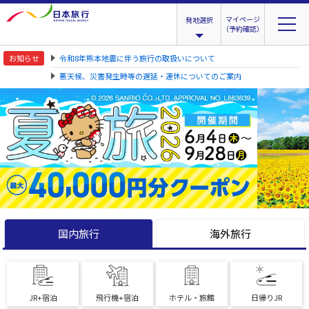
マイページ
発地選択
（予約確認）
お知らせ
令和8年熊本地震に伴う旅行の取扱いについて
悪天候、災害発生時等の遅延・運休についてのご案内
国内旅行
海外旅行
JR+宿泊
飛行機+宿泊
ホテル・旅館
日帰りJR