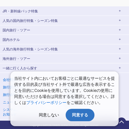
JR・新幹線パック
特集
人気の国内旅行特集・シーズン特集
JR・新幹線＋ホテルパック
日帰り JR・新幹線 パック
国内旅行・ツアー
出張パック
EX旅パック
東京ディズニーリゾート®への旅
ユニバーサル・スタジオ・ジャパン(USJ)
(EXダイナミックパック)
への旅
国内ホテル
北海道旅行・ツアー
東京⇔大阪(新大阪) 新幹線パック
東京⇔名古屋 新幹線パック
ハウステンボスへの旅
温泉旅行
人気の海外旅行特集・シーズン特集
東北旅行・ツアー
大阪(新大阪)⇔東京 新幹線パック
温泉ランキング
日帰り旅行
海外旅行・ツアー
青森旅行・ツアー
岩手旅行・ツアー
北海道ホテル・旅館
添乗員付きツアー特集
海外ダイナミックパッケージ
飛行機+ホテルパック
ゴールデンウィーク(GW)旅行
一緒に行く人
から探す
宮城旅行・ツアー
秋田旅行・ツアー
海外航空券＋ホテル
新婚旅行・ハネムーン特集
ヨーロッパ
夏休み・お盆休み旅行
シルバーウィーク旅行
山形旅行・ツアー
福島旅行・ツアー
青森ホテル・旅館
岩手ホテル・旅館
海外世界遺産特集
ゴールデンウィーク(GW) 海外旅行
イタリア旅行・ツアー
スペイン旅行・ツアー
一人旅
海外一人旅
当社サイト内においてお客様ごとに最適なサービスを提
会社情報
プライバシーポリシー
冬休み旅行
年末年始・お正月の旅行
供する目的及び当社サイト外で最適な広告を表示するこ
旅行業登録票・約款
規約集
宮城ホテル・旅館
秋田ホテル・旅館
夏休み・お盆休みの海外旅行
シルバーウィークの海外旅行
フランス旅行・ツアー
ドイツ旅行・ツアー
家族・子連れ旅行
海外家族・子連れ旅行
関東旅行・ツアー
とを目的にCookieを使用しています。Cookieの使用に
旅行条件書
商標について
同意いただける場合は同意するを選択してください。詳
東京旅行・ツアー
神奈川旅行・ツアー
山形ホテル・旅館
福島ホテル・旅館
年末年始・お正月の海外旅行
カップル・夫婦旅行
海外カップル・夫婦旅行
アジア
ニュースリリース
採用情報
しくは
プライバシーポリシー
をご確認ください。
埼玉旅行・ツアー
千葉旅行・ツアー
韓国旅行・ツアー
台湾旅行・ツアー
女子旅
海外女子旅
システムメンテナンスの
サイトマップ
お知らせ
同意しない
同意する
茨城旅行・ツアー
栃木旅行・ツアー
東京ホテル・旅館
神奈川ホテル・旅館
香港・マカオ旅行・ツアー
タイ旅行・ツアー
卒業旅行・学生旅行
海外卒業旅行・学生旅行
群馬旅行・ツアー
埼玉ホテル・旅館
千葉ホテル・旅館
シンガポール旅行・ツアー
ベトナム旅行・ツアー
Copyright © NIPPON TRAVEL AGENCY Co.,LTD. All rights reserved.