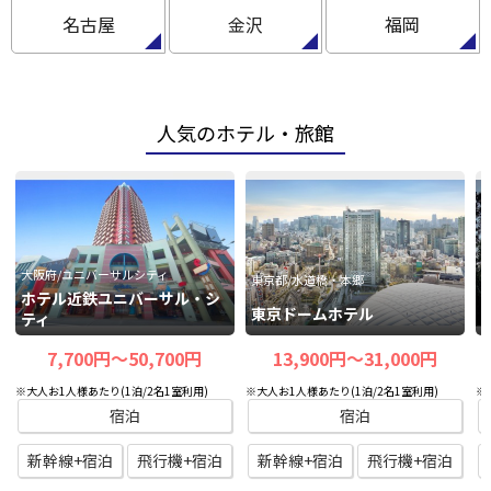
名古屋
金沢
福岡
人気のホテル・旅館
大阪府/ユニバーサルシティ
東京都/水道橋・本郷
ホテル近鉄ユニバーサル・シ
東京ドームホテル
ティ
7,700円〜50,700円
13,900円〜31,000円
※大人お1人様あたり(1泊/2名1室利用)
※大人お1人様あたり(1泊/2名1室利用)
※
宿泊
宿泊
新幹線+宿泊
飛行機+宿泊
新幹線+宿泊
飛行機+宿泊