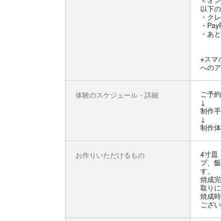
＜オン
以下の
・クレ
・Pay
・あと
※スマ
へのア
ご予約
体験のスケジュール・詳細
↓
制作手
↓
制作体
4寸皿
お作りいただけるもの
プ、飯
す。
焼成完
取りに
焼成時
ござい