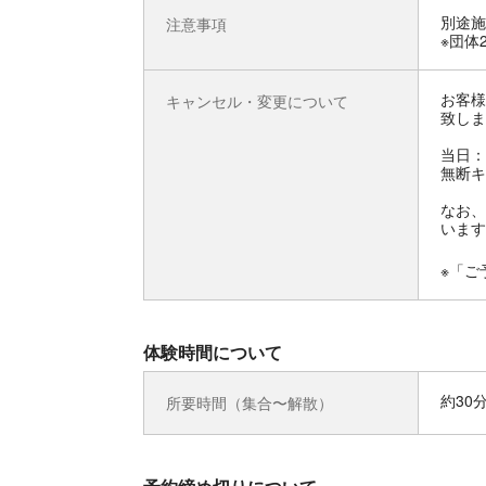
別途施
注意事項
※団体
お客様
キャンセル・変更について
致しま
当日：
無断キ
なお、
います
※「ご
体験時間について
約30
所要時間（集合〜解散）