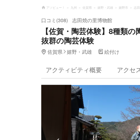
アソビュー！
九州
佐賀県
嬉野・武雄
嬉野市
志田
口コミ(308)
志田焼の里博物館
【佐賀・陶芸体験】8種類の
抜群の陶芸体験
佐賀県
嬉野・武雄
絵付け
アクティビティ概要
アクセ