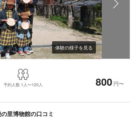
体験の様子を見る
800
円
〜
予約人数
1人〜120人
焼の里博物館の口コミ