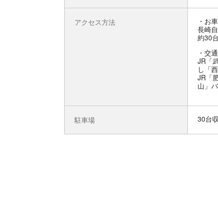
お車
アクセス方法
長崎自
約30
交通
JR「
し「西
JR「
山」バ
30台
駐車場