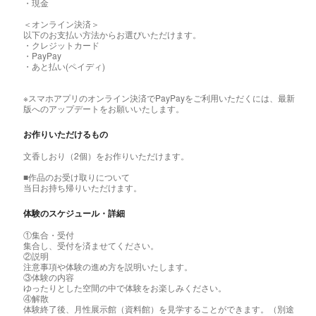
・現金
＜オンライン決済＞
以下のお支払い方法からお選びいただけます。
・クレジットカード
・PayPay
・あと払い(ペイディ)
※スマホアプリのオンライン決済でPayPayをご利用いただくには、最新
版へのアップデートをお願いいたします。
お作りいただけるもの
文香しおり（2個）をお作りいただけます。
■作品のお受け取りについて
当日お持ち帰りいただけます。
体験のスケジュール・詳細
①集合・受付
集合し、受付を済ませてください。
②説明
注意事項や体験の進め方を説明いたします。
③体験の内容
ゆったりとした空間の中で体験をお楽しみください。
④解散
体験終了後、月性展示館（資料館）を見学することができます。（別途