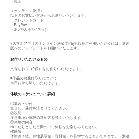
・現金
＜オンライン決済＞
以下のお支払い方法からお選びいただけます。
・クレジットカード
・PayPay
・あと払い(ペイディ)
※スマホアプリのオンライン決済でPayPayをご利用いただくには、最新
版へのアップデートをお願いいたします。
お作りいただけるもの
文香しおり（2個）をお作りいただけます。
■作品のお受け取りについて
当日お持ち帰りいただけます。
体験のスケジュール・詳細
①集合・受付
集合し、受付を済ませてください。
②説明
注意事項や体験の進め方を説明いたします。
③体験の内容
ゆったりとした空間の中で体験をお楽しみください。
④解散
体験終了後、月性展示館（資料館）を見学することができます。（別途