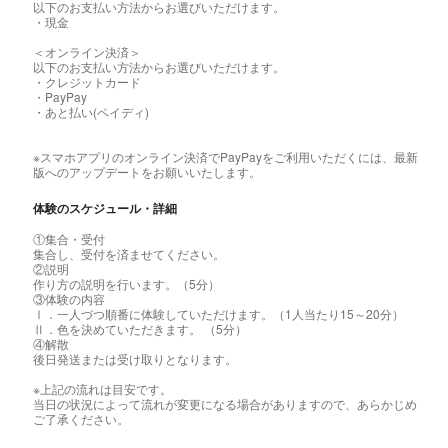
以下のお支払い方法からお選びいただけます。
・現金
＜オンライン決済＞
以下のお支払い方法からお選びいただけます。
・クレジットカード
・PayPay
・あと払い(ペイディ)
※スマホアプリのオンライン決済でPayPayをご利用いただくには、最新
版へのアップデートをお願いいたします。
体験のスケジュール・詳細
①集合・受付
集合し、受付を済ませてください。
②説明
作り方の説明を行います。（5分）
③体験の内容
Ⅰ．一人づつ順番に体験していただけます。（1人当たり15～20分）
Ⅱ．色を決めていただきます。 （5分）
④解散
後日発送または受け取りとなります。
※上記の流れは目安です。
当日の状況によって流れが変更になる場合がありますので、あらかじめ
ご了承ください。