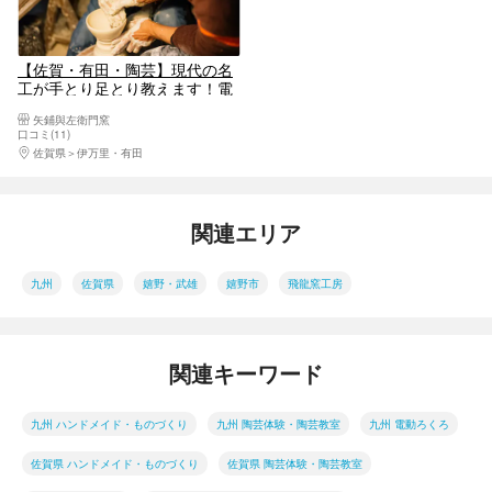
【佐賀・有田・陶芸】現代の名
工が手とり足とり教えます！電
動ろくろ体験
矢鋪與左衛門窯
口コミ(11)
佐賀県
伊万里・有田
関連エリア
九州
佐賀県
嬉野・武雄
嬉野市
飛龍窯工房
関連キーワード
九州 ハンドメイド・ものづくり
九州 陶芸体験・陶芸教室
九州 電動ろくろ
佐賀県 ハンドメイド・ものづくり
佐賀県 陶芸体験・陶芸教室