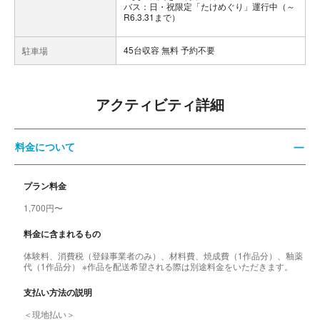
バス：日・祝限定「たけめぐり」運行中（～
R6.3.31まで）
45台収容 無料 予約不要
駐車場
アクティビティ詳細
料金について
プラン料金
1,700円〜
料金に含まれるもの
体験料、消費税（登録事業者のみ）、材料費、焼成費（1作品分）、釉薬
代（1作品分） ※作品を配送希望される際は別途料金をいただきます。
支払い方法の説明
＜現地払い＞