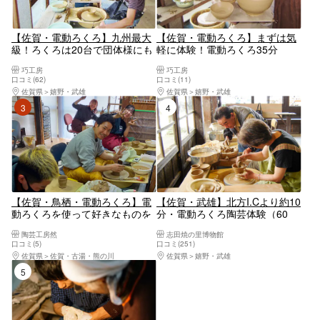
【佐賀・電動ろくろ】九州最大
【佐賀・電動ろくろ】まずは気
級！ろくろは20台で団体様にも
軽に体験！電動ろくろ35分
オススメ！（70分・たっぷり作
巧工房
巧工房
れる1.8kg・最大40名様）
口コミ(62)
口コミ(11)
佐賀県
嬉野・武雄
佐賀県
嬉野・武雄
3位
4位
【佐賀・鳥栖・電動ろくろ】電
【佐賀・武雄】北方I.Cより約10
動ろくろを使って好きなものを
分・電動ろくろ陶芸体験（60
作ろう！陶器（2‐3個）
分）
陶芸工房然
志田焼の里博物館
口コミ(5)
口コミ(251)
佐賀県
佐賀・古湯・熊の川
佐賀県
嬉野・武雄
5位