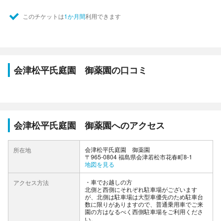
このチケットは
1か月間
利用できます
会津松平氏庭園 御薬園の口コミ
会津松平氏庭園 御薬園へのアクセス
会津松平氏庭園 御薬園
所在地
〒965-0804 福島県会津若松市花春町8-1
地図を見る
車でお越しの方
アクセス方法
北側と西側にそれぞれ駐車場がございます
が、北側は駐車場は大型車優先のため駐車台
数に限りがありますので、普通乗用車でご来
園の方はなるべく西側駐車場をご利用くださ
い。