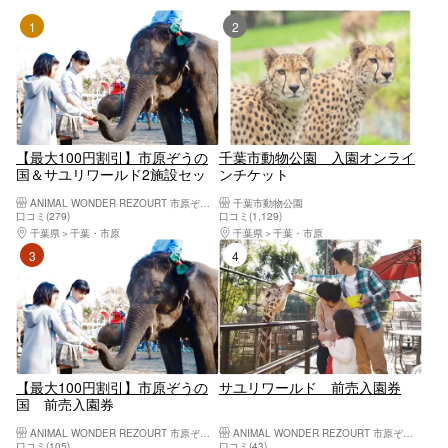
1位
2位
【最大100円割引】市原ぞうの
千葉市動物公園 入園オンライ
国＆サユリワールド2施設セッ
ンチケット
ト前売り入園券
ANIMAL WONDER REZOURT 市原ぞうの国・サユリワールド
千葉市動物公園
口コミ(279)
口コミ(1,129)
千葉県
千葉・市原
千葉県
千葉・市原
3位
4位
【最大100円割引】市原ぞうの
サユリワールド 前売入園券
国 前売入園券
ANIMAL WONDER REZOURT 市原ぞうの国・サユリワールド
ANIMAL WONDER REZOURT 市原ぞうの国・サユリワールド
口コミ(105)
口コミ(43)