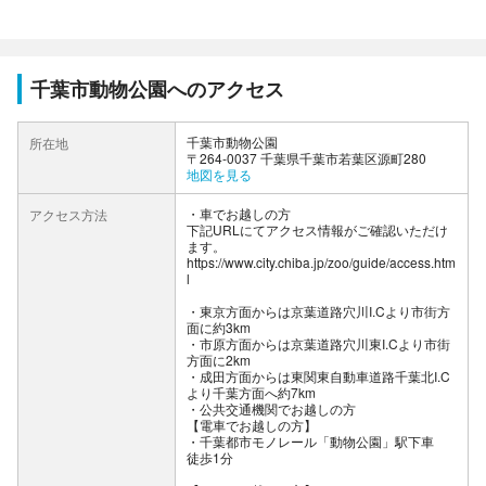
千葉市動物公園へのアクセス
千葉市動物公園
所在地
〒264-0037 千葉県千葉市若葉区源町280
地図を見る
車でお越しの方
アクセス方法
下記URLにてアクセス情報がご確認いただけ
ます。
https://www.city.chiba.jp/zoo/guide/access.htm
l
・東京方面からは京葉道路穴川I.Cより市街方
面に約3km
・市原方面からは京葉道路穴川東I.Cより市街
方面に2km
・成田方面からは東関東自動車道路千葉北I.C
より千葉方面へ約7km
公共交通機関でお越しの方
【電車でお越しの方】
・千葉都市モノレール「動物公園」駅下車
徒歩1分