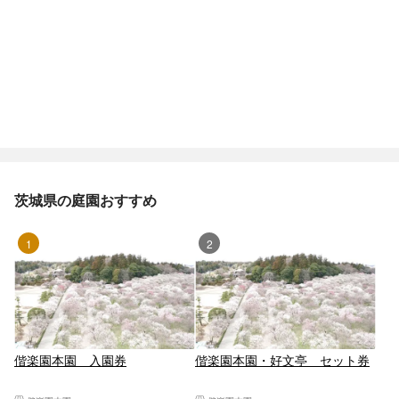
茨城県の庭園おすすめ
1位
2位
偕楽園本園 入園券
偕楽園本園・好文亭 セット券