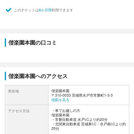
このチケットは
6か月間
利用できます
偕楽園本園の口コミ
偕楽園本園へのアクセス
偕楽園本園
所在地
〒310-0033 茨城県水戸市常磐町1-3-3
地図を見る
車でお越しの方
アクセス方法
偕楽園本園
・常磐自動車道 水戸I.Cより約20分
・北関東自動車道 茨城東I.C・水戸南I.Cより約
20分