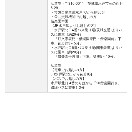
弘道館（〒310-0011 茨城県水戸市三の丸1-
6-29）
公共交通機関でお越しの方
偕楽園本園
【JR水戸駅よりお越しの方】
・水戸駅北口4番バス乗り場(茨城交通)よりバ
スに乗車（約20分）
「好文亭表門・偕楽園東門・偕楽園前」下
車、徒歩約3～5分。
・水戸駅北口6番バス乗り場(関東鉄道)よりバ
スに乗車（約20分）
「偕楽園千波湖」下車、徒歩5～10分。
弘道館
【電車でお越しの方】
JR水戸駅北口から徒歩8分
【バスでお越しの方】
水戸駅北口 4番のりばから「10偕楽園行き」
路線バスに乗車し3分