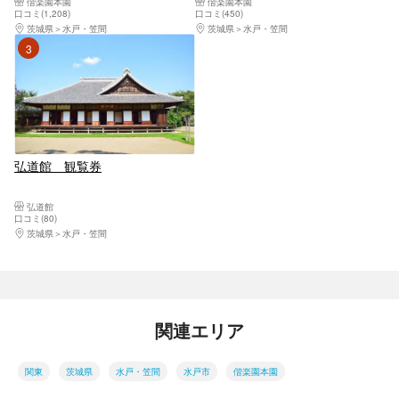
偕楽園本園
偕楽園本園
口コミ(1,208)
口コミ(450)
茨城県
水戸・笠間
茨城県
水戸・笠間
3位
弘道館 観覧券
弘道館
口コミ(80)
茨城県
水戸・笠間
関連エリア
関東
茨城県
水戸・笠間
水戸市
偕楽園本園