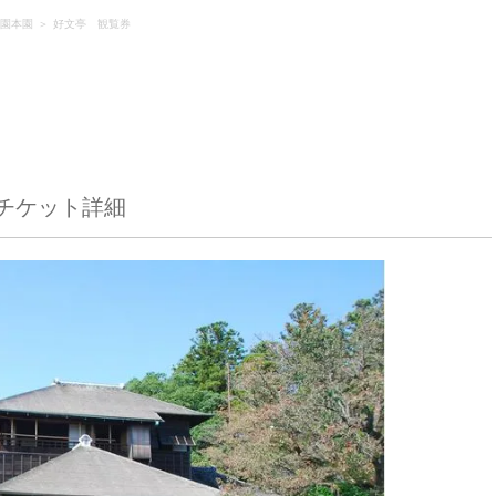
園本園
好文亭 観覧券
チケット詳細