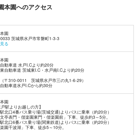
園本園へのアクセス
本園
-0033 茨城県水戸市常磐町1-3-3
見る
本園
自動車道 水戸I.Cより約20分
東自動車道 茨城東I.C・水戸南I.Cより約20分
（〒310-0011 茨城県水戸市三の丸1-6-29）
本園
水戸駅よりお越しの方】
駅北口4番バス乗り場(茨城交通)よりバスに乗車（約20分）
文亭表門・偕楽園東門・偕楽園前」下車、徒歩約3～5分。
駅北口6番バス乗り場(関東鉄道)よりバスに乗車（約20分）
園千波湖」下車、徒歩5～10分。