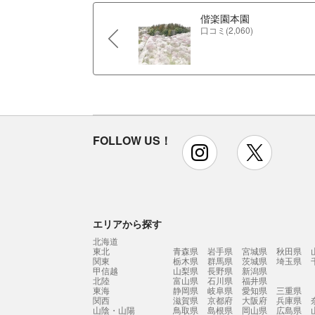
偕楽園本園
口コミ(2,060)
FOLLOW US！
instagram
x
エリアから探す
北海道
東北
青森県
岩手県
宮城県
秋田県
関東
栃木県
群馬県
茨城県
埼玉県
甲信越
山梨県
長野県
新潟県
北陸
富山県
石川県
福井県
東海
静岡県
岐阜県
愛知県
三重県
関西
滋賀県
京都府
大阪府
兵庫県
山陰・山陽
鳥取県
島根県
岡山県
広島県