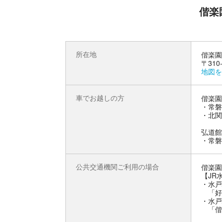
偕楽
所在地
偕楽園
〒310
地図を
車でお越しの方
偕楽園
・常磐
・北関
弘道館
公共交通機関ご利用の場合
偕楽園
【JR
・水戸
「好
・水戸
「偕楽