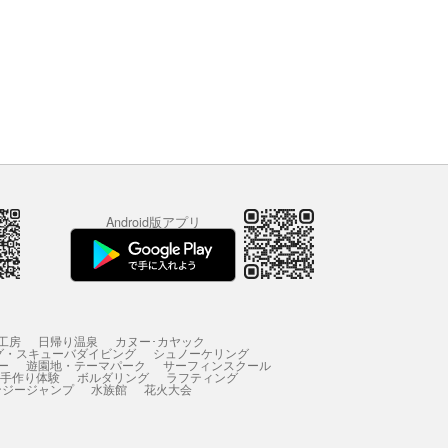
Android版アプリ
工房
日帰り温泉
カヌー･カヤック
グ・スキューバダイビング
シュノーケリング
ー
遊園地・テーマパーク
サーフィンスクール
 手作り体験
ボルダリング
ラフティング
ンジージャンプ
水族館
花火大会