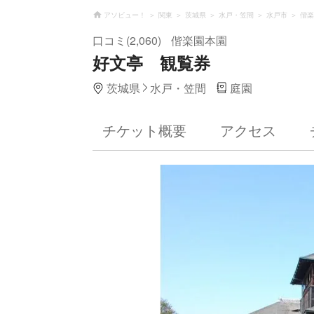
アソビュー！
関東
茨城県
水戸・笠間
水戸市
偕楽
口コミ(2,060)
偕楽園本園
好文亭 観覧券
茨城県
水戸・笠間
庭園
チケット概要
アクセス