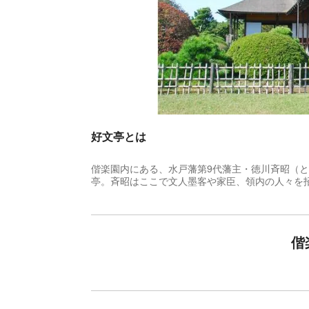
好文亭とは
偕楽園内にある、水戸藩第9代藩主・徳川斉昭（と
亭。斉昭はここで文人墨客や家臣、領内の人々を
偕