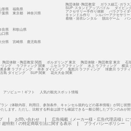
陶芸体験･陶芸教室
ガラス細工･ガラス
SUP･スタンドアップパドル
ダイビン
山形県
福島県
アクセサリー手作り体験
パラグライダ
千葉県
東京都
神奈川県
キャンドル作り
シルバーアクセサリー
着物・浴衣レンタル
脱出ゲーム
バ
奈良県
和歌山県
山口県
大分県
宮崎県
鹿児島県
陶芸体験・陶芸教室 関西
ボルダリング 東京
陶芸体験・陶芸教室 東京
石
ケリング
ラフティング 関東
ニセコ ラフティング
水上 ラフティング
横浜
奥多摩 ラフティング
串本 ダイビング
鬼怒川 ラフティング
球磨川 ラフテ
古島 ダイビング
SUP 関東
花火大会 関東
アソビュー！ギフト
人気の観光スポット情報
プラン（体験内容、利用日、参加条件、キャンセル規約などの基本情報）が同じ状
いたします。ただし、比較する料金は誰でも確認できる一般公開したプランのみが対
プ
お問い合わせ
広告掲載（メーカー様・広告代理店様）に
！超特割！の特定商取引法に関する表示
プライバシーポリシー