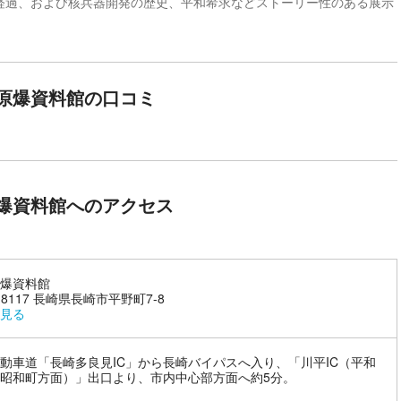
経過、および核兵器開発の歴史、平和希求などストーリー性のある展示
原爆資料館の口コミ
爆資料館へのアクセス
爆資料館
-8117 長崎県長崎市平野町7-8
見る
動車道「長崎多良見IC」から長崎バイパスへ入り、「川平IC（平和
昭和町方面）」出口より、市内中心部方面へ約5分。