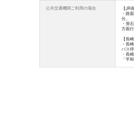
公共交通機関ご利用の場合
【JR
・路面
分。
・滑石
方面行
【長崎
・長崎
バス停
・長崎
「平和