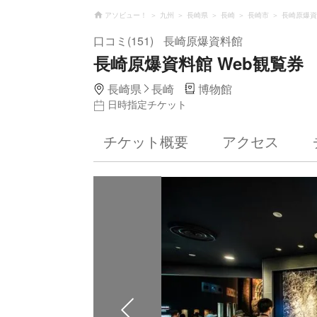
アソビュー！
九州
長崎県
長崎
長崎市
長崎原爆資
口コミ(151)
長崎原爆資料館
長崎原爆資料館 Web観覧券
長崎県
長崎
博物館
日時指定チケット
チケット概要
アクセス