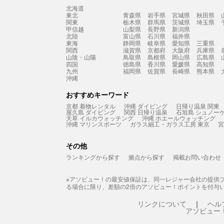
北海道
東北
青森県
岩手県
宮城県
秋田県
関東
栃木県
群馬県
茨城県
埼玉県
甲信越
山梨県
長野県
新潟県
北陸
富山県
石川県
福井県
東海
静岡県
岐阜県
愛知県
三重県
関西
滋賀県
京都府
大阪府
兵庫県
山陰・山陽
鳥取県
島根県
岡山県
広島県
四国
徳島県
香川県
愛媛県
高知県
九州
福岡県
佐賀県
長崎県
熊本県
沖縄
おすすめキーワード
京都 着物レンタル
沖縄 ダイビング
日帰り温泉 関東
屋久島 ダイビング
関西 日帰り温泉
石垣島 シュノー
天草 イルカウォッチング
沖縄 ホエールウォッチング
沖縄 マリンスポーツ
ガラス細工・ガラス工房 東京
宮
その他
ランキングから探す
拠点から探す
掲載お問い合わせ
※アソビュー！の最安値保証は、同一レジャー会社の提供
る場合に限り、差額の2倍のアソビュー！ポイントを付与
リンクについて
ヘル
アソビュー