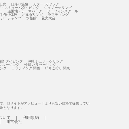
工房
日帰り温泉
カヌー･カヤック
グ・スキューバダイビング
シュノーケリング
ー
遊園地・テーマパーク
サーフィンスクール
 手作り体験
ボルダリング
ラフティング
ンジージャンプ
水族館
花火大会
垣島 ダイビング
沖縄 シュノーケリング
 クルージング
沖縄 パラセーリング
ィング
ラフティング 関西
いちご狩り 関東
態で、他サイトがアソビュー！よりも安い価格で提供してい
象となります。
ついて
利用規約
運営会社