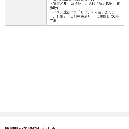
・電車／JR「浜松駅」、遠鉄「新浜松駅」 徒
歩5分
・バス／遠鉄バス「ザザシティ前」または
「かじ町」「田町中央通り｣「伝馬町｣バス停
下車
静岡県の美術館おすすめ