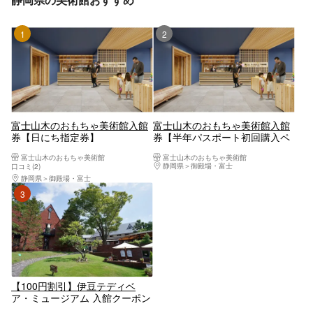
1位
2位
富士山木のおもちゃ美術館入館
富士山木のおもちゃ美術館入館
券【日にち指定券】
券【半年パスポート初回購入ペ
ージ】
富士山木のおもちゃ美術館
富士山木のおもちゃ美術館
静岡県
御殿場・富士
口コミ(2)
静岡県
御殿場・富士
3位
【100円割引】伊豆テディベ
ア・ミュージアム 入館クーポン