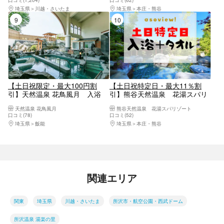
口コミ(1,204)
口コミ(62)
埼玉県
川越・さいたま
埼玉県
本庄・熊谷
9位
10位
【土日祝限定・最大100円割
【土日祝特定日・最大11％割
引】天然温泉 花鳥風月 入浴
引】熊谷天然温泉 花湯スパリ
+レンタルタオルセット（※大人
ゾート 入浴チケット（入浴＋
天然温泉 花鳥風月
熊谷天然温泉 花湯スパリゾート
のみタオル付）
タオルセット）
口コミ(78)
口コミ(52)
埼玉県
飯能
埼玉県
本庄・熊谷
関連エリア
関東
埼玉県
川越・さいたま
所沢市・航空公園・西武ドーム
所沢温泉 湯楽の里