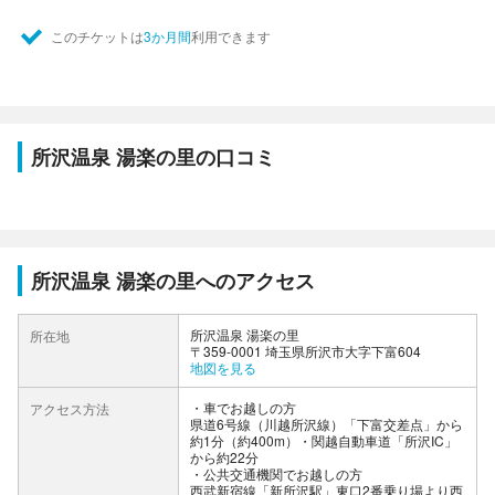
このチケットは
3か月間
利用できます
所沢温泉 湯楽の里の口コミ
所沢温泉 湯楽の里へのアクセス
所沢温泉 湯楽の里
所在地
〒359-0001 埼玉県所沢市大字下富604
地図を見る
車でお越しの方
アクセス方法
県道6号線（川越所沢線）「下富交差点」から
約1分（約400m）・関越自動車道「所沢IC」
から約22分
公共交通機関でお越しの方
西武新宿線「新所沢駅」東口2番乗り場より西