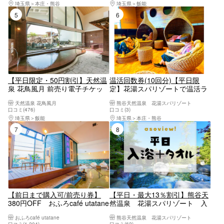
埼玉県
本庄・熊谷
埼玉県
飯能
5位
6位
【平日限定・50円割引】天然温
温活回数券(10回分)【平日限
泉 花鳥風月 前売り電子チケッ
定】花湯スパリゾートで温活ラ
ト（入浴料）
イフ♡-♡回数券でお得な巣ごも
天然温泉 花鳥風月
熊谷天然温泉 花湯スパリゾート
りを♪（入浴＋岩盤浴＋タオ
口コミ(476)
口コミ(3)
ル）
埼玉県
飯能
埼玉県
本庄・熊谷
7位
8位
【前日まで購入可/前売り券】
【平日・最大13％割引】熊谷天
380円OFF おふろcafé utatane
然温泉 花湯スパリゾート 入
フリータイム入館券+タオル
浴チケット（入浴＋タオルセッ
おふろcafé utatane
熊谷天然温泉 花湯スパリゾート
ト）