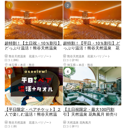
1位
2位
超特割！【土日祝・10％割引】
超特割！【平日・10％割引】ど
どっぷり温活！熊谷天然温泉
っぷり温活！熊谷天然温泉 花
花湯スパリゾート（入浴＋岩盤
湯スパリゾート（入浴＋岩盤浴
熊谷天然温泉 花湯スパリゾート
熊谷天然温泉 花湯スパリゾート
浴＋タオル）
＋タオル）
口コミ(86)
口コミ(216)
埼玉県
本庄・熊谷
埼玉県
本庄・熊谷
3位
4位
【平日限定・ペアチケット】２
【土日祝限定・最大100円割
人で楽しむ温活！熊谷天然温
引】天然温泉 花鳥風月 前売り
泉 花湯スパリゾート（入浴＋
電子チケット（入浴料）
熊谷天然温泉 花湯スパリゾート
天然温泉 花鳥風月
岩盤浴＋タオル）
口コミ(8)
口コミ(811)