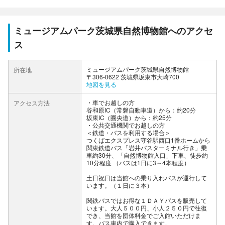
ミュージアムパーク茨城県自然博物館へのアクセ
ス
ミュージアムパーク茨城県自然博物館
所在地
〒306-0622 茨城県坂東市大崎700
地図を見る
車でお越しの方
アクセス方法
谷和原IC（常磐自動車道）から：約20分
坂東IC（圏央道）から：約25分
公共交通機関でお越しの方
＜鉄道・バスを利用する場合＞
つくばエクスプレス守谷駅西口1番ホームから
関東鉄道バス「岩井バスターミナル行き」乗
車約30分、「自然博物館入口」下車、徒歩約
10分程度 （バスは1日に3～4本程度）
土日祝日は当館への乗り入れバスが運行して
います。（１日に３本）
関鉄バスではお得な１ＤＡＹパスを販売して
います。大人５００円、小人２５０円で往復
でき、当館を団体料金でご入館いただけま
す。バス車内で購入できます。