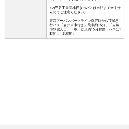
※内守谷工業団地行きのバスは当館まで来ませ
んのでご注意ください。
東武アーバンパークライン愛宕駅から茨城急
行バス「岩井車庫行き」乗車約15分、「自然
博物館入口」下車、徒歩約15分程度（バスは1
時間に1本程度）