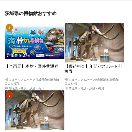
茨城県の博物館おすすめ
1位
2位
【企画展】本館・野外共通券
【優待料金】年間パスポート引
換券
ミュージアムパーク茨城県自然博物館
ミュージアムパーク茨城県自然博物館
口コミ(97)
口コミ(4)
茨城県
常総・結城・桜川
茨城県
常総・結城・桜川
3位