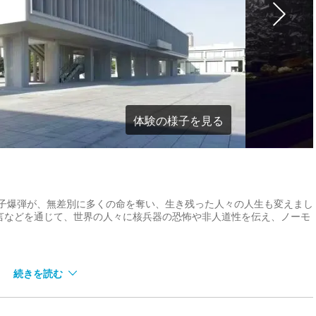
体験の様子を見る
発の原子爆弾が、無差別に多くの命を奪い、生き残った人々の人生も変えまし
言などを通じて、世界の人々に核兵器の恐怖や非人道性を伝え、ノーモ
続きを読む
遺品や被爆の惨状を示す写真や絵などの資料を展示し、1945年（昭和
、また、東館において、核兵器の危険性や被爆前後の広島の歴史について