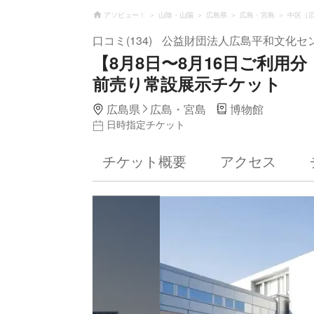
アソビュー！
山陰・山陽
広島県
広島・宮島
中区（
口コミ(134)
公益財団法人広島平和文化セ
【8月8日〜8月16日ご利用
前売り常設展示チケット
広島県
広島・宮島
博物館
日時指定チケット
チケット概要
アクセス