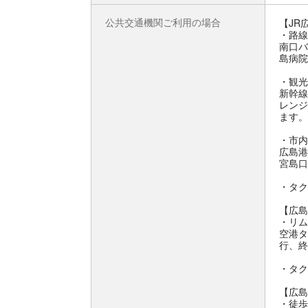
公共交通機関ご利用の場合
【JR
・路線
南口バ
島病院
・観光
新幹線
レンジ
ます。
・市内
広島港
宮島口
・タク
【広島
・リム
空港タ
行、終
・タク
【広島
・徒歩