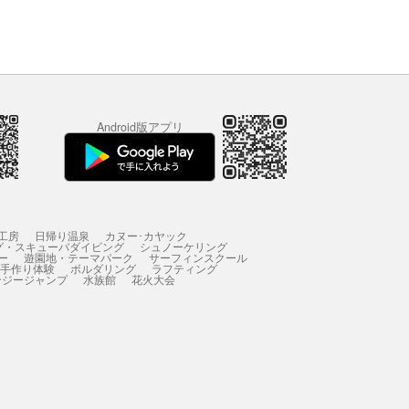
Android版アプリ
工房
日帰り温泉
カヌー･カヤック
グ・スキューバダイビング
シュノーケリング
ー
遊園地・テーマパーク
サーフィンスクール
 手作り体験
ボルダリング
ラフティング
ンジージャンプ
水族館
花火大会