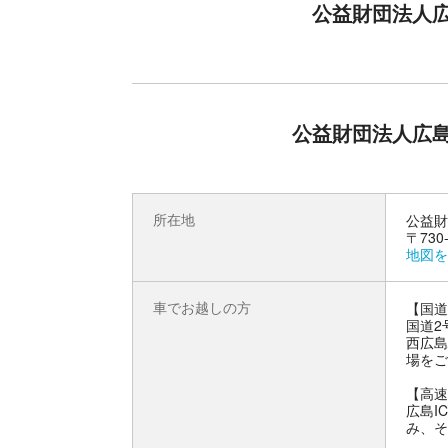
公益財団法人
展示している（常設展示）ほか、東館１階にて年
また、被爆者から被爆体験や平和への思いを受け
質疑応答）を１日４回（10時～、11時30分～、
しています。
そのほか、数々の被爆者からのメッセージを証言
世代の取り組みも紹介する映像作品「ヒロシマ 
います。
公益財団法人広
なお、常設展示以外（企画展、伝承講話、ビデオ
所在地
公益財
〒73
地図を
車でお越しの方
【国道
国道2
西広島
場をご
【高速
広島I
み、そ