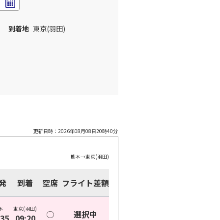
到着地
東京(羽田)
更新日時：
2026年08月08日20時40分
熊本
→
東京(羽田)
発
到着
空席
フライト差額
本
東京(羽田)
○
選択中
:35
09:20