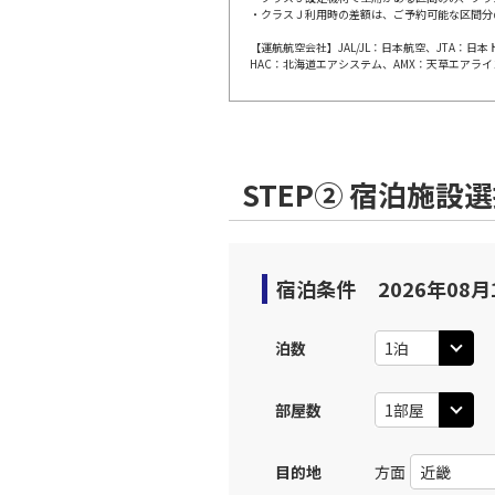
・クラスＪ利用時の差額は、ご予約可能な区間分
【運航航空会社】JAL/JL：日本航空、JTA：
東京(羽
JAL631
HAC：北海道エアシステム、AMX：天草エアライ
12:
上記航空便のクラスJを利
STEP② 宿泊施設
東京(羽
JAL633
14:
上記航空便のクラスJを利
宿泊条件
2026年08月
東京(羽
JAL637
泊数
17:
部屋数
上記航空便のクラスJを利
目的地
方面
東京(羽
JAL639