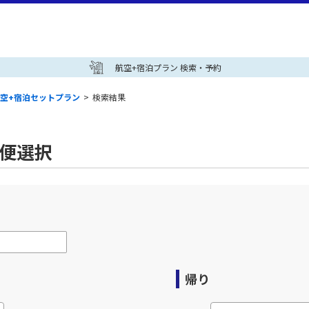
航空+宿泊プラン 検索・予約
空+宿泊セットプラン
>
検索結果
空便選択
帰り