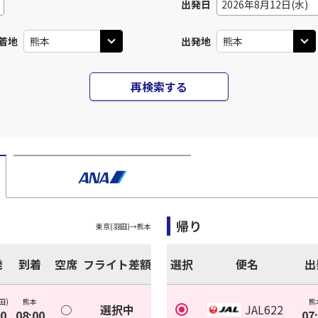
出発日
2026年8月12日(水)
着地
出発地
再検索する
帰り
東京(羽田)
→
熊本
発
到着
空席
フライト差額
選択
便名
出
田)
熊本
熊
○
選択中
JAL622
20
08:00
07