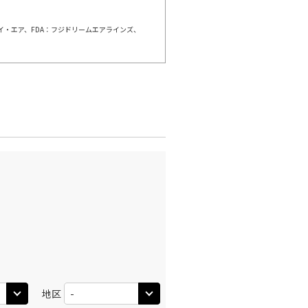
ェイ・エア、FDA：フジドリームエアラインズ、
本
東京(羽田)
○
+
0
円
:45
15:35
○
利用する
+
2,400
円
本
東京(羽田)
○
+
0
円
:15
17:10
×
-
利用する
本
東京(羽田)
○
+
0
円
:10
19:00
○
利用する
+
2,400
円
地区
本
東京(羽田)
○
+
0
円