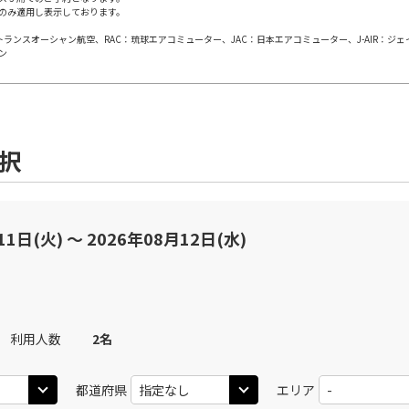
のみ適用し表示しております。
日本トランスオーシャン航空、RAC：琉球エアコミューター、JAC：日本エアコミューター、J-AIR：ジ
田)
熊本
熊
○
JAL630
+
0
円
ン
50
14:30
13
×
-
用する
上記航空便のクラスJを
選択
田)
熊本
熊
○
JAL632
+
0
円
40
16:20
15
×
-
用する
上記航空便のクラスJを
11日(火) 〜 2026年08月12日(水)
田)
熊本
熊
○
JAL634
+
0
円
35
19:20
17
利用人数
2
名
○
用する
上記航空便のクラスJを
+
2,400
円
都道府県
エリア
田)
熊本
熊
○
JAL638
+
0
円