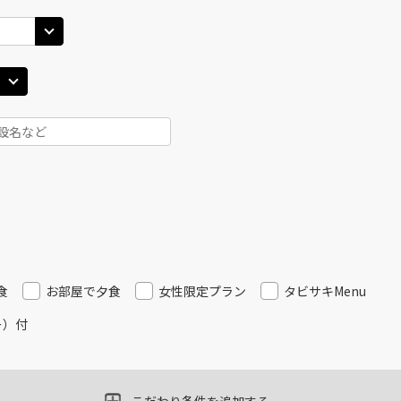
10
20:50
20
○
用する
上記航空便のクラスJを
+
2,400
円
食
お部屋で夕食
女性限定プラン
タビサキMenu
ー）付