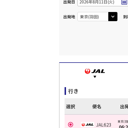
出発日
2026年8月11日(火)
出発地
到
行き
選択
便名
出
東京(羽
JAL623
06: