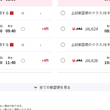
×
-
用する
上記航空便のクラスJを
田)
熊本
熊
○
JAL624
+
0
円
00
09:40
08
×
-
用する
上記航空便のクラスJを
田)
熊本
熊
○
JAL626
+
0
円
00
11:40
10
○
用する
上記航空便のクラスJを
+
2,400
円
全ての航空便を見る
田)
熊本
熊
○
JAL628
+
0
円
20
13:05
12
ない場合があります。
×
-
用する
上記航空便のクラスJを
スＪ席でのご予約となります。