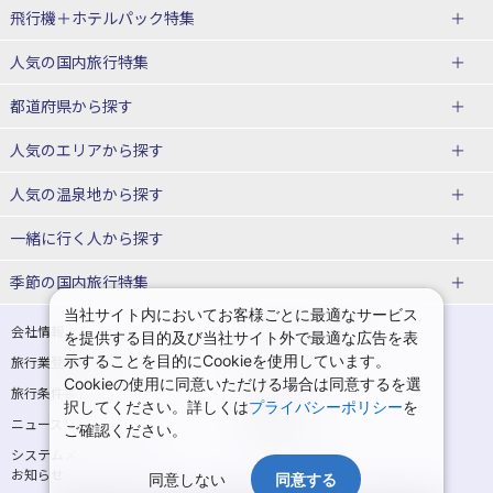
飛行機＋ホテルパック特集
赤い風船ダイナミックパッケージ
ＪＡＬで行く飛行機+ホテルパック
人気の国内旅行特集
（飛行機+ホテルパック）
東京ディズニーリゾート®への旅
ユニバーサル・スタジオ・ジャパ
都道府県から探す
ＡＮＡで行く飛行機+ホテルパック
出張パック
ンへの旅
人気のエリアから探す
温泉旅行
日帰り旅行
北海道旅行・ツアー
人気の温泉地から探す
東北
函館旅行
札幌旅行
北海道
一緒に行く人から探す
青森旅行・ツアー
岩手旅行・ツアー
湯の川温泉(北海道)
定山渓温泉(北海道)
一人旅 国内版
家族・子連れ旅行 国内版
季節の国内旅行特集
宮城旅行・ツアー
秋田旅行・ツアー
仙台旅行
当社サイト内においてお客様ごとに最適なサービス
十勝川温泉(北海道)
阿寒湖温泉(北海道)
カップル・夫婦旅行 国内版
女子旅 国内版
桜・お花見特集
ゴールデンウィーク（GW）の国内
会社情報
プライバシーポリシー
を提供する目的及び当社サイト外で最適な広告を表
旅行
山形旅行・ツアー
福島旅行・ツアー
洞爺湖温泉(北海道)
川湯温泉(北海道)
示することを目的にCookieを使用しています。
卒業旅行・学生旅行 国内版
旅行業登録票・約款
規約集
Cookieの使用に同意いただける場合は同意するを選
夏休み・お盆の国内旅行
7月の国内旅行
関東
旅行条件書
商標について
那須旅行
日光旅行
層雲峡温泉(北海道)
知床温泉(北海道)
択してください。詳しくは
プライバシーポリシー
を
ニュースリリース
採用情報
8月の国内旅行
9月の国内旅行
ご確認ください。
東京旅行・ツアー
神奈川旅行・ツアー
小笠原旅行
大島旅行
東北
システムメンテナンスの
サイトマップ
10月の国内旅行
11月の国内旅行
埼玉旅行・ツアー
千葉旅行・ツアー
お知らせ
神津島旅行
青ヶ島旅行
同意しない
同意する
花巻温泉(岩手)
蔵王温泉(山形)