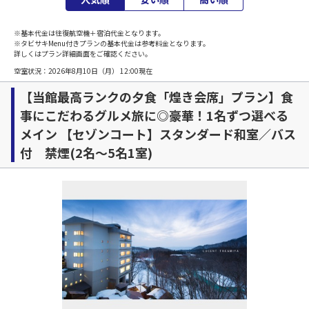
※基本代金は往復航空機＋宿泊代金となります。
※タビサキMenu付きプランの基本代金は参考料金となります。
詳しくはプラン詳細画面をご確認ください。
空室状況：
2026年8月10日（月） 12:00
現在
【当館最高ランクの夕食「煌き会席」プラン】食
事にこだわるグルメ旅に◎豪華！1名ずつ選べる
メイン 【セゾンコート】スタンダード和室／バス
付 禁煙(2名～5名1室)