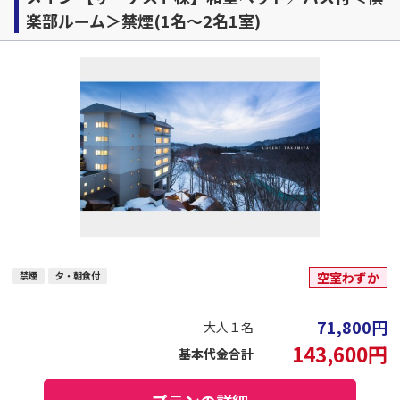
楽部ルーム＞禁煙(1名～2名1室)
禁煙
夕・朝食付
空室わずか
71,800
円
大人１名
143,600
円
基本代金合計