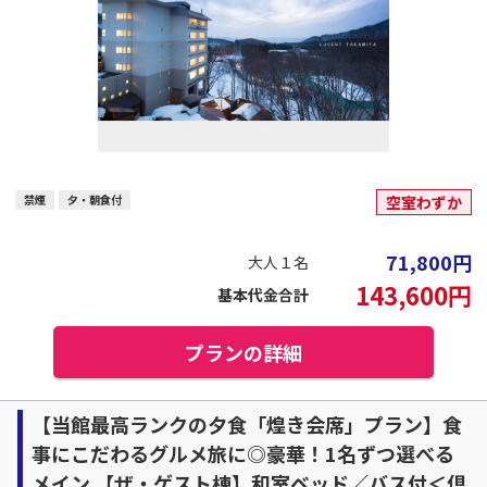
禁煙
夕・朝食付
空室わずか
71,800
円
大人１名
143,600
円
基本代金合計
プランの詳細
【当館最高ランクの夕食「煌き会席」プラン】食
事にこだわるグルメ旅に◎豪華！1名ずつ選べる
メイン 【ザ・ゲスト棟】和室ベッド／バス付＜倶