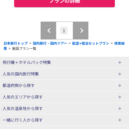
プランの詳細
1
日本旅行トップ
>
国内旅行・国内ツアー
>
航空+宿泊セットプラン
>
検索結
果
>
施設プラン一覧
飛行機＋ホテルパック特集
赤い風船ダイナミックパッケージ
ＪＡＬで行く飛行機+ホテルパック
人気の国内旅行特集
（飛行機+ホテルパック）
東京ディズニーリゾート®への旅
ユニバーサル・スタジオ・ジャパ
都道府県から探す
ＡＮＡで行く飛行機+ホテルパック
出張パック
ンへの旅
人気のエリアから探す
温泉旅行
日帰り旅行
北海道旅行・ツアー
人気の温泉地から探す
東北
函館旅行
札幌旅行
北海道
一緒に行く人から探す
青森旅行・ツアー
岩手旅行・ツアー