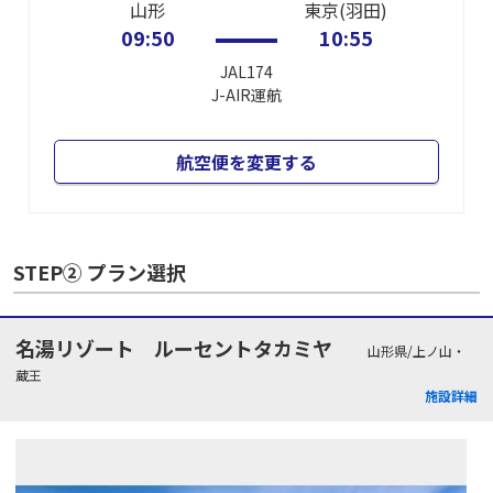
山形
東京(羽田)
09:50
10:55
JAL174
J-AIR
運航
航空便を変更する
STEP② プラン選択
名湯リゾート ルーセントタカミヤ
山形県/上ノ山・
蔵王
施設詳細