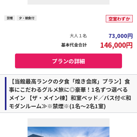
禁煙
夕・朝食付
空室わずか
73,000
円
大人１名
146,000
円
基本代金合計
プランの詳細
【当館最高ランクの夕食「煌き会席」プラン】食
事にこだわるグルメ旅に◎豪華！1名ずつ選べる
メイン 【ザ・メイン棟】和室ベッド／バス付≪和
モダンルーム≫※禁煙※(1名～2名1室)