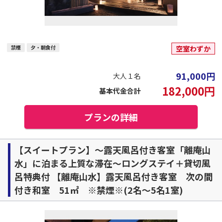
禁煙
夕・朝食付
空室わずか
91,000
円
大人１名
182,000
円
基本代金合計
プランの詳細
【スイートプラン】～露天風呂付き客室「離庵山
水」に泊まる上質な滞在～ロングステイ＋貸切風
呂特典付 【離庵山水】露天風呂付き客室 次の間
付き和室 51㎡ ※禁煙※(2名～5名1室)