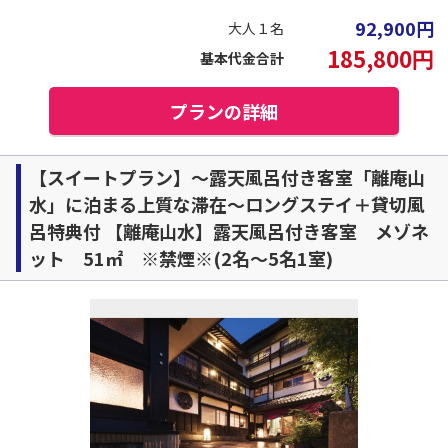
92,900
円
大人１名
185,800
円
基本代金合計
プランの詳細
【スイートプラン】～露天風呂付き客室「離庵山
水」に泊まる上質な滞在～ロングステイ＋貸切風
呂特典付 【離庵山水】露天風呂付き客室 メゾネ
ット 51㎡ ※禁煙※(2名～5名1室)