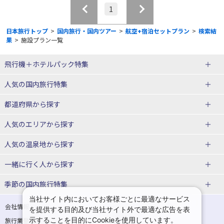
1
日本旅行トップ
>
国内旅行・国内ツアー
>
航空+宿泊セットプラン
>
検索結
果
>
施設プラン一覧
飛行機＋ホテルパック特集
赤い風船ダイナミックパッケージ
ＪＡＬで行く飛行機+ホテルパック
人気の国内旅行特集
（飛行機+ホテルパック）
東京ディズニーリゾート®への旅
ユニバーサル・スタジオ・ジャパ
都道府県から探す
ＡＮＡで行く飛行機+ホテルパック
出張パック
ンへの旅
人気のエリアから探す
温泉旅行
日帰り旅行
北海道旅行・ツアー
人気の温泉地から探す
東北
函館旅行
札幌旅行
北海道
一緒に行く人から探す
青森旅行・ツアー
岩手旅行・ツアー
湯の川温泉(北海道)
定山渓温泉(北海道)
一人旅 国内版
家族・子連れ旅行 国内版
季節の国内旅行特集
宮城旅行・ツアー
秋田旅行・ツアー
仙台旅行
当社サイト内においてお客様ごとに最適なサービス
十勝川温泉(北海道)
阿寒湖温泉(北海道)
カップル・夫婦旅行 国内版
女子旅 国内版
桜・お花見特集
ゴールデンウィーク（GW）の国内
会社情報
プライバシーポリシー
を提供する目的及び当社サイト外で最適な広告を表
旅行
山形旅行・ツアー
福島旅行・ツアー
洞爺湖温泉(北海道)
川湯温泉(北海道)
示することを目的にCookieを使用しています。
卒業旅行・学生旅行 国内版
旅行業登録票・約款
規約集