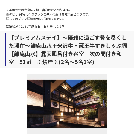
※基本代金は往復航空機＋宿泊代金となります。
※タビサキMenu付きプランの基本代金は参考料金となります。
詳しくはプラン詳細画面をご確認ください。
空室状況：
2026年8月9日（日） 04:00
現在
【プレミアムステイ】～優雅に過ごす贅を尽くし
た滞在～離庵山水＋米沢牛・蔵王牛すきしゃぶ鍋
【離庵山水】露天風呂付き客室 次の間付き和
室 51㎡ ※禁煙※(2名～5名1室)