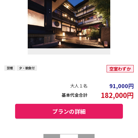
禁煙
夕・朝食付
空室わずか
91,000
円
大人１名
182,000
円
基本代金合計
プランの詳細