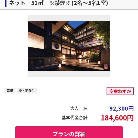
ネット 51㎡ ※禁煙※(2名～5名1室)
禁煙
夕・朝食付
空室わずか
92,300
円
大人１名
184,600
円
基本代金合計
プランの詳細