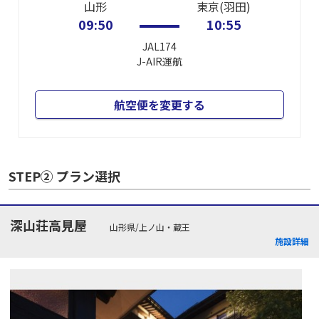
山形
東京(羽田)
09:50
10:55
JAL174
J-AIR
運航
航空便を変更する
STEP② プラン選択
深山荘高見屋
山形県/上ノ山・蔵王
施設詳細