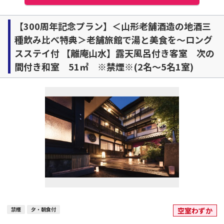
【300周年記念プラン】＜山形老舗酒造の地酒三
種飲み比べ特典＞老舗旅館で湯と美食を～ロング
スステイ付 【離庵山水】露天風呂付き客室 次の
間付き和室 51㎡ ※禁煙※(2名～5名1室)
禁煙
夕・朝食付
空室わずか