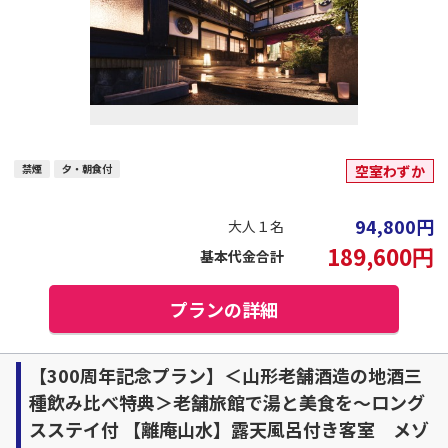
禁煙
夕・朝食付
空室わずか
94,800
円
大人１名
189,600
円
基本代金合計
プランの詳細
【300周年記念プラン】＜山形老舗酒造の地酒三
種飲み比べ特典＞老舗旅館で湯と美食を～ロング
スステイ付 【離庵山水】露天風呂付き客室 メゾ