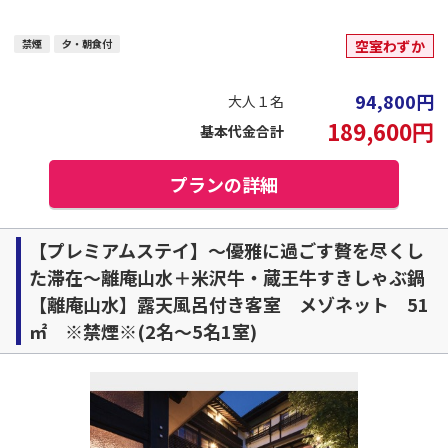
禁煙
夕・朝食付
空室わずか
94,800
円
大人１名
189,600
円
基本代金合計
プランの詳細
【プレミアムステイ】～優雅に過ごす贅を尽くし
た滞在～離庵山水＋米沢牛・蔵王牛すきしゃぶ鍋
【離庵山水】露天風呂付き客室 メゾネット 51
㎡ ※禁煙※(2名～5名1室)