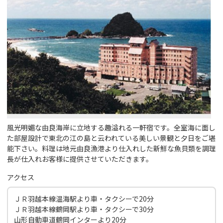
風光明媚な由良海岸に立地する趣溢れる一軒宿です。全室海に面し
た部屋設計で東北の江の島と云われている美しい景観と夕日をご堪
能下さい。料理は地元由良漁港より仕入れした新鮮な魚貝類を調理
長が仕入れお客様に提供させていただきます。
アクセス
ＪＲ羽越本線温海駅より車・タクシーで20分
ＪＲ羽越本線鶴岡駅より車・タクシーで30分
山形自動車道鶴岡インターより20分