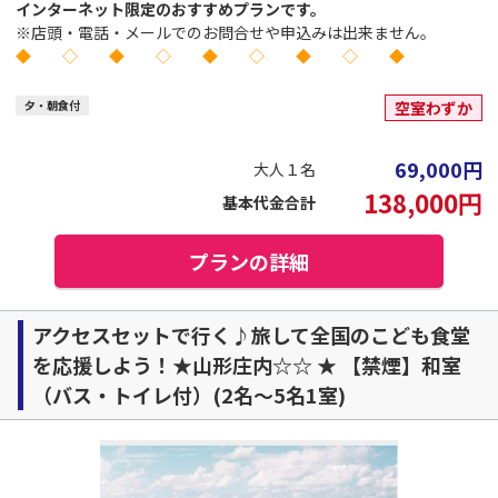
インターネット限定のおすすめプランです。
※店頭・電話・メールでのお問合せや申込みは出来ません。
◆ ◇ ◆ ◇ ◆ ◇ ◆ ◇ ◆
夕・朝食付
空室わずか
69,000
円
大人１名
138,000
円
基本代金合計
プランの詳細
アクセスセットで行く♪旅して全国のこども食堂
を応援しよう！★山形庄内☆☆ ★ 【禁煙】和室
（バス・トイレ付）(2名～5名1室)