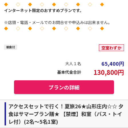
◆ ◇ ◆ ◇ ◆ ◇ ◆ ◇ ◆
インターネット限定のおすすめプランです。
※店頭・電話・メールでのお問合せや申込みは出来ません。
◆ ◇ ◆ ◇ ◆ ◇ ◆ ◇ ◆
朝食付
空室わずか
65,400
円
大人１名
130,800
円
基本代金合計
プランの詳細
アクセスセットで行く！夏旅26★山形庄内☆☆ 夕
食はサマープラン膳★ 【禁煙】和室（バス・トイ
レ付）(2名～5名1室)