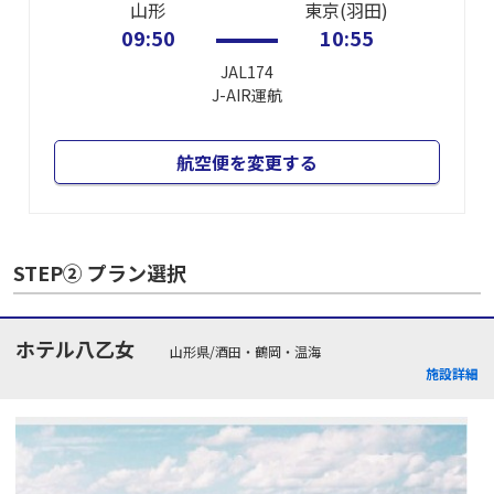
山形
東京(羽田)
09:50
10:55
JAL174
J-AIR
運航
航空便を変更する
STEP② プラン選択
ホテル八乙女
山形県/酒田・鶴岡・温海
施設詳細