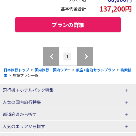
137,200
円
基本代金合計
プランの詳細
1
日本旅行トップ
>
国内旅行・国内ツアー
>
航空+宿泊セットプラン
>
検索結
果
>
施設プラン一覧
飛行機＋ホテルパック特集
赤い風船ダイナミックパッケージ
ＪＡＬで行く飛行機+ホテルパック
人気の国内旅行特集
（飛行機+ホテルパック）
東京ディズニーリゾート®への旅
ユニバーサル・スタジオ・ジャパ
都道府県から探す
ＡＮＡで行く飛行機+ホテルパック
出張パック
ンへの旅
人気のエリアから探す
温泉旅行
日帰り旅行