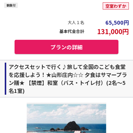
朝食付
空室わずか
65,500
円
大人１名
131,000
円
基本代金合計
プランの詳細
アクセスセットで行く♪旅して全国のこども食堂
を応援しよう！★山形庄内☆☆ 夕食はサマープラ
ン膳★ 【禁煙】和室（バス・トイレ付）(2名～5
名1室)