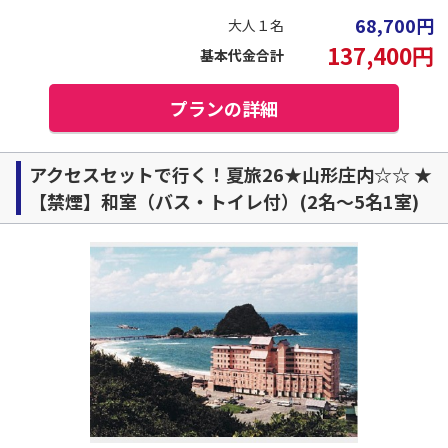
68,700
円
大人１名
137,400
円
基本代金合計
プランの詳細
アクセスセットで行く！夏旅26★山形庄内☆☆ ★
【禁煙】和室（バス・トイレ付）(2名～5名1室)