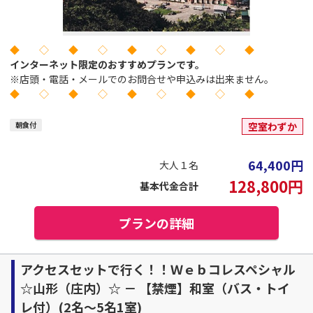
◆ ◇ ◆ ◇ ◆ ◇ ◆ ◇ ◆
インターネット限定のおすすめプランです。
※店頭・電話・メールでのお問合せや申込みは出来ません。
◆ ◇ ◆ ◇ ◆ ◇ ◆ ◇ ◆
朝食付
空室わずか
64,400
円
大人１名
128,800
円
基本代金合計
プランの詳細
アクセスセットで行く！！Ｗｅｂコレスペシャル
☆山形（庄内）☆ － 【禁煙】和室（バス・トイ
レ付）(2名～5名1室)