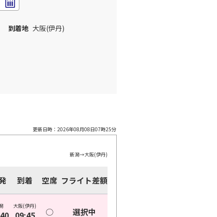
到着地
大阪(伊丹)
更新日時：
2026年08月08日07時25分
新潟
→
大阪(伊丹)
発
到着
空席
フライト差額
潟
大阪(伊丹)
○
選択中
:40
09:45