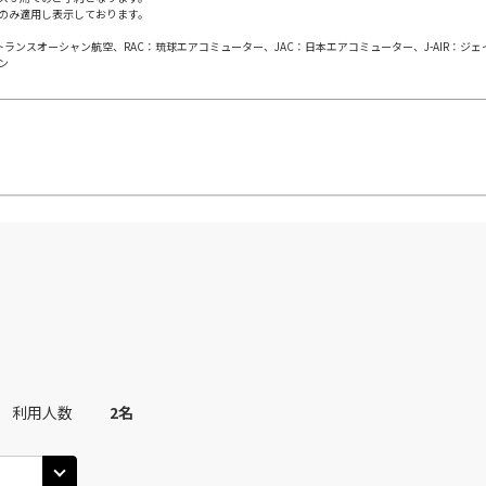
のみ適用し表示しております。
日本トランスオーシャン航空、RAC：琉球エアコミューター、JAC：日本エアコミューター、J-AIR：ジ
ン
利用人数
2
名