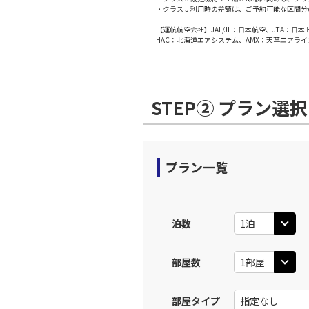
・クラスＪ利用時の差額は、ご予約可能な区間分
【運航航空会社】JAL/JL：日本航空、JTA：
HAC：北海道エアシステム、AMX：天草エアライ
STEP② プラン選択
プラン一覧
泊数
部屋数
部屋タイプ