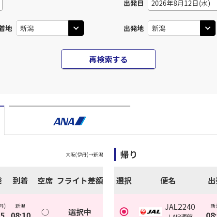
出発日
2026年8月12日(水)
着地
出発地
再検索する
帰り
大阪(伊丹)
→
新潟
発
到着
空席
フライト差額
選択
便名
出
JAL2240
丹)
新潟
新
○
選択中
05
08:10
08
J-AIR
運航