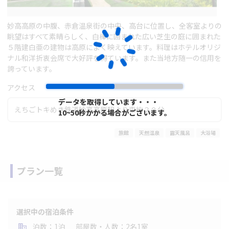
妙高高原の中腹、赤倉温泉街の中央、高台に位置し、全客室よりの
眺望はすべて素晴らしく、白樺に囲まれた広い芝生の庭に囲まれた
５階建白亜の建物は高原によく映えています。料理はホテルオリジ
ナル和洋折衷会席で大好評を得ています。また当地方随一の信用を
誇っています。
アクセス
データを取得しています・・・
データを取得しています・・・
えちごトキめき鉄道妙高高原駅より車約２０分
10~50秒かかる場合がございます。
10~50秒かかる場合がございます。
旅館
天然温泉
露天風呂
大浴場
プラン一覧
選択中の宿泊条件
泊数：1泊
部屋数・人数：2名1室