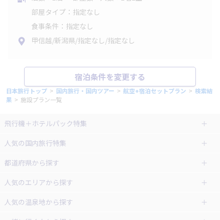
部屋タイプ：指定なし
食事条件：指定なし
甲信越/新潟県/指定なし/指定なし
宿泊条件を変更する
日本旅行トップ
>
国内旅行・国内ツアー
>
航空+宿泊セットプラン
>
検索結
果
>
施設プラン一覧
飛行機＋ホテルパック特集
赤い風船ダイナミックパッケージ
ＪＡＬで行く飛行機+ホテルパック
人気の国内旅行特集
（飛行機+ホテルパック）
東京ディズニーリゾート®への旅
ユニバーサル・スタジオ・ジャパ
都道府県から探す
ＡＮＡで行く飛行機+ホテルパック
出張パック
ンへの旅
人気のエリアから探す
温泉旅行
日帰り旅行
北海道旅行・ツアー
人気の温泉地から探す
東北
函館旅行
札幌旅行