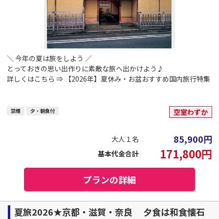
＼ 今年の夏は旅をしよう ／
とっておきの思い出作りに素敵な旅へ出かけよう♪
詳しくはこちら ⇒
【2026年】夏休み・お盆おすすめ国内旅行特集
禁煙
夕・朝食付
空室わずか
85,900
円
大人１名
171,800
円
基本代金合計
プランの詳細
夏旅2026★京都・滋賀・奈良 夕食は和食懐石