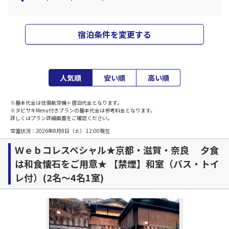
宿泊条件を変更する
人気順
安い順
高い順
※基本代金は往復航空機＋宿泊代金となります。
※タビサキMenu付きプランの基本代金は参考料金となります。
詳しくはプラン詳細画面をご確認ください。
空室状況：
2026年8月8日（土） 12:00
現在
Ｗｅｂコレスペシャル★京都・滋賀・奈良 夕食
は和食懐石をご用意★ 【禁煙】和室（バス・トイ
レ付）(2名～4名1室)