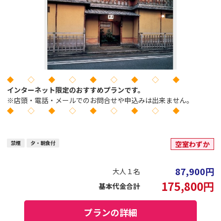
◆ ◇ ◆ ◇ ◆ ◇ ◆ ◇ ◆
インターネット限定のおすすめプランです。
※店頭・電話・メールでのお問合せや申込みは出来ません。
◆ ◇ ◆ ◇ ◆ ◇ ◆ ◇ ◆
禁煙
夕・朝食付
空室わずか
87,900
円
大人１名
175,800
円
基本代金合計
プランの詳細