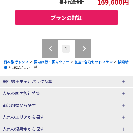
169,600
円
基本代金合計
プランの詳細
1
日本旅行トップ
>
国内旅行・国内ツアー
>
航空+宿泊セットプラン
>
検索結
果
>
施設プラン一覧
飛行機＋ホテルパック特集
赤い風船ダイナミックパッケージ
ＪＡＬで行く飛行機+ホテルパック
人気の国内旅行特集
（飛行機+ホテルパック）
東京ディズニーリゾート®への旅
ユニバーサル・スタジオ・ジャパ
都道府県から探す
ＡＮＡで行く飛行機+ホテルパック
出張パック
ンへの旅
人気のエリアから探す
温泉旅行
日帰り旅行
北海道旅行・ツアー
人気の温泉地から探す