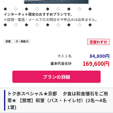
◆ ◇ ◆ ◇ ◆ ◇ ◆ ◇ ◆
インターネット限定のおすすめプランです。
※店頭・電話・メールでのお問合せや申込みは出来ません。
◆ ◇ ◆ ◇ ◆ ◇ ◆ ◇ ◆
禁煙
夕・朝食付
空室わずか
84,800
円
大人１名
169,600
円
基本代金合計
プランの詳細
トク赤スペシャル★京都 夕食は和食懐石をご用
意★ 【禁煙】和室（バス・トイレ付）(2名～4名
1室)