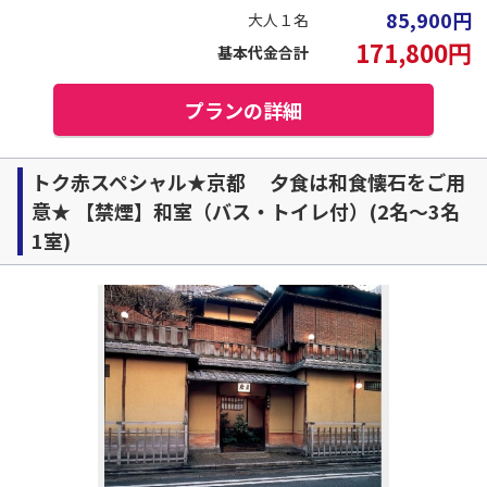
85,900
円
大人１名
171,800
円
基本代金合計
プランの詳細
トク赤スペシャル★京都 夕食は和食懐石をご用
意★ 【禁煙】和室（バス・トイレ付）(2名～3名
1室)