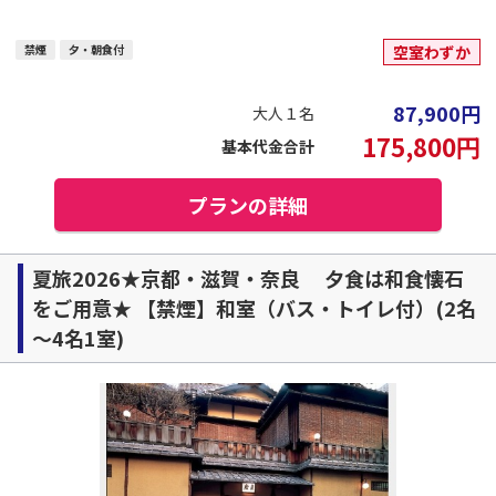
禁煙
夕・朝食付
空室わずか
87,900
円
大人１名
175,800
円
基本代金合計
プランの詳細
夏旅2026★京都・滋賀・奈良 夕食は和食懐石
をご用意★ 【禁煙】和室（バス・トイレ付）(2名
～4名1室)