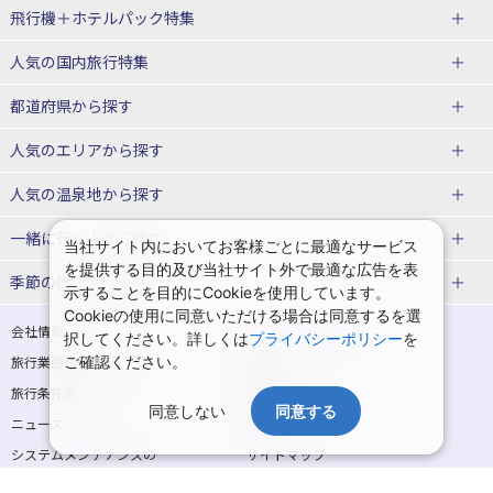
飛行機＋ホテルパック特集
赤い風船ダイナミックパッケージ
ＪＡＬで行く飛行機+ホテルパック
人気の国内旅行特集
（飛行機+ホテルパック）
東京ディズニーリゾート®への旅
ユニバーサル・スタジオ・ジャパ
都道府県から探す
ＡＮＡで行く飛行機+ホテルパック
出張パック
ンへの旅
人気のエリアから探す
温泉旅行
日帰り旅行
北海道旅行・ツアー
人気の温泉地から探す
東北
函館旅行
札幌旅行
北海道
一緒に行く人から探す
当社サイト内においてお客様ごとに最適なサービス
を提供する目的及び当社サイト外で最適な広告を表
青森旅行・ツアー
岩手旅行・ツアー
湯の川温泉(北海道)
定山渓温泉(北海道)
一人旅 国内版
家族・子連れ旅行 国内版
季節の国内旅行特集
示することを目的にCookieを使用しています。
宮城旅行・ツアー
秋田旅行・ツアー
仙台旅行
Cookieの使用に同意いただける場合は同意するを選
十勝川温泉(北海道)
阿寒湖温泉(北海道)
カップル・夫婦旅行 国内版
女子旅 国内版
桜・お花見特集
ゴールデンウィーク（GW）の国内
会社情報
プライバシーポリシー
択してください。詳しくは
プライバシーポリシー
を
旅行
山形旅行・ツアー
福島旅行・ツアー
洞爺湖温泉(北海道)
川湯温泉(北海道)
卒業旅行・学生旅行 国内版
旅行業登録票・約款
ご確認ください。
規約集
夏休み・お盆の国内旅行
7月の国内旅行
関東
旅行条件書
商標について
那須旅行
日光旅行
層雲峡温泉(北海道)
知床温泉(北海道)
同意しない
同意する
ニュースリリース
採用情報
8月の国内旅行
9月の国内旅行
東京旅行・ツアー
神奈川旅行・ツアー
小笠原旅行
大島旅行
東北
システムメンテナンスの
サイトマップ
10月の国内旅行
11月の国内旅行
埼玉旅行・ツアー
千葉旅行・ツアー
お知らせ
神津島旅行
青ヶ島旅行
花巻温泉(岩手)
蔵王温泉(山形)