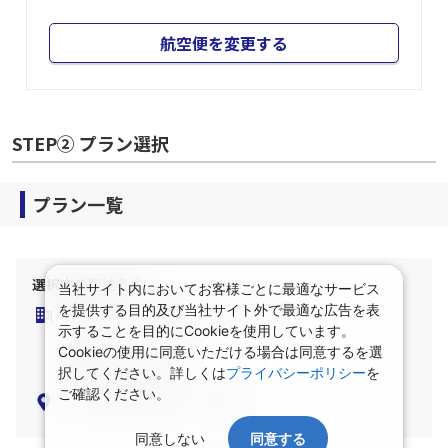
06:35
08:20
ANA452
航空便を変更する
STEP② プラン選択
プラン一覧
当社サイト内においてお客様ごとに最適なサービス
を提供する目的及び当社サイト外で最適な広告を表
示することを目的にCookieを使用しています。
選択中の宿泊条件
Cookieの使用に同意いただける場合は同意するを選
択してください。詳しくは
プライバシーポリシー
を
泊数：1泊
部屋数・人数：2名1室
ご確認ください。
部屋タイプ：指定なし
食事条件：指定なし
同意しない
同意する