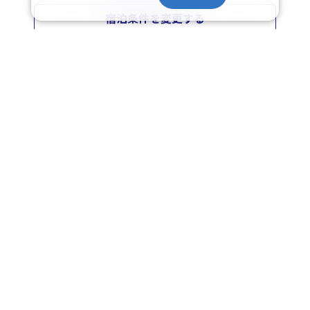
九州/佐賀県/指定なし/指定なし
宿泊条件を変更する
ご迷惑をおかけしております
該当のプランが無いか、アクセスが集中して繋がりにくくなっておりま
す。
条件を変えていただくか、しばらくして再検索していただけますようお
願い申し上げます。
日本旅行トップ
>
国内旅行・国内ツアー
>
航空+宿泊セットプラン
>
検索結
果
>
施設プラン一覧