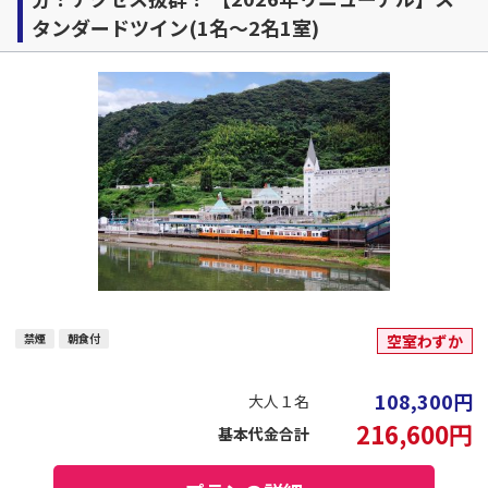
タンダードツイン(1名～2名1室)
禁煙
朝食付
空室わずか
108,300
円
大人１名
216,600
円
基本代金合計