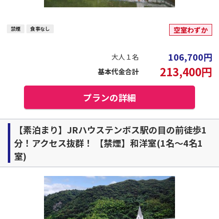
禁煙
食事なし
空室わずか
106,700
円
大人１名
213,400
円
基本代金合計
プランの詳細
【素泊まり】JRハウステンボス駅の目の前徒歩1
分！アクセス抜群！ 【禁煙】和洋室(1名～4名1
室)