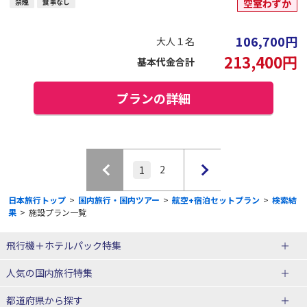
禁煙
食事なし
空室わずか
106,700
円
大人１名
213,400
円
基本代金合計
プランの詳細
2
1
日本旅行トップ
>
国内旅行・国内ツアー
>
航空+宿泊セットプラン
>
検索結
果
>
施設プラン一覧
飛行機＋ホテルパック特集
赤い風船ダイナミックパッケージ
ＪＡＬで行く飛行機+ホテルパック
人気の国内旅行特集
（飛行機+ホテルパック）
東京ディズニーリゾート®への旅
ユニバーサル・スタジオ・ジャパ
都道府県から探す