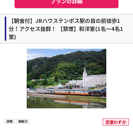
プランの詳細
【朝食付】JRハウステンボス駅の目の前徒歩1
分！アクセス抜群！ 【禁煙】和洋室(1名～4名1
室)
禁煙
朝食付
空室わずか