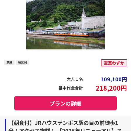
禁煙
朝食付
空室わずか
109,100
円
大人１名
218,200
円
基本代金合計
プランの詳細
【朝食付】JRハウステンボス駅の目の前徒歩1
分！アクセス抜群！ 【2026年リニューアル】ス