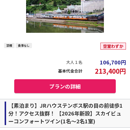
禁煙
食事なし
空室わずか
106,700
円
大人１名
213,400
円
基本代金合計
プランの詳細
【素泊まり】JRハウステンボス駅の目の前徒歩1
分！アクセス抜群！ 【2026年新設】スカイビュ
ーコンフォートツイン(1名～2名1室)