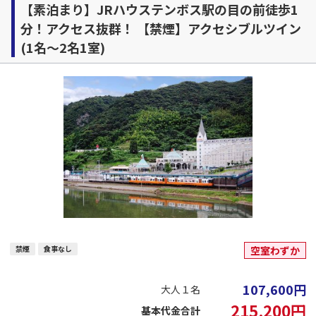
【素泊まり】JRハウステンボス駅の目の前徒歩1
分！アクセス抜群！ 【禁煙】アクセシブルツイン
(1名～2名1室)
禁煙
食事なし
空室わずか
107,600
円
大人１名
215,200
円
基本代金合計