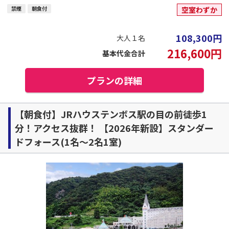
禁煙
朝食付
空室わずか
108,300
円
大人１名
216,600
円
基本代金合計
プランの詳細
【朝食付】JRハウステンボス駅の目の前徒歩1
分！アクセス抜群！ 【2026年新設】スタンダー
ドフォース(1名～2名1室)