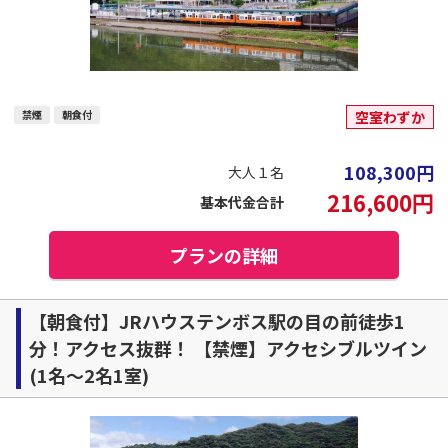
禁煙
朝食付
空室わずか
108,300
円
大人１名
216,600
円
基本代金合計
プランの詳細
【朝食付】JRハウステンボス駅の目の前徒歩1
分！アクセス抜群！ 【禁煙】アクセシブルツイン
(1名～2名1室)