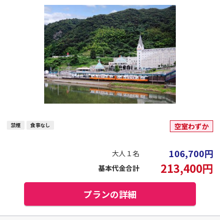
禁煙
食事なし
空室わずか
106,700
円
大人１名
213,400
円
基本代金合計
プランの詳細