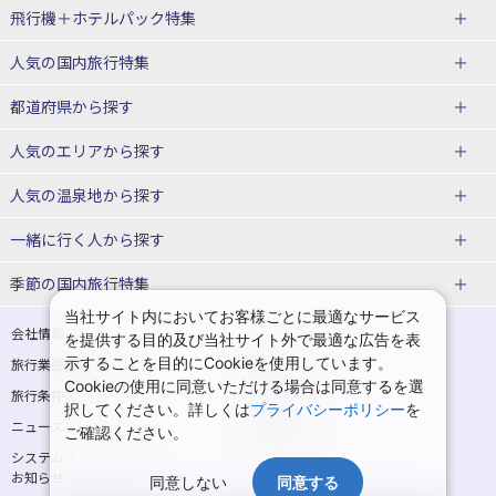
飛行機＋ホテルパック特集
赤い風船ダイナミックパッケージ
ＪＡＬで行く飛行機+ホテルパック
人気の国内旅行特集
（飛行機+ホテルパック）
東京ディズニーリゾート®への旅
ユニバーサル・スタジオ・ジャパ
都道府県から探す
ＡＮＡで行く飛行機+ホテルパック
出張パック
ンへの旅
人気のエリアから探す
温泉旅行
日帰り旅行
北海道旅行・ツアー
人気の温泉地から探す
東北
函館旅行
札幌旅行
北海道
一緒に行く人から探す
青森旅行・ツアー
岩手旅行・ツアー
湯の川温泉(北海道)
定山渓温泉(北海道)
一人旅 国内版
家族・子連れ旅行 国内版
季節の国内旅行特集
宮城旅行・ツアー
秋田旅行・ツアー
仙台旅行
当社サイト内においてお客様ごとに最適なサービス
十勝川温泉(北海道)
阿寒湖温泉(北海道)
カップル・夫婦旅行 国内版
女子旅 国内版
桜・お花見特集
ゴールデンウィーク（GW）の国内
会社情報
プライバシーポリシー
を提供する目的及び当社サイト外で最適な広告を表
旅行
山形旅行・ツアー
福島旅行・ツアー
洞爺湖温泉(北海道)
川湯温泉(北海道)
示することを目的にCookieを使用しています。
卒業旅行・学生旅行 国内版
旅行業登録票・約款
規約集
Cookieの使用に同意いただける場合は同意するを選
夏休み・お盆の国内旅行
7月の国内旅行
関東
旅行条件書
商標について
那須旅行
日光旅行
層雲峡温泉(北海道)
知床温泉(北海道)
択してください。詳しくは
プライバシーポリシー
を
ニュースリリース
採用情報
8月の国内旅行
9月の国内旅行
ご確認ください。
東京旅行・ツアー
神奈川旅行・ツアー
小笠原旅行
大島旅行
東北
システムメンテナンスの
サイトマップ
10月の国内旅行
11月の国内旅行
埼玉旅行・ツアー
千葉旅行・ツアー
お知らせ
神津島旅行
青ヶ島旅行
同意しない
同意する
花巻温泉(岩手)
蔵王温泉(山形)