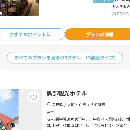
基本代金合
(おとな2名
おすすめポイント
プランの詳細
すべてのプランを見る
(79プラン、13部屋タイプ)
黒部観光ホテル
長野県
大町・白馬
大町温泉
東京：
電車/新幹線長野駅下車、川中島バス扇沢行約1時
車/中央自動車道岡谷ＪＣＴより長野道～安曇野