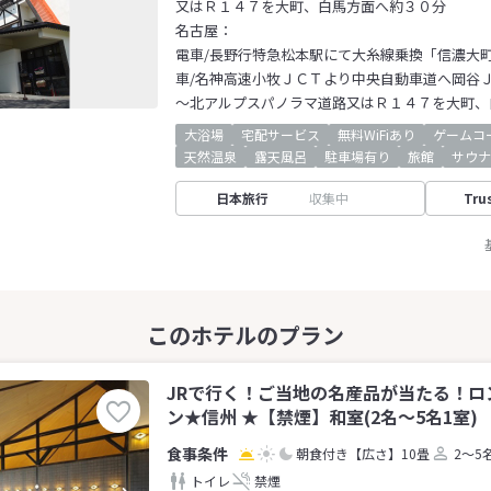
又はＲ１４７を大町、白馬方面へ約３０分
名古屋：
電車/長野行特急松本駅にて大糸線乗換「信濃大
車/名神高速小牧ＪＣＴより中央自動車道へ岡谷
～北アルプスパノラマ道路又はＲ１４７を大町、
大浴場
宅配サービス
無料WiFiあり
ゲームコ
天然温泉
露天風呂
駐車場有り
旅館
サウナ
日本旅行
収集中
Tru
JRで行く！ご当地の名産品が当たる！ロ
ン★信州 ★【禁煙】和室(2名～5名1室)
朝食付き
【広さ】10畳
2～5
トイレ
禁煙