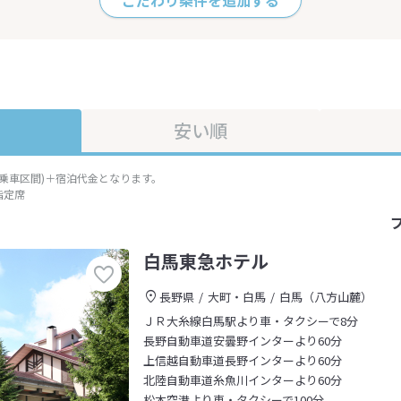
こだわり条件を追加する
安い順
準乗車区間)＋宿泊代金となります。
指定席
白馬東急ホテル
長野県
大町・白馬
白馬（八方山麓）
ＪＲ大糸線白馬駅より車・タクシーで8分
長野自動車道安曇野インターより60分
上信越自動車道長野インターより60分
北陸自動車道糸魚川インターより60分
松本空港より車・タクシーで100分