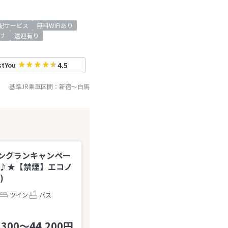
配サービス
無料WiFiあり
ナ
送迎有り
4.5
stYou
基準JR乗車区間：
新宿
～
白馬
ングランキャンペー
得♪★【禁煙】エコノ
)
ツイン
バス
,300～44,200円