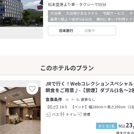
松本空港より車・タクシーで55分
大浴場
大浴場があるホテル
宅配サービス
ホ
最寄り駅より徒歩5分以内
館内に車いす利用トイ
日本旅行
収集中
JRで行く！Webコレクションスペシャル
朝食をご用意♪-【禁煙】ダブル(1名～2名
食事なし
【広さ】16.5
【ベッド】幅160cm×長さ200cm（1
バス
トイレ
禁煙
23
おとな1名
税込
基本代金合