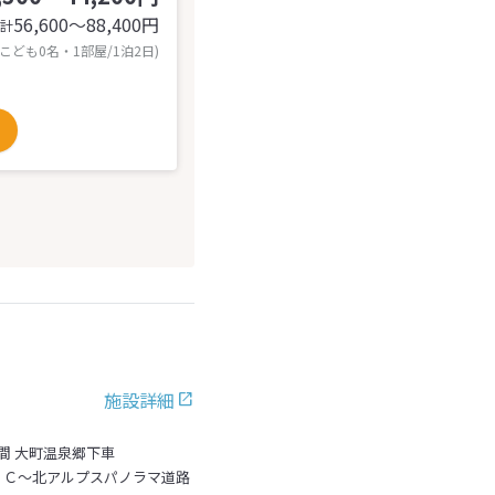
56,600〜88,400
円
計
 こども0名・1部屋/1泊2日)
施設詳細
間 大町温泉郷下車
ＩＣ～北アルプスパノラマ道路