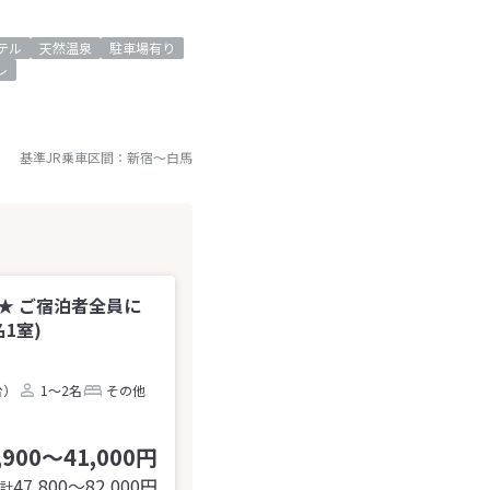
テル
天然温泉
駐車場有り
レ
基準JR乗車区間：
新宿
～
白馬
★ ご宿泊者全員に
1室)
台）
1～2名
その他
,900～41,000円
47,800〜82,000
円
計