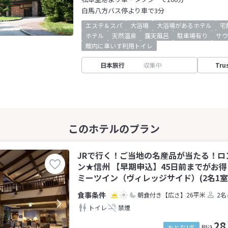
白馬八方バス停より車で3分
エステ＆スパ
大浴場
大浴場があるホテル
宅
ホテル
天然温泉
露天風呂
駐車場有り
サウ
館内に車いす利用トイレ
日本旅行
収集中
Tru
JRで行く！ご当地の名産品が当たる！ロ
ン★信州 【早期申込】45日前までがお
ミーツイン（ヴィレッジサイド）(2名1室
朝食付き
【広さ】26平米
2名
トイレ
禁煙
28
おとな1名
税込