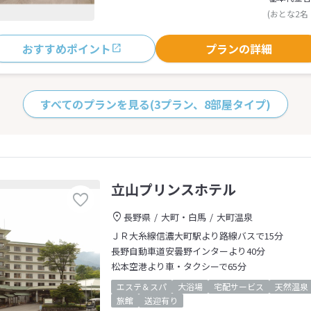
(おとな2名
おすすめポイント
プランの詳細
すべてのプランを見る
(3プラン、8部屋タイプ)
立山プリンスホテル
長野県
大町・白馬
大町温泉
ＪＲ大糸線信濃大町駅より路線バスで15分
長野自動車道安曇野インターより40分
松本空港より車・タクシーで65分
エステ＆スパ
大浴場
宅配サービス
天然温泉
旅館
送迎有り