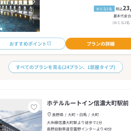
23
おとな1名
税込
基本代金合
(おとな2名
おすすめポイント
プランの詳細
すべてのプランを見る
(24プラン、1部屋タイプ)
ホテルルートイン信濃大町駅前
長野県
大町・白馬
大町
大糸線信濃大町駅より徒歩で1分
長野自動車道安曇野インターより40分