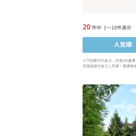
20
件中
1～10件表示
人気順
※下記旅行代金は、往復JR(基
往復追加代金なし列車・普通車