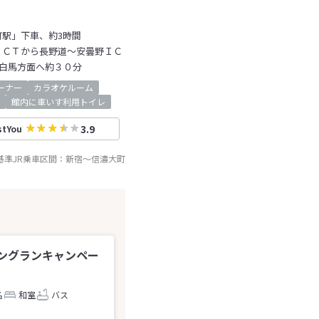
町駅」下車、約3時間
ＪＣＴから長野道～安曇野ＩＣ
白馬方面へ約３０分
ーナー
カラオケルーム
館内に車いす利用トイレ
3.9
stYou
基準JR乗車区間：
新宿
～
信濃大町
ングランキャンペー
名
和室
バス