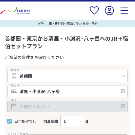
JR・新幹線＋宿泊プラン 検索・予約
首都圏・東京から清里・小淵沢･八ヶ岳へのJR＋宿
泊セットプラン
ご希望の条件をお選びください
出発地
宿泊地
日程
日付指定なし
宿泊期間
泊
人数・部屋数