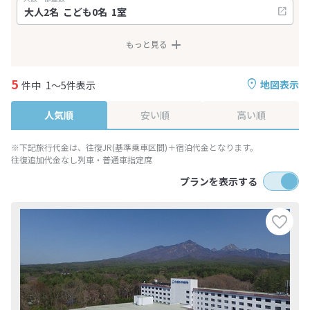
もっと見る
5
地図表示
件中
1～5件表示
人気順
安い順
高い順
※下記旅行代金は、往復JR(基準乗車区間)＋宿泊代金となります。
往復追加代金なし列車・普通車指定席
プランを表示する