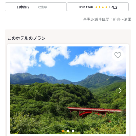
4.3
収集中
日本旅行
TrustYou
基準JR乗車区間：
新宿
～
清里