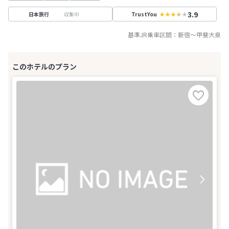
3.9
収集中
日本旅行
TrustYou
基準JR乗車区間：
新宿
～
甲斐大泉