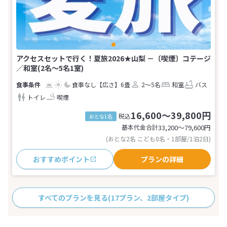
アクセスセットで行く！夏旅2026★山梨 －〔喫煙〕コテージ
／和室(2名～5名1室)
食事なし
【広さ】6畳
2～5名
和室
バス
トイレ
喫煙
16,600～39,800円
税込
おとな1名
基本代金合計
33,200〜79,600
円
(おとな2名 こども0名・1部屋/1泊2日)
おすすめポイント
プランの詳細
すべてのプランを見る
(17プラン、2部屋タイプ)