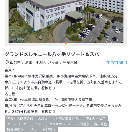
グランドメルキュール八ヶ岳リゾート＆スパ
施設詳細
山梨県
清里・小淵沢･八ヶ岳
甲斐大泉
東京：
電車/JR中央本線小淵沢駅乗換、JR小海線甲斐大泉駅下車、徒歩約15分
車/八王子ICより中央自動車道～長坂IC～信号左折、五町田交差点をまた左
折。GS前分れ道左側。看板有り
名古屋：
電車/JR中央本線塩尻駅乗換、JR小海線甲斐大泉駅下車
車/小牧JCTから中央自動車道～長坂IC～信号左折、五町田交差点をまた左
折。GS前分れ道左側。看板有り
赤ちゃん歓迎の宿
大浴場
大浴場があるホテル
宅配サービス
ゲームコーナー
ホテル
カラオケルーム
天然温泉
露天風呂
駐車場有り
サウナ
送迎有り