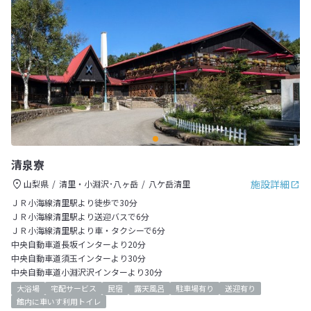
清泉寮
施設詳細
山梨県
清里・小淵沢･八ヶ岳
八ケ岳清里
ＪＲ小海線清里駅より徒歩で30分
ＪＲ小海線清里駅より送迎バスで6分
ＪＲ小海線清里駅より車・タクシーで6分
中央自動車道長坂インターより20分
中央自動車道須玉インターより30分
中央自動車道小淵沢沢インターより30分
大浴場
宅配サービス
民宿
露天風呂
駐車場有り
送迎有り
館内に車いす利用トイレ