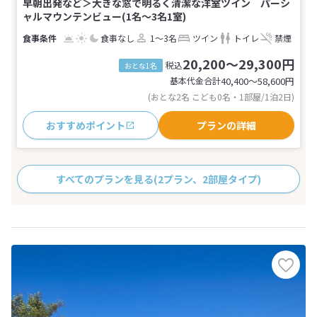
早朝出発など＞大きな窓で明るく清潔な洋室ツイン パーシ
ャルマウンテンビュー(1名～3名1室)
食事なし
1～3名
ツイン
トイレ
禁煙
20,200～29,300円
税込
おとな1名
基本代金合計
40,400〜58,600
円
(おとな2名 こども0名・1部屋/1泊2日)
おすすめポイント
プランの詳細
すべてのプランを見る
(2プラン、2部屋タイプ)