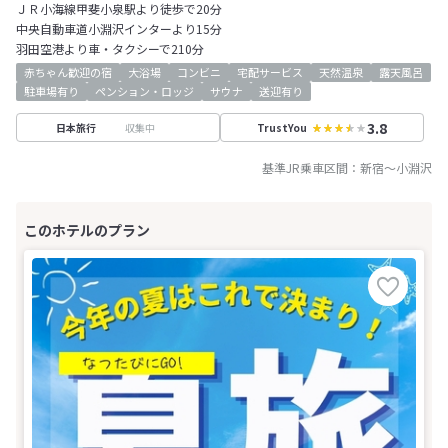
ＪＲ小海線甲斐小泉駅より徒歩で20分
中央自動車道小淵沢インターより15分
羽田空港より車・タクシーで210分
赤ちゃん歓迎の宿
大浴場
コンビニ
宅配サービス
天然温泉
露天風呂
駐車場有り
ペンション・ロッジ
サウナ
送迎有り
3.8
収集中
日本旅行
TrustYou
基準JR乗車区間：
新宿
～
小淵沢