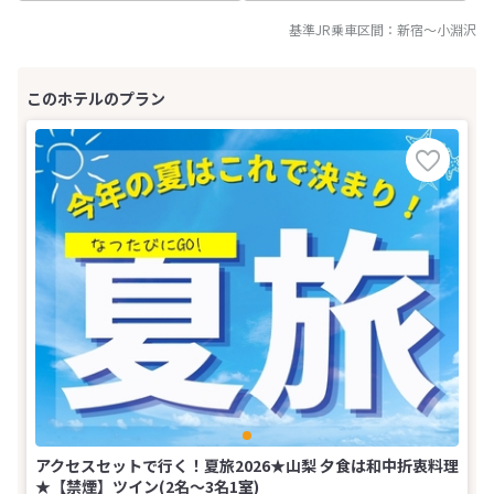
基準JR乗車区間：
新宿
～
小淵沢
アクセスセットで行く！夏旅2026★山梨 夕食は和中折衷料理
★【禁煙】ツイン(2名～3名1室)