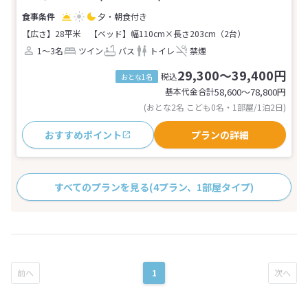
夕・朝食付き
【広さ】28平米
【ベッド】幅110cm×長さ203cm（2台）
1～3名
ツイン
バス
トイレ
禁煙
29,300～39,400円
税込
おとな1名
基本代金合計
58,600〜78,800
円
(おとな2名 こども0名・1部屋/1泊2日)
おすすめポイント
プランの詳細
すべてのプランを見る
(4プラン、1部屋タイプ)
1