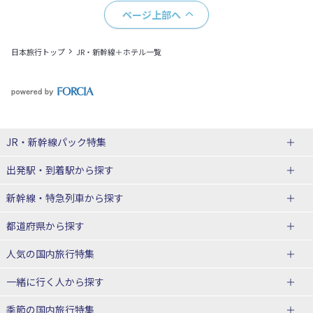
ページ上部へ
日本旅行トップ
JR・新幹線＋ホテル一覧
JR・新幹線パック
特集
出発駅・到着駅
から探す
JR・新幹線＋ホテルパック
日帰り JR・新幹線 パック
新幹線・特急列車
から探す
出張パック
秋田⇔東京 新幹線パック
山形⇔東京 新幹線パック
都道府県から探す
仙台→東京 新幹線パック
新潟→東京 新幹線パック
北海道新幹線 旅行
東北新幹線 旅行
人気の国内旅行特集
富山⇔東京 新幹線パック
東京→青森 新幹線パック
山形新幹線 旅行
秋田新幹線 旅行
一緒に行く人
から探す
東京→仙台 新幹線パック
東京 新幹線パック
東海道新幹線 旅行
北陸新幹線 旅行
北海道旅行・ツアー
東京ディズニーリゾート®への旅
ユニバーサル・スタジオ・ジャパ
ンへの旅
季節の国内旅行特集
東京→金沢 新幹線パック
東京→新潟 新幹線パック
上越新幹線 旅行
山陽新幹線 旅行
東北
一人旅 国内版
家族・子連れ旅行 国内版