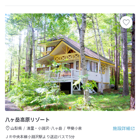
八ヶ岳高原リゾート
施設詳細
山梨県
清里・小淵沢･八ヶ岳
甲斐小泉
ＪＲ中央本線小淵沢駅より送迎バスで5分