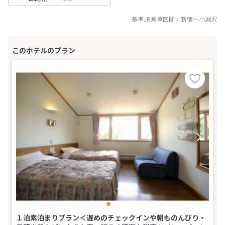
基準JR乗車区間：
新宿
～
小淵沢
１泊素泊まりプラン＜遅めのチェックインや朝ものんびり・