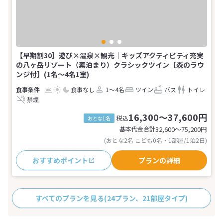
【早期割30】遊び×温泉×観光｜キッズアクティビティ充実
の八ヶ岳リゾート（素泊まり）クラシックツイン【森のラウ
ンジ付】(1名～4名1室)
食事なし
1～4名
ツイン
バス
トイレ
禁煙
16,300～37,600円
税込
おとな1名
基本代金合計
32,600〜75,200
円
(おとな2名 こども0名・1部屋/1泊2日)
おすすめポイント
プランの詳細
すべてのプランを見る
(24プラン、21部屋タイプ)