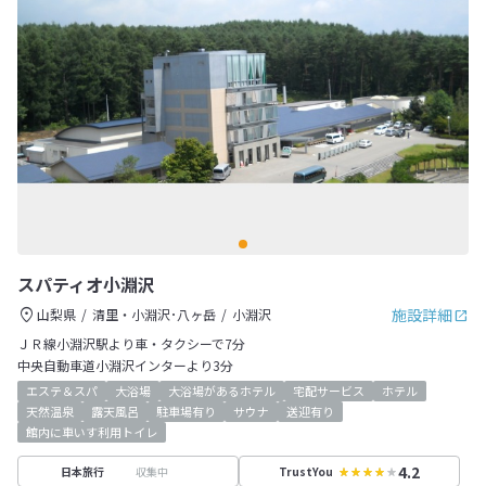
スパティオ小淵沢
施設詳細
山梨県
清里・小淵沢･八ヶ岳
小淵沢
ＪＲ線小淵沢駅より車・タクシーで7分
中央自動車道小淵沢インターより3分
エステ＆スパ
大浴場
大浴場があるホテル
宅配サービス
ホテル
天然温泉
露天風呂
駐車場有り
サウナ
送迎有り
館内に車いす利用トイレ
4.2
収集中
日本旅行
TrustYou