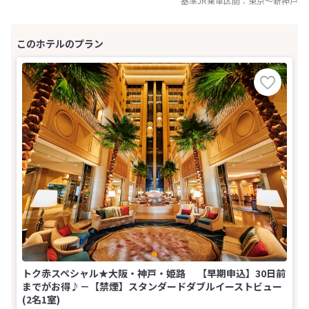
基準JR乗車区間：
東京
～
新神戸
トク赤スペシャル★大阪・神戸・姫路 【早期申込】30日前
までがお得♪－【禁煙】スタンダードダブルイーストビュー
(2名1室)