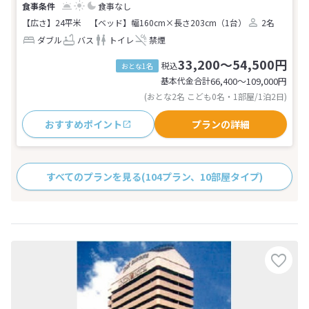
食事なし
【広さ】24平米
【ベッド】幅160cm×長さ203cm（1台）
2名
ダブル
バス
トイレ
禁煙
33,200～54,500円
税込
おとな1名
基本代金合計
66,400〜109,000
円
(おとな2名 こども0名・1部屋/1泊2日)
おすすめポイント
プランの詳細
すべてのプランを見る
(104プラン、10部屋タイプ)