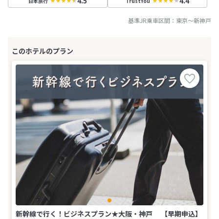
4.5
4.4
日本旅行
TrustYou
基準JR乗車区間：
東京
～
新神戸
新幹線で行く！ビジネスプラン★大阪・神戸 【早期申込】