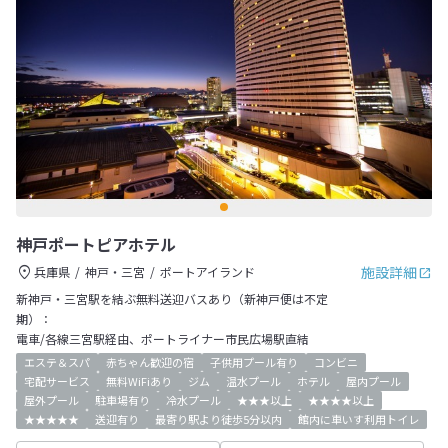
神戸ポートピアホテル
施設詳細
兵庫県
神戸・三宮
ポートアイランド
新神戸・三宮駅を結ぶ無料送迎バスあり（新神戸便は不定
期）：
電車/各線三宮駅経由、ポートライナー市民広場駅直結
エステ＆スパ
赤ちゃん歓迎の宿
子供用プール有り
コンビニ
宅配サービス
無料WiFiあり
ジム
温水プール
ホテル
屋内プール
屋外プール
駐車場有り
冷水プール
★★★以上
★★★★以上
★★★★★
送迎有り
最寄り駅より徒歩5分以内
館内に車いす利用トイレ