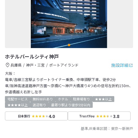
ホテルパールシティ神戸
施設詳細
兵庫県
神戸・三宮
ポートアイランド
大阪：
電車/各線三宮駅よりポートライナー乗換、中埠頭駅下車、徒歩2分
車/阪神高速道路神戸方面～京橋IC～神戸大橋渡り4つめの信号左折約150m、
歩道橋越え右折し左手
宅配サービス
無料WiFiあり
ホテル
駐車場有り
★★★以上
★★★★以上
送迎有り
最寄り駅より徒歩5分以内
4.0
3.8
日本旅行
TrustYou
基準JR乗車区間：
東京
～
新神戸