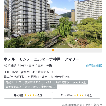
ホテル モンテ エルマーナ神戸 アマリー
施設詳細
兵庫県
神戸・三宮
三宮・元町
ＪＲ・阪急三宮駅西口より徒歩7分。：
電車/市営地下鉄三宮駅西口３番出口より徒歩約2分。
宅配サービス
無料WiFiあり
ホテル
駐車場有り
★★★以上
★★★★以上
最寄り駅より徒歩5分以内
4.5
4.2
日本旅行
TrustYou
基準JR乗車区間：
東京
～
新神戸