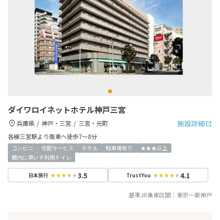
ダイワロイネットホテル神戸三宮
施設詳細
兵庫県
神戸・三宮
三宮・元町
各線三宮駅より南東へ徒歩7～8分
コンビニ
宅配サービス
ホテル
駐車場有り
★★★以上
館内に車いす利用トイレ
3.5
4.1
日本旅行
TrustYou
基準JR乗車区間：
東京
～
新神戸