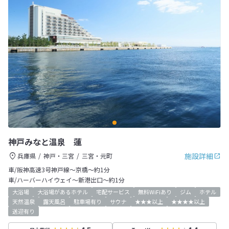
神戸みなと温泉 蓮
施設詳細
兵庫県
神戸・三宮
三宮・元町
車/阪神高速3号神戸線～京橋～約1分
車/ハーバーハイウェイ～新港出口～約1分
大浴場
大浴場があるホテル
宅配サービス
無料WiFiあり
ジム
ホテル
天然温泉
露天風呂
駐車場有り
サウナ
★★★以上
★★★★以上
送迎有り