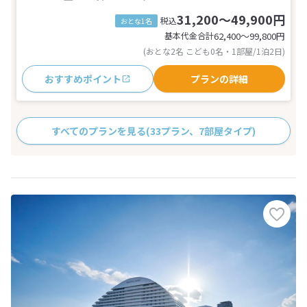
31,200～49,900円
税込
おとな1名
基本代金合計
62,400〜99,800
円
(おとな2名 こども0名・1部屋/1泊2日)
おすすめポイント
プランの詳細
すべてのプランを見る
(33プラン、7部屋タイプ)