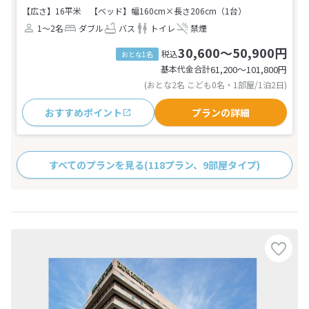
【広さ】16平米
【ベッド】幅160cm×長さ206cm（1台）
1～2名
ダブル
バス
トイレ
禁煙
30,600～50,900円
税込
おとな1名
基本代金合計
61,200〜101,800
円
(おとな2名 こども0名・1部屋/1泊2日)
おすすめポイント
プランの詳細
すべてのプランを見る
(118プラン、9部屋タイプ)