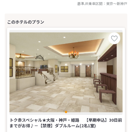
基準JR乗車区間：
東京
～
新神戸
トク赤スペシャル★大阪・神戸・姫路 【早期申込】30日前
までがお得♪－【禁煙】ダブルルーム(2名1室)