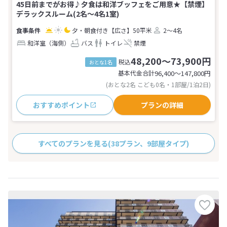
45日前までがお得♪夕食は和洋ブッフェをご用意★【禁煙】
デラックスルーム(2名～4名1室)
夕・朝食付き
【広さ】50平米
2～4名
和洋室（海側）
バス
トイレ
禁煙
48,200～73,900円
税込
おとな1名
基本代金合計
96,400〜147,800
円
(おとな2名 こども0名・1部屋/1泊2日)
おすすめポイント
プランの詳細
すべてのプランを見る
(38プラン、9部屋タイプ)