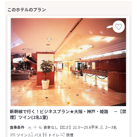
新幹線で行く！ビジネスプラン★大阪・神戸・姫路 －【禁
煙】ツイン(2名1室)
食事なし
【広さ】21.5～25.6平米
2～3名
ツイン
バス
トイレ
禁煙