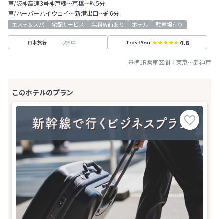
車/阪神高速3号神戸線～京橋～約5分
車/ハーバーハイウェイ～新港出口～約6分
エステ＆スパ
宅配サービス
無料WiFiあり
ホテル
駐車場有り
4.6
収集中
日本旅行
TrustYou
基準JR乗車区間：
東京
～
新神戸