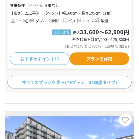
食事なし
【広さ】21.1平米
【ベッド】幅160cm×長さ195cm（1台）
1～2名
ダブル（海側）
バス
トイレ
禁煙
33,600～62,900円
税込
おとな1名
基本代金合計
67,200〜125,800
円
(おとな2名 こども0名・1部屋/1泊2日)
おすすめポイント
プランの詳細
すべてのプランを見る
(79プラン、52部屋タイプ)