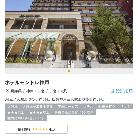
ホテルモントレ神戸
施設詳細
兵庫県
神戸・三宮
三宮・元町
JR三ノ宮駅より徒歩約6分。阪急神戸三宮駅より徒歩約5分。
大浴場
大浴場があるホテル
宅配サービス
ホテル
駐車場有り
サウナ
★★★以上
★★★★以上
最寄り駅より徒歩5分以内
館内に車いす利用トイレ
4.5
日本旅行