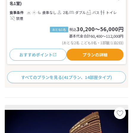
名1室)
食事なし
2名
ダブル
バス
トイレ
禁煙
30,200～56,000円
税込
おとな1名
基本代金合計
60,400〜112,000
円
(おとな2名 こども0名・1部屋/1泊2日)
おすすめポイント
プランの詳細
すべてのプランを見る
(41プラン、14部屋タイプ)