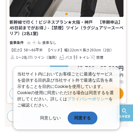
新幹線で行く！ビジネスプラン★大阪・神戸 【早期申込】
45日前までがお得♪-【禁煙】ツイン（ラグジュアリースーペ
リア）(2名1室)
食事なし
【広さ】58～66平米
【ベッド】幅122cm×長さ203cm（2台）
1～2名
ツイン（海側）
バス
トイレ
禁煙
43,700～62,800円
税込
おとな1名
当社サイト内においてお客様ごとに最適なサービス
基本代金合計
87,400〜125,600
円
を提供する目的及び当社サイト外で最適な広告を表
(おとな2名 こども0名・1部屋/1泊2日)
示することを目的にCookieを使用しています。
Cookieの使用に同意いただける場合は同意するを選
おすすめポイント
プランの詳細
択してください。詳しくは
プライバシーポリシー
を
ご確認ください。
すべてのプランを見る
(69プラン、35部屋タイプ)
条件変更
同意しない
同意する