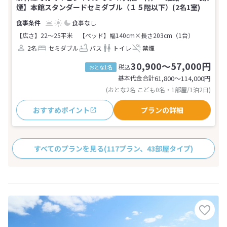
煙】本館スタンダードセミダブル（１５階以下）(2名1室)
食事なし
【広さ】22～25平米
【ベッド】幅140cm×長さ203cm（1台）
2名
セミダブル
バス
トイレ
禁煙
30,900～57,000円
税込
おとな1名
基本代金合計
61,800〜114,000
円
(おとな2名 こども0名・1部屋/1泊2日)
おすすめポイント
プランの詳細
すべてのプランを見る
(117プラン、43部屋タイプ)