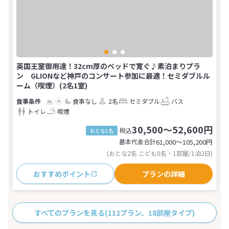
英国王室御用達！32cm厚のベッドで寛ぐ♪素泊まりプラ
ン GLIONなど神戸のコンサート参加に最適！セミダブルル
ーム（喫煙）(2名1室)
食事なし
2名
セミダブル
バス
トイレ
喫煙
30,500～52,600円
税込
おとな1名
基本代金合計
61,000〜105,200
円
(おとな2名 こども0名・1部屋/1泊2日)
おすすめポイント
プランの詳細
すべてのプランを見る
(112プラン、18部屋タイプ)