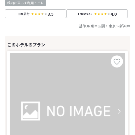
館内に車いす利用トイレ
3.5
4.0
日本旅行
TrustYou
基準JR乗車区間：
東京
～
新神戸