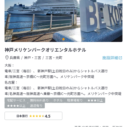
神戸メリケンパークオリエンタルホテル
施設詳細
兵庫県
神戸・三宮
三宮・元町
大阪：
電車/三宮（毎日）、 新神戸駅(土日祝日のみ)からシャトルバス運行
車/阪神高速～京橋IC～元町方面へ。メリケンパーク中突堤
名古屋：
電車/三宮（毎日）、 新神戸駅(土日祝日のみ)からシャトルバス運行
車/名神高速～阪神高速へ乗継～京橋IC～元町方面へ。メリケンパーク中突堤
宅配サービス
無料WiFiあり
ホテル
駐車場有り
★★★以上
★★★★以上
送迎有り
4.5
日本旅行