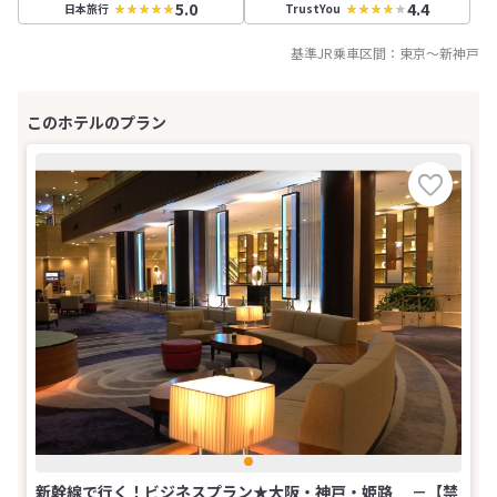
5.0
4.4
日本旅行
TrustYou
基準JR乗車区間：
東京
～
新神戸
新幹線で行く！ビジネスプラン★大阪・神戸・姫路 －【禁