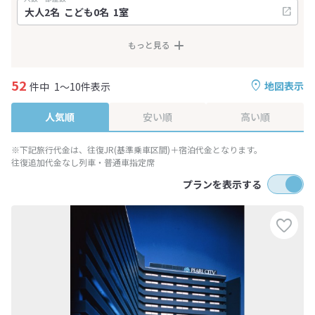
もっと見る
52
地図表示
件中
1～10件表示
人気順
安い順
高い順
※下記旅行代金は、往復JR(基準乗車区間)＋宿泊代金となります。
往復追加代金なし列車・普通車指定席
プランを表示する