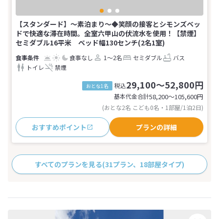
【スタンダード】～素泊まり～◆笑顔の接客とシモンズベッ
ドで快適な滞在時間。全室六甲山の伏流水を使用！【禁煙】
セミダブル16平米 ベッド幅130センチ(2名1室)
食事なし
1～2名
セミダブル
バス
トイレ
禁煙
29,100～52,800円
税込
おとな1名
基本代金合計
58,200〜105,600
円
(おとな2名 こども0名・1部屋/1泊2日)
おすすめポイント
プランの詳細
すべてのプランを見る
(31プラン、18部屋タイプ)