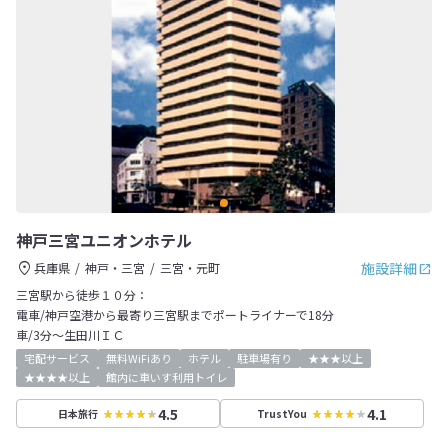
神戸三宮ユニオンホテル
施設詳細
兵庫県
神戸・三宮
三宮・元町
三宮駅から徒歩１０分：
電車/神戸空港から最寄り三宮駅までポートライナーで18分
車/3分～生田川ＩＣ
宅配サービス
無料WiFiあり
ホテル
駐車場有り
★★★以上
★★★★以上
館内に車いす利用トイレ
4.5
4.1
日本旅行
TrustYou