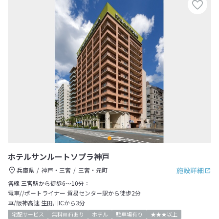
ホテルサンルートソプラ神戸
施設詳細
兵庫県
神戸・三宮
三宮・元町
各線 三宮駅から徒歩6～10分：
電車//ポートライナー 貿易センター駅から徒歩2分
車/阪神高速 生田川ICから3分
宅配サービス
無料WiFiあり
ホテル
駐車場有り
★★★以上