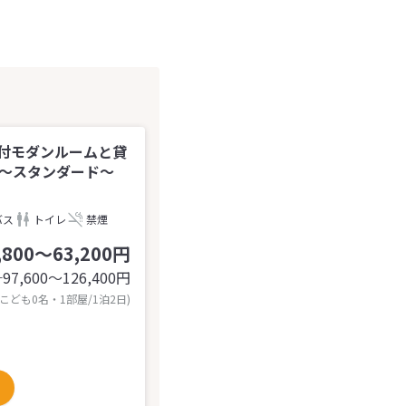
付モダンルームと貸
＊～スタンダード～
バス
トイレ
禁煙
,800～63,200円
97,600〜126,400
円
計
 こども0名・1部屋/1泊2日)