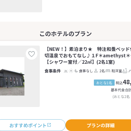
【NEW！】素泊まり★ 特注和畳ベッド
切温泉でおもてなし♪１F＊amethyst
【シャワー室付／22㎡】(2名1室)
食事なし
2名
和洋室
48
おとな1名
税込
基本代金合
(おとな2名
おすすめポイント
プランの詳細