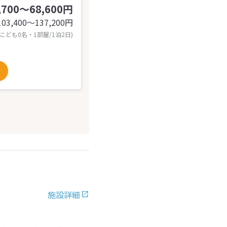
,700～68,600円
103,400〜137,200
円
 こども0名・1部屋/1泊2日)
施設詳細