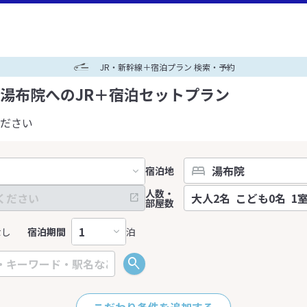
JR・新幹線＋宿泊プラン 検索・予約
湯布院へのJR＋宿泊セットプラン
ださい
宿泊地
人数・
部屋数
なし
宿泊期間
泊