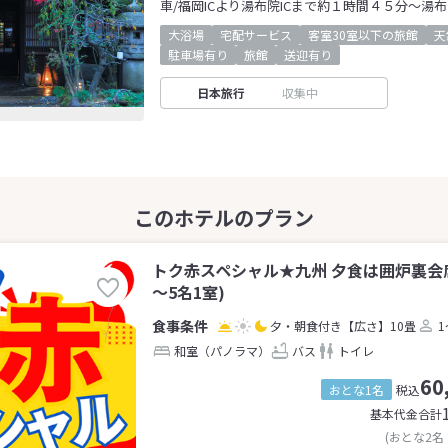
車/福岡ICより湯布院ICまで約１時間４５分～湯布
大浴場
宅配サービス
客室30室以下の旅館
天
駐車場有り
旅館
送迎有り
日本旅行
収集中
トク赤スペシャル★九州 夕食は囲炉裏会
～5名1室)
夕・朝食付き
【広さ】10畳
1
和室（パノラマ）
バス
トイレ
60
おとな1名
税込
基本代金合計
(おとな2名