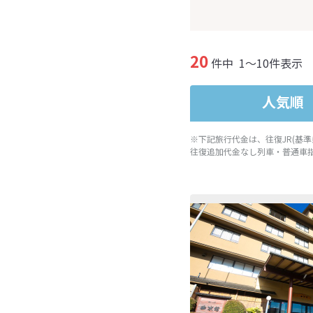
20
件中
1～10件表示
人気順
※下記旅行代金は、往復JR(基
往復追加代金なし列車・普通車