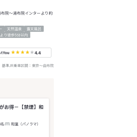
湯布院～湯布院インターより約
ー
天然温泉
露天風呂
より徒歩5分以内
4.4
stYou
基準JR乗車区間：
東京
～
由布院
でがお得－【禁煙】和
4名
和室（パノラマ）