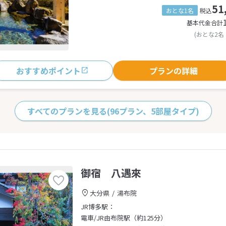
51
おとな1名
税込
基本代金合計
(おとな2名
おすすめポイント
プランの詳細
すべてのプランを見る
(96プラン、5部屋タイプ)
御宿 八遇來
大分県
湯布院
JR博多駅：
電車/JR由布院駅（約125分）