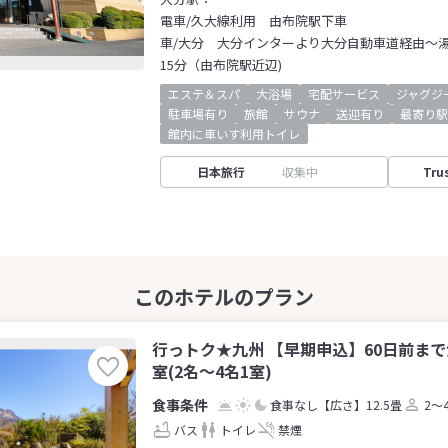
電車/久大線利用 由布院駅下車
車/大分 大分インターより大分自動車道経由～
15分（由布院駅近辺)
エステ＆スパ
大浴場
宅配サービス
ジャグジ
駐車場有り
旅館
サウナ
送迎有り
最寄り駅
館内に車いす利用トイレ
日本旅行
収集中
Tru
行っトク★九州 【早期申込】60日前ま
室(2名～4名1室)
食事なし
【広さ】12.5畳
2～
バス
トイレ
禁煙