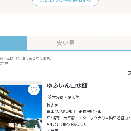
こだわり条件を追加する
安い順
準乗車区間)＋宿泊代金となります。
指定席
ゆふいん山水館
大分県
湯布院
博多駅：
電車/久大線利用 由布院駅下車
車/福岡 大宰府インターより大分自動車道経由
約15分（由布院駅近辺）
大分駅：