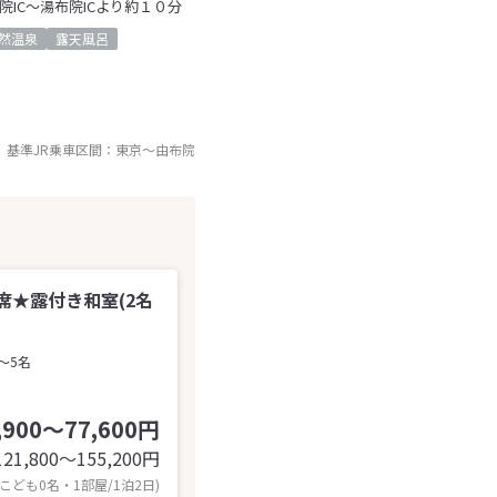
院IC～湯布院ICより約１０分
然温泉
露天風呂
基準JR乗車区間：
東京
～
由布院
席★露付き和室(2名
～5名
,900～77,600円
121,800〜155,200
円
 こども0名・1部屋/1泊2日)