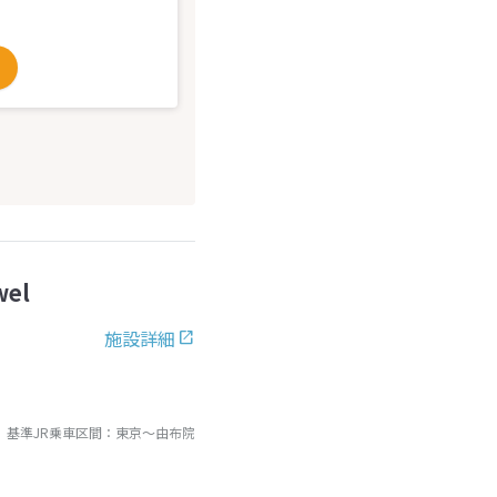
el
施設詳細
基準JR乗車区間：
東京
～
由布院