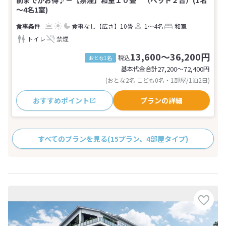
～4名1室)
食事なし
【広さ】10畳
1～4名
和室
トイレ
禁煙
13,600～36,200円
税込
おとな1名
基本代金合計
27,200〜72,400
円
(おとな2名 こども0名・1部屋/1泊2日)
おすすめポイント
プランの詳細
すべてのプランを見る
(15プラン、4部屋タイプ)