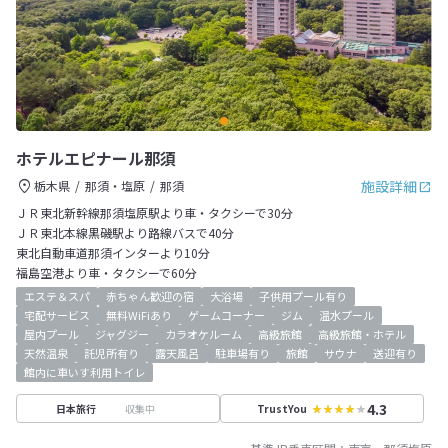
ホテルエピナール那須
施設詳細
栃木県
那須・塩原
那須
ＪＲ東北新幹線那須塩原駅より車・タクシーで30分
ＪＲ東北本線黒磯駅より路線バスで40分
東北自動車道那須インターより10分
福島空港より車・タクシーで60分
エステ＆スパ
赤ちゃん歓迎の宿
大浴場
子供用プール有り
宅配サービス
無料WiFiあり
ゲームコーナー
ジム
温水プール
屋内プール
ジャグジー
カラオケルーム
高級旅館
高級旅館・ホテル
天然温泉
託児所有り
露天風呂
駐車場有り
旅館
サウナ
送迎有り
館内に車いす利用トイレ
4.3
収集中
日本旅行
TrustYou