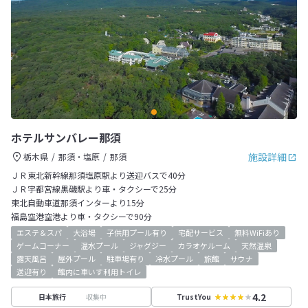
ホテルサンバレー那須
施設詳細
栃木県
那須・塩原
那須
ＪＲ東北新幹線那須塩原駅より送迎バスで40分
ＪＲ宇都宮線黒磯駅より車・タクシーで25分
東北自動車道那須インターより15分
福島空港空港より車・タクシーで90分
エステ＆スパ
大浴場
子供用プール有り
宅配サービス
無料WiFiあり
ゲームコーナー
温水プール
ジャグジー
カラオケルーム
天然温泉
露天風呂
屋外プール
駐車場有り
冷水プール
旅館
サウナ
送迎有り
館内に車いす利用トイレ
4.2
収集中
日本旅行
TrustYou