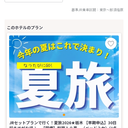
基準JR乗車区間：
東京
～
那須塩原
JRセットプランで行く！夏旅2026★栃木 【早期申込】30日
前までがお得♪－【禁煙】和室１０畳 （ベッド２台）(1名