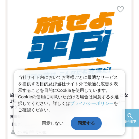
当社サイト内においてお客様ごとに最適なサービス
を提供する目的及び当社サイト外で最適な広告を表
示することを目的にCookieを使用しています。
旅せよ平日★栃木 平日の旅は、こんなにも充実だ！ おとな
Cookieの使用に同意いただける場合は同意するを選
1名、こども1名以上からお申込みOK♪夕食はバーベキュー
択してください。詳しくは
プライバシーポリシー
を
★ゲル（４ベッド）(2名～4名1室)
ご確認ください。
夕・朝食付き
条件変更
同意しない
同意する
【広さ】22.3平米
【ベッド】幅85cm×長さ189cm（4台）
2～4名
その他