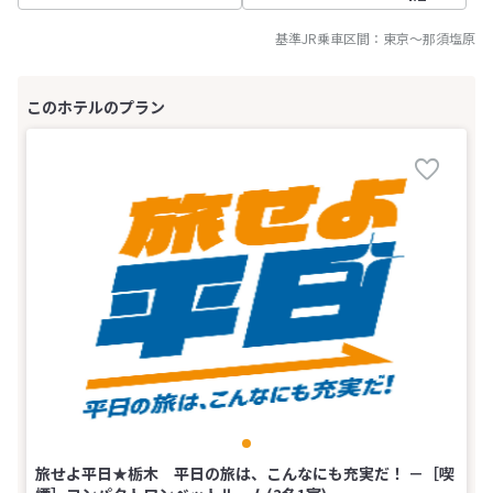
基準JR乗車区間：
東京
～
那須塩原
旅せよ平日★栃木 平日の旅は、こんなにも充実だ！ －［喫