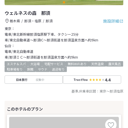
ウェルネスの森 那須
施設詳細
栃木県
那須・塩原
那須
東京：
電車/東北新幹線那須塩原駅下車、タクシー25分
車/東北自動車道～那須IC～那須街道を那須温泉方面へ約9km
仙台：
電車/東北自動車道
車/那須ＩＣ～那須街道を那須温泉方面へ約9km
エステ＆スパ
大浴場
宅配サービス
無料WiFiあり
天然温泉
露天風呂
駐車場有り
旅館
サウナ
送迎有り
4.4
収集中
日本旅行
TrustYou
基準JR乗車区間：
東京
～
那須塩原