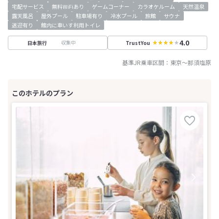
宅配サービス
無料WiFiあり
ゲームコーナー
カラオケルーム
天然温泉
露天風呂
屋外プール
駐車場有り
冷水プール
旅館
サウナ
送迎有り
館内に車いす利用トイレ
4.0
収集中
日本旅行
TrustYou
基準JR乗車区間：
東京
～
那須塩原