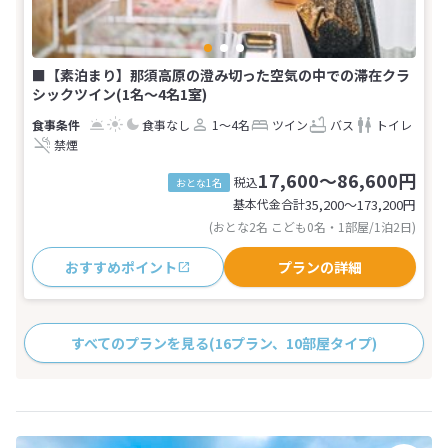
■【素泊まり】那須高原の澄み切った空気の中での滞在クラ
シックツイン(1名～4名1室)
食事なし
1～4名
ツイン
バス
トイレ
禁煙
17,600～86,600円
税込
おとな1名
基本代金合計
35,200〜173,200
円
(おとな2名 こども0名・1部屋/1泊2日)
おすすめポイント
プランの詳細
すべてのプランを見る
(16プラン、10部屋タイプ)