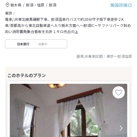
施設詳細
栃木県
那須・塩原
那須
東京：
電車/JR東北線黒磯駅下車、那須温泉行バスで約20分守子坂下車徒歩２K
車/首都高から東北自動車道へ入り栃木方面へ～那須IC～サファリパーク斜め
向い消防署角集合看板を右折１キロ先丘の上
収集中
日本旅行
基準JR乗車区間：
東京
～
那須塩原