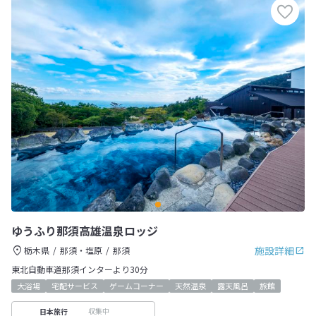
ゆうふり那須高雄温泉ロッジ
施設詳細
栃木県
那須・塩原
那須
東北自動車道那須インターより30分
大浴場
宅配サービス
ゲームコーナー
天然温泉
露天風呂
旅館
収集中
日本旅行