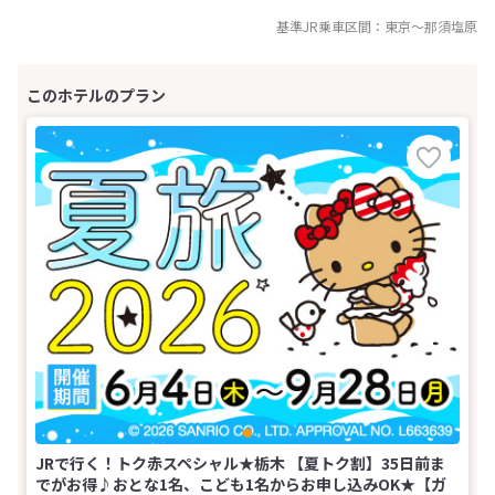
基準JR乗車区間：
東京
～
那須塩原
JRで行く！トク赤スペシャル★栃木 【夏トク割】35日前ま
でがお得♪おとな1名、こども1名からお申し込みOK★【ガ