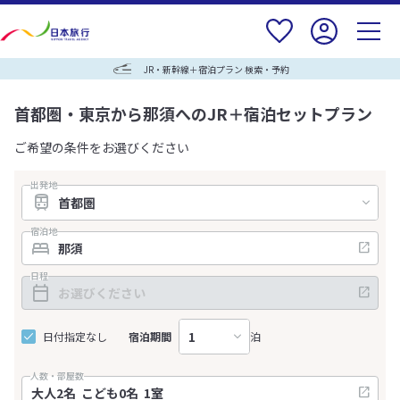
JR・新幹線＋宿泊プラン 検索・予約
首都圏・東京から那須へのJR＋宿泊セットプラン
ご希望の条件をお選びください
出発地
宿泊地
日程
日付指定なし
宿泊期間
泊
人数・部屋数