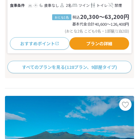
食事なし
2名
ツイン
トイレ
禁煙
20,300～63,200円
税込
おとな1名
基本代金合計
40,600〜126,400
円
(おとな2名 こども0名・1部屋/1泊2日)
おすすめポイント
プランの詳細
すべてのプランを見る
(128プラン、9部屋タイプ)