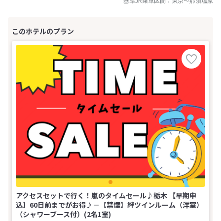
基準JR乗車区間：
東京
～
那須塩原
アクセスセットで行く！嵐のタイムセール♪栃木 【早期申
込】60日前までがお得♪－【禁煙】絆ツインルーム（洋室）
（シャワーブース付）(2名1室)