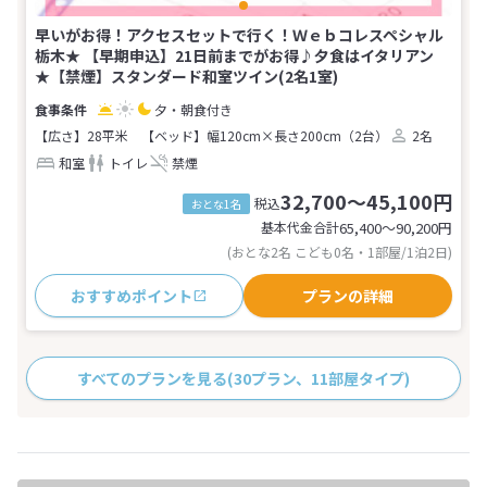
早いがお得！アクセスセットで行く！Ｗｅｂコレスペシャル
栃木★ 【早期申込】21日前までがお得♪夕食はイタリアン
★【禁煙】スタンダード和室ツイン(2名1室)
夕・朝食付き
【広さ】28平米
【ベッド】幅120cm×長さ200cm（2台）
2名
和室
トイレ
禁煙
32,700～45,100円
税込
おとな1名
基本代金合計
65,400〜90,200
円
(おとな2名 こども0名・1部屋/1泊2日)
おすすめポイント
プランの詳細
すべてのプランを見る
(30プラン、11部屋タイプ)