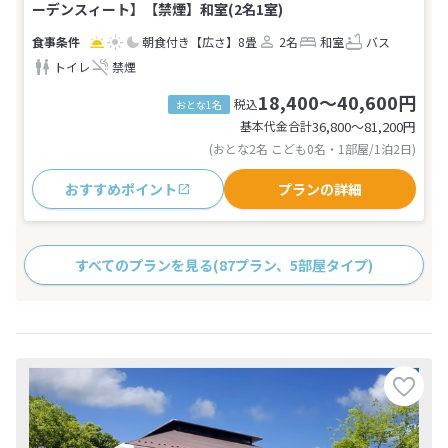
ーデンスィート】【禁煙】和室(2名1室)
朝食付き
【広さ】8畳
2名
和室
バス
トイレ
禁煙
18,400～40,600円
税込
おとな1名
基本代金合計
36,800〜81,200
円
(おとな2名 こども0名・1部屋/1泊2日)
おすすめポイント
プランの詳細
すべてのプランを見る
(87プラン、5部屋タイプ)