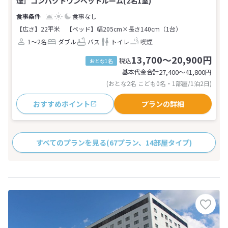
煙］コンパクトワンベットルーム(2名1室)
食事なし
【広さ】22平米
【ベッド】幅205cm×長さ140cm（1台）
1～2名
ダブル
バス
トイレ
喫煙
13,700～20,900円
税込
おとな1名
基本代金合計
27,400〜41,800
円
(おとな2名 こども0名・1部屋/1泊2日)
おすすめポイント
プランの詳細
すべてのプランを見る
(67プラン、14部屋タイプ)