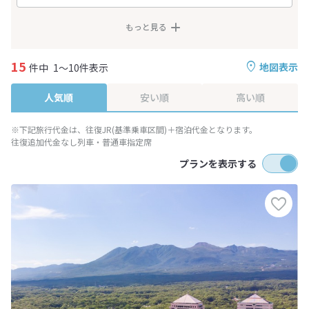
もっと見る
15
地図表示
件中
1～10件表示
人気順
安い順
高い順
※下記旅行代金は、往復JR(基準乗車区間)＋宿泊代金となります。
往復追加代金なし列車・普通車指定席
プランを表示する