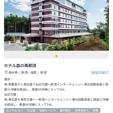
ホテル森の風那須
施設詳細
栃木県
那須・塩原
那須
東京：
車/首都高から東北道で仙台方面～那須インターチェンジ～東北自動車道と県
道21号線を経由し、県道68号線に入って5分。
仙台方面：
車/東北道を東京方面へ～那須インターチェンジ～東北自動車道と県道21号線
を経由し、県道68号線に入って5分。
エステ＆スパ
大浴場
宅配サービス
露天風呂
駐車場有り
旅館