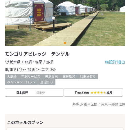
モンゴリアビレッジ テンゲル
施設詳細
栃木県
那須・塩原
那須
車/車で13分～那須IC～車で13分
大浴場
宅配サービス
天然温泉
露天風呂
駐車場有り
ペンション・ロッジ
送迎有り
4.5
収集中
日本旅行
TrustYou
基準JR乗車区間：
東京
～
那須塩原