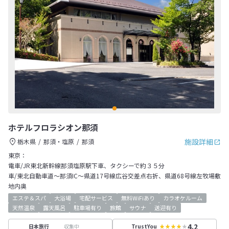
ホテルフロラシオン那須
施設詳細
栃木県
那須・塩原
那須
東京：
電車/JR東北新幹線那須塩原駅下車、タクシーで約３５分
車/東北自動車道～那須IC～県道17号線広谷交差点右折、県道68号線左牧場敷
地内奥
エステ＆スパ
大浴場
宅配サービス
無料WiFiあり
カラオケルーム
天然温泉
露天風呂
駐車場有り
旅館
サウナ
送迎有り
4.2
収集中
日本旅行
TrustYou