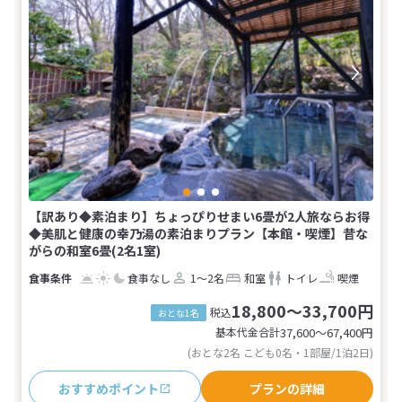
【訳あり◆素泊まり】ちょっぴりせまい6畳が2人旅ならお得
◆美肌と健康の幸乃湯の素泊まりプラン【本館・喫煙】昔な
がらの和室6畳(2名1室)
食事なし
1～2名
和室
トイレ
喫煙
18,800～33,700円
税込
おとな1名
基本代金合計
37,600〜67,400
円
(おとな2名 こども0名・1部屋/1泊2日)
おすすめポイント
プランの詳細