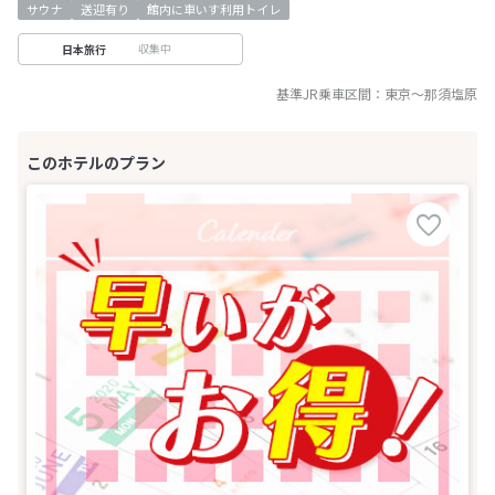
サウナ
送迎有り
館内に車いす利用トイレ
収集中
日本旅行
基準JR乗車区間：
東京
～
那須塩原