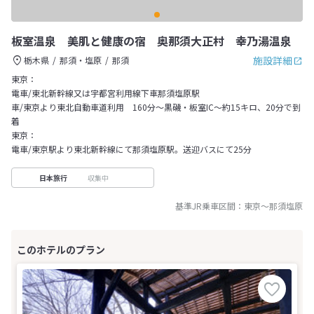
板室温泉 美肌と健康の宿 奥那須大正村 幸乃湯温泉
施設詳細
栃木県
那須・塩原
那須
東京：
電車/東北新幹線又は宇都宮利用線下車那須塩原駅
車/東京より東北自動車道利用 160分～黒磯・板室IC～約15キロ、20分で到
着
東京：
電車/東京駅より東北新幹線にて那須塩原駅。送迎バスにて25分
収集中
日本旅行
基準JR乗車区間：
東京
～
那須塩原