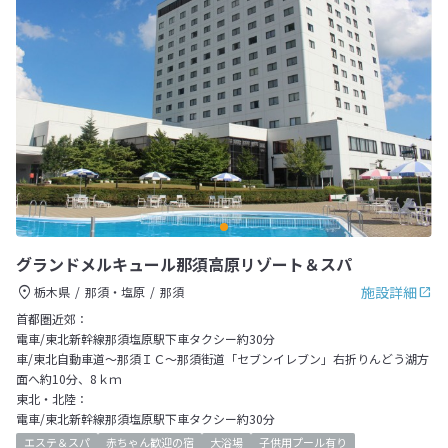
グランドメルキュール那須高原リゾート＆スパ
施設詳細
栃木県
那須・塩原
那須
首都圏近郊：
電車/東北新幹線那須塩原駅下車タクシー約30分
車/東北自動車道～那須ＩＣ～那須街道「セブンイレブン」右折りんどう湖方
面へ約10分、8ｋｍ
東北・北陸：
電車/東北新幹線那須塩原駅下車タクシー約30分
エステ＆スパ
赤ちゃん歓迎の宿
大浴場
子供用プール有り