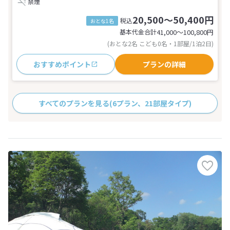
禁煙
20,500～50,400円
税込
おとな1名
基本代金合計
41,000〜100,800
円
(おとな2名 こども0名・1部屋/1泊2日)
おすすめポイント
プランの詳細
すべてのプランを見る
(6プラン、21部屋タイプ)