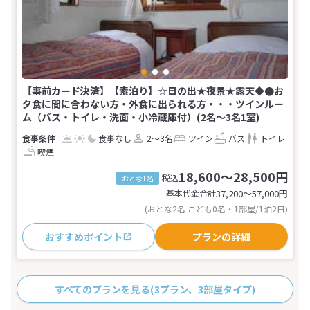
【事前カード決済】【素泊り】☆日の出★夜景★露天◆●お
夕食に間に合わない方・外食に出られる方・・・ツインルー
ム（バス・トイレ・洗面・小冷蔵庫付）(2名～3名1室)
食事なし
2～3名
ツイン
バス
トイレ
喫煙
18,600～28,500円
税込
おとな1名
基本代金合計
37,200〜57,000
円
(おとな2名 こども0名・1部屋/1泊2日)
おすすめポイント
プランの詳細
すべてのプランを見る
(3プラン、3部屋タイプ)