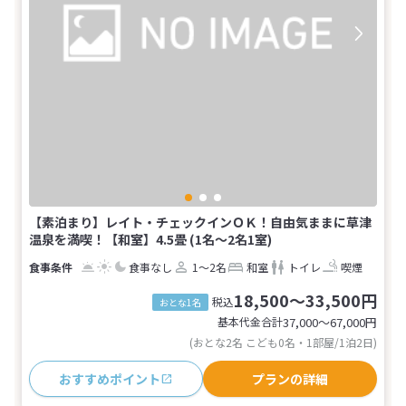
【素泊まり】レイト・チェックインＯＫ！自由気ままに草津
温泉を満喫！【和室】4.5畳 (1名～2名1室)
食事なし
1～2名
和室
トイレ
喫煙
18,500～33,500円
税込
おとな1名
基本代金合計
37,000〜67,000
円
(おとな2名 こども0名・1部屋/1泊2日)
おすすめポイント
プランの詳細