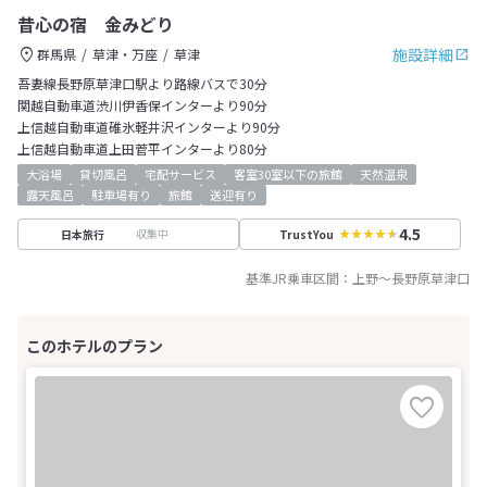
昔心の宿 金みどり
施設詳細
群馬県
草津・万座
草津
吾妻線長野原草津口駅より路線バスで30分
関越自動車道渋川伊香保インターより90分
上信越自動車道碓氷軽井沢インターより90分
上信越自動車道上田菅平インターより80分
大浴場
貸切風呂
宅配サービス
客室30室以下の旅館
天然温泉
露天風呂
駐車場有り
旅館
送迎有り
4.5
収集中
日本旅行
TrustYou
基準JR乗車区間：
上野
～
長野原草津口