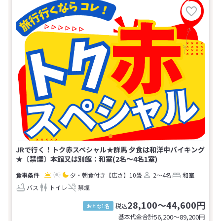
JRで行く！トク赤スペシャル★群馬 夕食は和洋中バイキング
★〔禁煙〕本館又は別館：和室(2名～4名1室)
夕・朝食付き
【広さ】10畳
2～4名
和室
バス
トイレ
禁煙
28,100～44,600円
税込
おとな1名
基本代金合計
56,200〜89,200
円