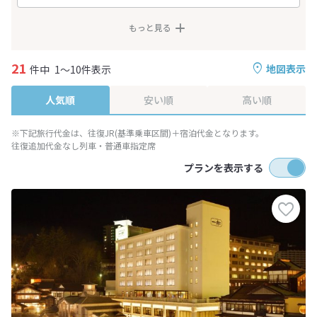
もっと見る
21
地図表示
件中
1～10件表示
人気順
安い順
高い順
※下記旅行代金は、往復JR(基準乗車区間)＋宿泊代金となります。
往復追加代金なし列車・普通車指定席
プランを表示する