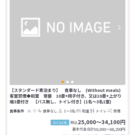
【スタンダード素泊まり】 食事なし (Without meals)
客室禁煙◆和室 常磐 10畳+椅子付き、又は10畳+上がり
端3畳付き 【バス無し、トイレ付き】(1名～3名1室)
食事なし
1～3名
和室
トイレ
禁煙
25,000～34,100円
税込
おとな1名
基本代金合計
50,000〜68,200
円