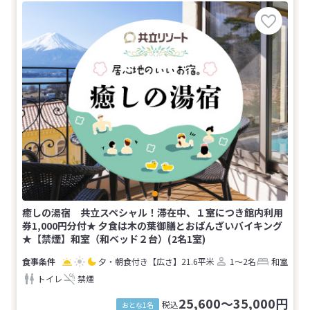
癒しの湯宿 共立スペシャル！滞在中、１室につき館内利用
券1,000円分付★ 夕食は木の葉御膳とおばんざいバイキング
★【禁煙】和室（和ベッド２台）(2名1室)
夕・朝食付き
【広さ】21.6平米
1～2名
和室
トイレ
禁煙
25,600～35,000円
税込
おとな1名