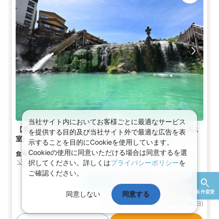
当社サイト内においてお客様ごとに最適なサービス
【素泊まり】プラン〜湯畑まで徒歩1分！中屋敷(2名～4名1
を提供する目的及び当社サイト外で最適な広告を表
室)
示することを目的にCookieを使用しています。
Cookieの使用に同意いただける場合は同意するを選
食事なし
2～4名
和室
バス
トイレ
択してください。詳しくは
プライバシーポリシー
を
禁煙
ご確認ください。
25,700～32,000円
税込
おとな1名
基本代金合計
51,400〜64,000
円
条件変更
同意しない
同意する
(おとな2名 こども0名・1部屋/1泊2日)