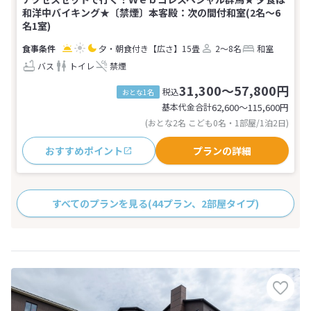
和洋中バイキング★〔禁煙〕本客殿：次の間付和室(2名～6
名1室)
夕・朝食付き
【広さ】15畳
2～8名
和室
バス
トイレ
禁煙
31,300～57,800円
税込
おとな1名
基本代金合計
62,600〜115,600
円
(おとな2名 こども0名・1部屋/1泊2日)
おすすめポイント
プランの詳細
すべてのプランを見る
(44プラン、2部屋タイプ)