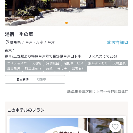
湯宿 季の庭
施設詳細
群馬県
草津・万座
草津
東京：
電車/上野駅より特急草津号で長野原草津口下車、 ＪＲバスにて25分
エステ＆スパ
大浴場
貸切風呂
宅配サービス
無料WiFiあり
天然温泉
露天風呂
駐車場有り
旅館
サウナ
送迎有り
収集中
日本旅行
基準JR乗車区間：
上野
～
長野原草津口