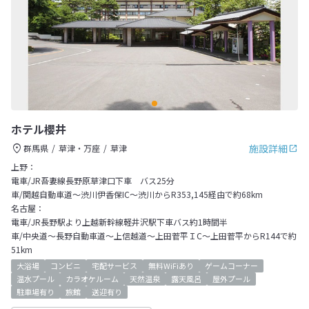
ホテル櫻井
施設詳細
群馬県
草津・万座
草津
上野：
電車/JR吾妻線長野原草津口下車 バス25分
車/関越自動車道～渋川伊香保IC～渋川からR353,145経由で約68km
名古屋：
電車/JR長野駅より上越新幹線軽井沢駅下車バス約1時間半
車/中央道～長野自動車道～上信越道～上田菅平ＩC～上田菅平からR144で約
51km
大浴場
コンビニ
宅配サービス
無料WiFiあり
ゲームコーナー
温水プール
カラオケルーム
天然温泉
露天風呂
屋外プール
駐車場有り
旅館
送迎有り