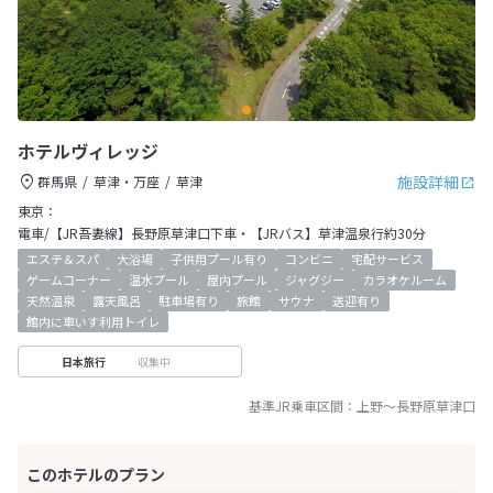
ホテルヴィレッジ
施設詳細
群馬県
草津・万座
草津
東京：
電車/【JR吾妻線】長野原草津口下車・【JRバス】草津温泉行約30分
エステ＆スパ
大浴場
子供用プール有り
コンビニ
宅配サービス
ゲームコーナー
温水プール
屋内プール
ジャグジー
カラオケルーム
天然温泉
露天風呂
駐車場有り
旅館
サウナ
送迎有り
館内に車いす利用トイレ
収集中
日本旅行
基準JR乗車区間：
上野
～
長野原草津口