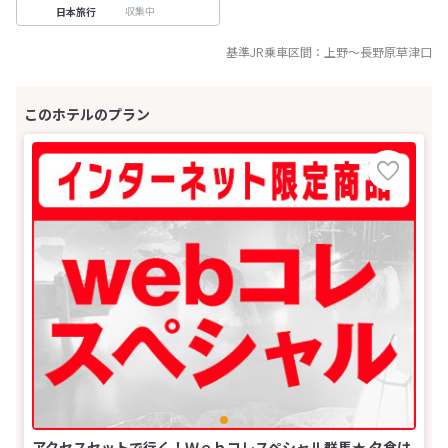
収集中
日本旅行
基準JR乗車区間：
上野
～
長野原草津口
アクセスセットで行く！Ｗｅｂコレスペシャル群馬★ 夕食は