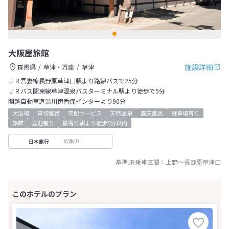
大阪屋旅館
施設詳細
群馬県
草津・万座
草津
ＪＲ吾妻線長野原草津口駅より路線バスで25分
ＪＲバス関東線草津温泉バスターミナル駅より徒歩で5分
関越自動車道渋川伊香保インターより90分
大浴場
貸切風呂
宅配サービス
天然温泉
露天風呂
駐車場有り
旅館
送迎有り
最寄り駅より徒歩5分以内
収集中
日本旅行
基準JR乗車区間：
上野
～
長野原草津口