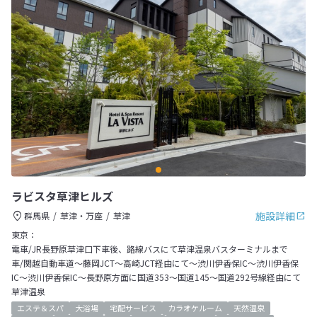
ラビスタ草津ヒルズ
施設詳細
群馬県
草津・万座
草津
東京：
電車/JR長野原草津口下車後、路線バスにて草津温泉バスターミナルまで
車/関越自動車道～藤岡JCT～高崎JCT経由にて～渋川伊香保IC～渋川伊香保
IC～渋川伊香保IC～長野原方面に国道353～国道145～国道292号線経由にて
草津温泉
エステ＆スパ
大浴場
宅配サービス
カラオケルーム
天然温泉