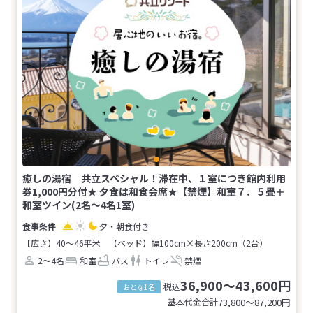
癒しの湯宿 共立スペシャル！滞在中、１室につき館内利用
券1,000円分付★ 夕食は和食会席★【禁煙】和室７．５畳＋
和室ツイン(2名～4名1室)
夕・朝食付き
【広さ】40～46平米
【ベッド】幅100cm×長さ200cm（2台）
2～4名
和室
バス
トイレ
禁煙
36,900～43,600円
税込
おとな1名
基本代金合計
73,800〜87,200
円