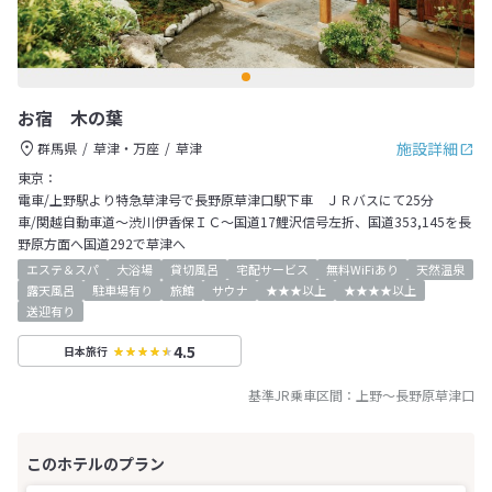
お宿 木の葉
施設詳細
群馬県
草津・万座
草津
東京：
電車/上野駅より特急草津号で長野原草津口駅下車 ＪＲバスにて25分
車/関越自動車道～渋川伊香保ＩＣ～国道17鯉沢信号左折、国道353,145を長
野原方面へ国道292で草津へ
エステ＆スパ
大浴場
貸切風呂
宅配サービス
無料WiFiあり
天然温泉
露天風呂
駐車場有り
旅館
サウナ
★★★以上
★★★★以上
送迎有り
4.5
日本旅行
基準JR乗車区間：
上野
～
長野原草津口