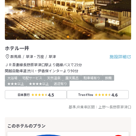
ホテル一井
施設詳細
群馬県
草津・万座
草津
ＪＲ吾妻線長野原草津口駅より路線バスで25分
関越自動車道渋川・伊香保インターより90分
大浴場
宅配サービス
天然温泉
露天風呂
駐車場有り
旅館
★★★以上
★★★★以上
送迎有り
4.5
4.6
日本旅行
TrustYou
基準JR乗車区間：
上野
～
長野原草津口