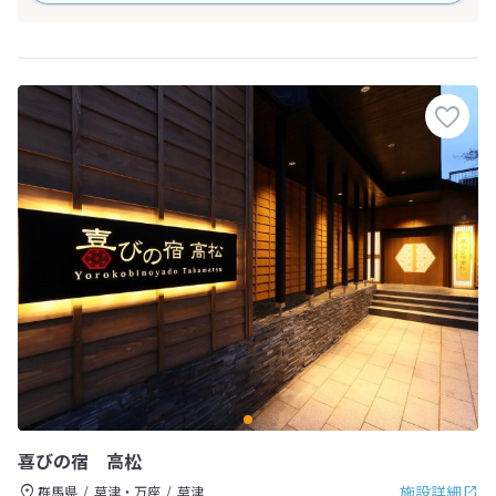
喜びの宿 高松
施設詳細
群馬県
草津・万座
草津