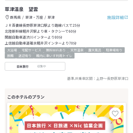
草津温泉 望雲
施設詳細
群馬県
草津・万座
草津
ＪＲ吾妻線長野原草津口駅より路線バスで25分
北陸新幹線軽井沢駅より車・タクシーで60分
関越自動車道渋川インターより80分
上信越自動車道碓氷軽井沢インターより70分
大浴場
宅配サービス
無料WiFiあり
天然温泉
露天風呂
駐車場有り
旅館
送迎有り
館内に車いす利用トイレ
収集中
日本旅行
基準JR乗車区間：
上野
～
長野原草津口