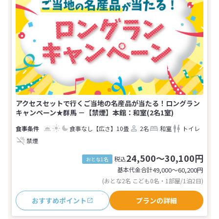
アクセスセットで行くご当地の名産品が当たる！ロングラン
キャンペーン★群馬 －【禁煙】本館：和室(2名1室)
食事なし
【広さ】10畳
2名
和室
トイレ
禁煙
24,500～30,100円
税込
おとな1名
基本代金合計
49,000〜60,200
円
(おとな2名 こども0名・1部屋/1泊2日)
おすすめポイント
プランの詳細