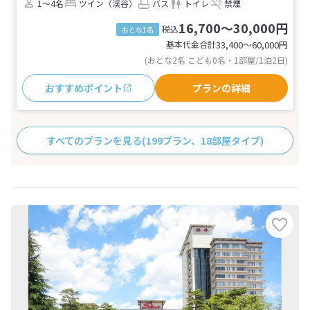
1～4名
ツイン（渓谷）
バス
トイレ
禁煙
16,700～30,000円
税込
おとな1名
基本代金合計
33,400〜60,000
円
(おとな2名 こども0名・1部屋/1泊2日)
おすすめポイント
プランの詳細
すべてのプランを見る
(199プラン、18部屋タイプ)