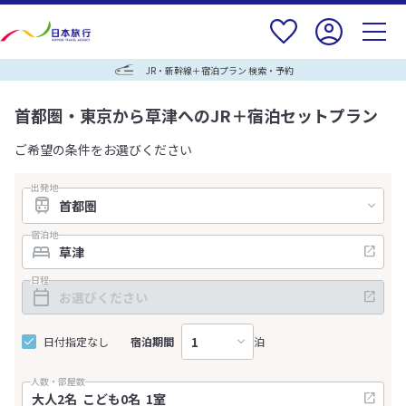
JR・新幹線＋宿泊プラン 検索・予約
首都圏・東京から草津へのJR＋宿泊セットプラン
ご希望の条件をお選びください
出発地
宿泊地
日程
日付指定なし
宿泊期間
泊
人数・部屋数