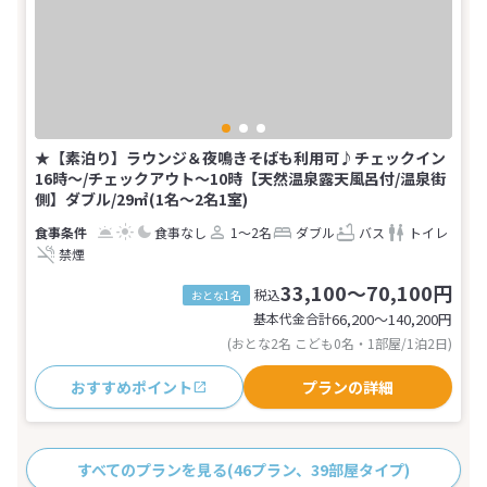
★【素泊り】ラウンジ＆夜鳴きそばも利用可♪チェックイン
16時～/チェックアウト～10時【天然温泉露天風呂付/温泉街
側】ダブル/29㎡(1名～2名1室)
食事なし
1～2名
ダブル
バス
トイレ
禁煙
33,100～70,100円
税込
おとな1名
基本代金合計
66,200〜140,200
円
(おとな2名 こども0名・1部屋/1泊2日)
おすすめポイント
プランの詳細
すべてのプランを見る
(46プラン、39部屋タイプ)