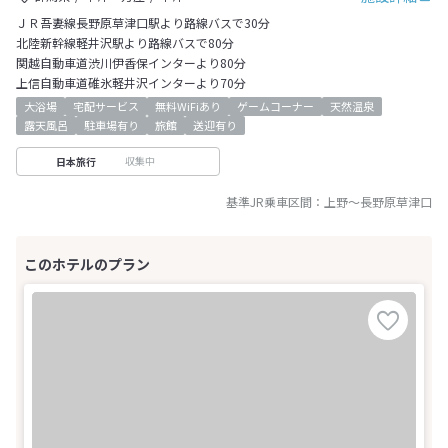
ＪＲ吾妻線長野原草津口駅より路線バスで30分
北陸新幹線軽井沢駅より路線バスで80分
関越自動車道渋川伊香保インターより80分
上信自動車道碓氷軽井沢インターより70分
大浴場
宅配サービス
無料WiFiあり
ゲームコーナー
天然温泉
露天風呂
駐車場有り
旅館
送迎有り
収集中
日本旅行
基準JR乗車区間：
上野
～
長野原草津口