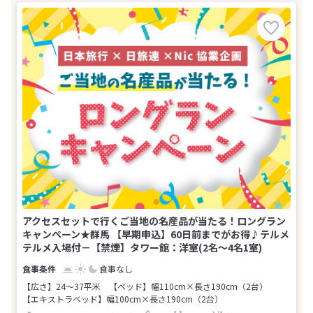
アクセスセットで行くご当地の名産品が当たる！ロングラン
キャンペーン★群馬 【早期申込】60日前までがお得♪テルメ
テルメ入場付－【禁煙】タワー館：洋室(2名～4名1室)
食事なし
【広さ】24～37平米
【ベッド】幅110cm×長さ190cm（2台）
【エキストラベッド】幅100cm×長さ190cm（2台）