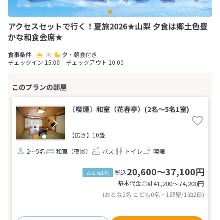
アクセスセットで行く！夏旅2026★山梨 夕食は郷土色豊
かな和食会席★
夕・朝食付き
チェックイン 15:00 チェックアウト 10:00
〔喫煙〕和室（花春亭）(2名～5名1室)
【広さ】10畳
2～5名
和室（夜景）
バス
トイレ
喫煙
20,600～37,100円
税込
おとな1名
基本代金合計
41,200〜74,200
円
(おとな2名 こども0名・1部屋/1泊2日)