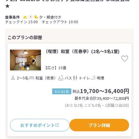
★
夕・朝食付き
チェックイン 15:00 チェックアウト 10:00
〔喫煙〕和室（花春亭）(2名～5名1室)
【広さ】10畳
2～5名
和室（夜景）
バス
トイレ
喫煙
19,700～36,400円
税込
おとな1名
基本代金合計
39,400〜72,800
円
(おとな2名 こども0名・1部屋/1泊2日)
おすすめポイント
プラン詳細