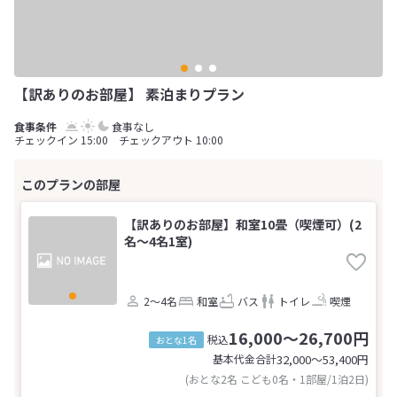
【訳ありのお部屋】 素泊まりプラン
食事なし
チェックイン 15:00 チェックアウト 10:00
【訳ありのお部屋】和室10畳（喫煙可）(2
名～4名1室)
2～4名
和室
バス
トイレ
喫煙
16,000～26,700円
税込
おとな1名
基本代金合計
32,000〜53,400
円
(おとな2名 こども0名・1部屋/1泊2日)