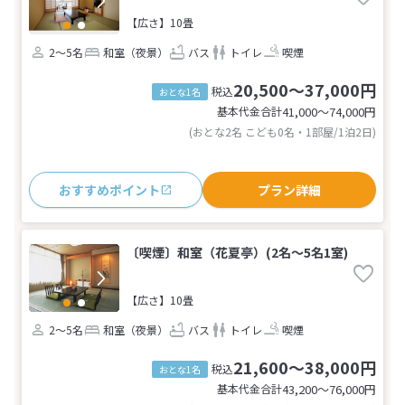
【広さ】10畳
2～5名
和室（夜景）
バス
トイレ
喫煙
20,500～37,000円
税込
おとな1名
基本代金合計
41,000〜74,000
円
(おとな2名 こども0名・1部屋/1泊2日)
おすすめポイント
プラン詳細
〔喫煙〕和室（花夏亭）(2名～5名1室)
【広さ】10畳
2～5名
和室（夜景）
バス
トイレ
喫煙
21,600～38,000円
税込
おとな1名
基本代金合計
43,200〜76,000
円