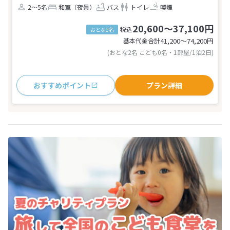
2～5名
和室（夜景）
バス
トイレ
喫煙
20,600～37,100円
税込
おとな1名
基本代金合計
41,200〜74,200
円
(おとな2名 こども0名・1部屋/1泊2日)
おすすめポイント
プラン詳細