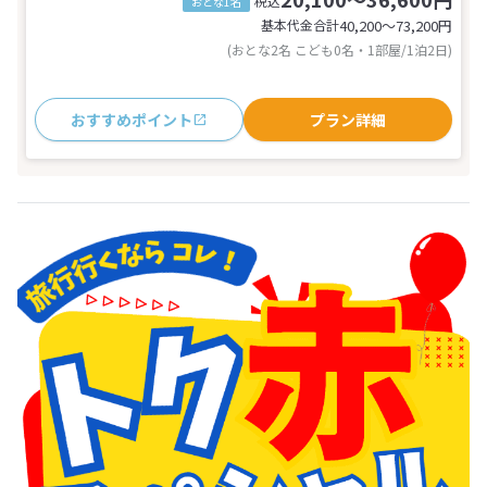
税込
おとな1名
基本代金合計
40,200〜73,200
円
(おとな2名 こども0名・1部屋/1泊2日)
おすすめポイント
プラン詳細