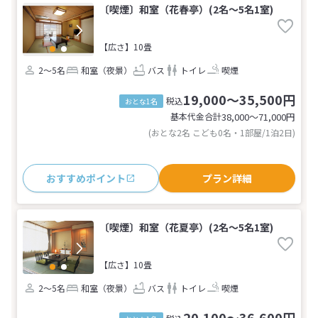
〔喫煙〕和室（花春亭）(2名～5名1室)
【広さ】10畳
2～5名
和室（夜景）
バス
トイレ
喫煙
19,000～35,500円
税込
おとな1名
基本代金合計
38,000〜71,000
円
(おとな2名 こども0名・1部屋/1泊2日)
おすすめポイント
プラン詳細
〔喫煙〕和室（花夏亭）(2名～5名1室)
【広さ】10畳
2～5名
和室（夜景）
バス
トイレ
喫煙
20,100～36,600円