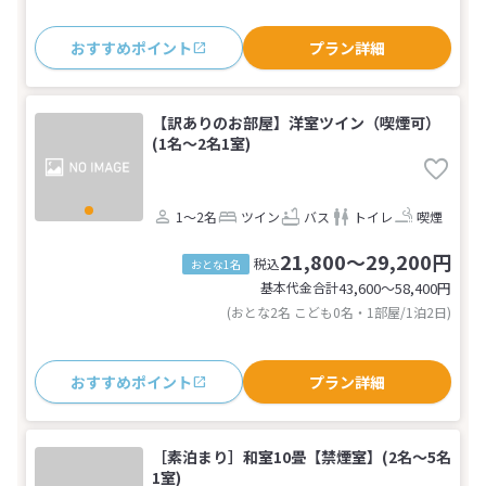
おすすめポイント
プラン詳細
【訳ありのお部屋】洋室ツイン（喫煙可）
(1名～2名1室)
1～2名
ツイン
バス
トイレ
喫煙
21,800～29,200円
税込
おとな1名
基本代金合計
43,600〜58,400
円
(おとな2名 こども0名・1部屋/1泊2日)
おすすめポイント
プラン詳細
［素泊まり］和室10畳【禁煙室】(2名～5名
1室)