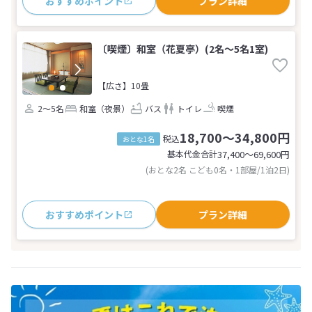
おすすめポイント
プラン詳細
〔喫煙〕和室（花夏亭）(2名～5名1室)
【広さ】10畳
2～5名
和室（夜景）
バス
トイレ
喫煙
18,700～34,800円
税込
おとな1名
基本代金合計
37,400〜69,600
円
(おとな2名 こども0名・1部屋/1泊2日)
おすすめポイント
プラン詳細