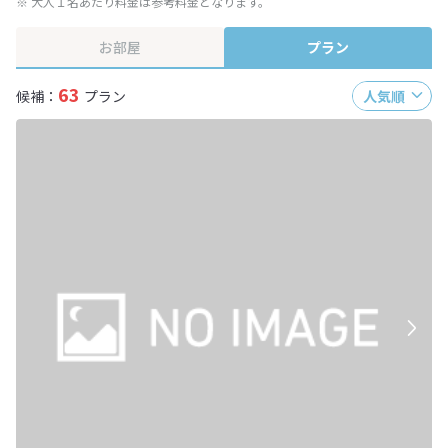
※ 大人１名あたり料金は参考料金となります。
お部屋
プラン
63
候補：
プラン
人気順