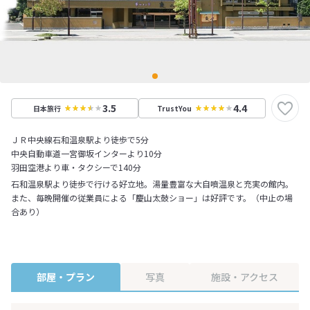
3.5
4.4
日本旅行
TrustYou
ＪＲ中央線石和温泉駅より徒歩で5分
中央自動車道一宮御坂インターより10分
羽田空港より車・タクシーで140分
石和温泉駅より徒歩で行ける好立地。湯量豊富な大自噴温泉と充実の館内。
また、毎晩開催の従業員による「慶山太鼓ショー」は好評です。（中止の場
合あり）
部屋・プラン
写真
施設・アクセス