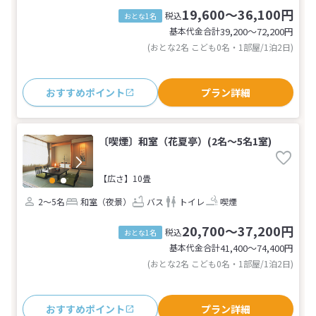
19,600～36,100円
税込
おとな1名
基本代金合計
39,200〜72,200
円
(おとな2名 こども0名・1部屋/1泊2日)
おすすめポイント
プラン詳細
〔喫煙〕和室（花夏亭）(2名～5名1室)
【広さ】10畳
2～5名
和室（夜景）
バス
トイレ
喫煙
20,700～37,200円
税込
おとな1名
基本代金合計
41,400〜74,400
円
(おとな2名 こども0名・1部屋/1泊2日)
おすすめポイント
プラン詳細