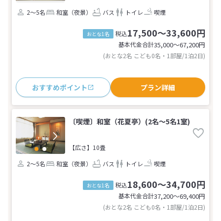
2～5名
和室（夜景）
バス
トイレ
喫煙
17,500～33,600円
税込
おとな1名
基本代金合計
35,000〜67,200
円
(おとな2名 こども0名・1部屋/1泊2日)
おすすめポイント
プラン詳細
〔喫煙〕和室（花夏亭）(2名～5名1室)
【広さ】10畳
2～5名
和室（夜景）
バス
トイレ
喫煙
18,600～34,700円
税込
おとな1名
基本代金合計
37,200〜69,400
円
(おとな2名 こども0名・1部屋/1泊2日)