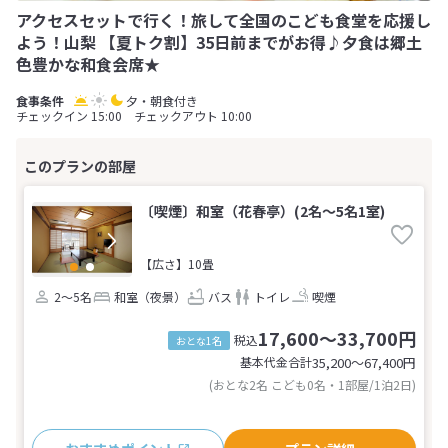
アクセスセットで行く！旅して全国のこども食堂を応援し
よう！山梨 【夏トク割】35日前までがお得♪夕食は郷土
色豊かな和食会席★
夕・朝食付き
チェックイン 15:00 チェックアウト 10:00
〔喫煙〕和室（花春亭）(2名～5名1室)
【広さ】10畳
2～5名
和室（夜景）
バス
トイレ
喫煙
17,600～33,700円
税込
おとな1名
基本代金合計
35,200〜67,400
円
(おとな2名 こども0名・1部屋/1泊2日)