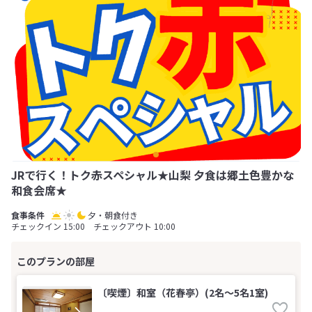
JRで行く！トク赤スペシャル★山梨 夕食は郷土色豊かな
和食会席★
夕・朝食付き
チェックイン 15:00 チェックアウト 10:00
〔喫煙〕和室（花春亭）(2名～5名1室)