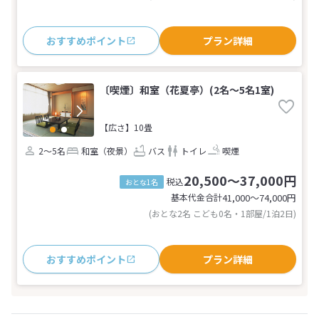
おすすめポイント
プラン詳細
〔喫煙〕和室（花夏亭）(2名～5名1室)
【広さ】10畳
2～5名
和室（夜景）
バス
トイレ
喫煙
20,500～37,000円
税込
おとな1名
基本代金合計
41,000〜74,000
円
(おとな2名 こども0名・1部屋/1泊2日)
おすすめポイント
プラン詳細