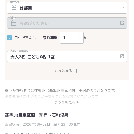
出発地
日程
日付指定なし
宿泊期間
泊
人数・部屋数
もっと見る
※ 下記旅行代金は往復JR（基準JR乗車区間）＋宿泊代金となります。
消費税増税に伴い代金が一部変更となる場合がございます。
※ 表示されている旅行代金・プラン内容は一定時間ごとに更新されます。最
つづきを見る
終確認画面でご確認ください。
基準JR乗車区間
新宿～石和温泉
空室状況：2026年08月07日（金）23：30現在