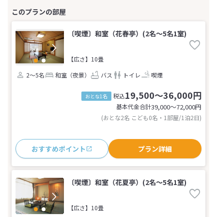
〔喫煙〕和室（花春亭）(2名～5名1室)
【広さ】10畳
2～5名
和室（夜景）
バス
トイレ
喫煙
19,500～36,000円
税込
おとな1名
基本代金合計
39,000〜72,000
円
(おとな2名 こども0名・1部屋/1泊2日)
おすすめポイント
プラン詳細
〔喫煙〕和室（花夏亭）(2名～5名1室)
【広さ】10畳