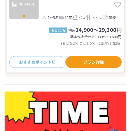
2～5名
和室
バス
トイレ
禁煙
24,900～29,300円
税込
おとな1名
基本代金合計
49,800〜58,600
円
(おとな2名 こども0名・1部屋/1泊2日)
おすすめポイント
プラン詳細