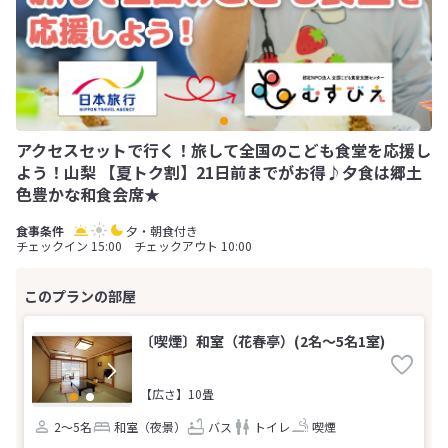
アクセスセットで行く！旅して全国のこども食堂を応援し
よう！山梨 【夏トク割】21日前までがお得♪夕食は郷土
色豊かな和食会席★
夕・朝食付き
チェックイン 15:00 チェックアウト 10:00
〔喫煙〕和室（花春亭）(2名～5名1室)
【広さ】10畳
2～5名
和室（夜景）
バス
トイレ
喫煙