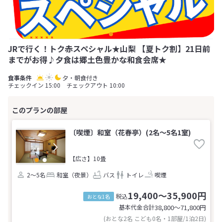
JRで行く！トク赤スペシャル★山梨 【夏トク割】21日前
までがお得♪夕食は郷土色豊かな和食会席★
夕・朝食付き
チェックイン 15:00 チェックアウト 10:00
〔喫煙〕和室（花春亭）(2名～5名1室)
【広さ】10畳
2～5名
和室（夜景）
バス
トイレ
喫煙
19,400～35,900円
税込
おとな1名
基本代金合計
38,800〜71,800
円
(おとな2名 こども0名・1部屋/1泊2日)