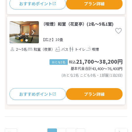
おすすめポイント
プラン詳細
〔喫煙〕和室（花夏亭）(2名～5名1室)
【広さ】10畳
2～5名
和室（夜景）
バス
トイレ
喫煙
21,700～38,200円
税込
おとな1名
基本代金合計
43,400〜76,400
円
(おとな2名 こども0名・1部屋/1泊2日)
おすすめポイント
プラン詳細