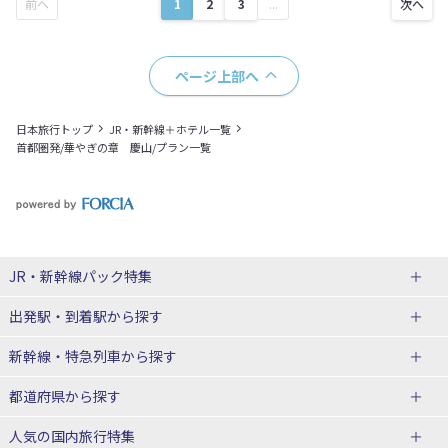
1
2
3
...
ページ上部へ
日本旅行トップ
JR・新幹線＋ホテル一覧
首都圏発/華やぎの章 慶山/プラン一覧
JR・新幹線パック
特集
出発駅・到着駅
から探す
JR・新幹線＋ホテルパック
日帰り JR・新幹線 パック
新幹線・特急列車
から探す
出張パック
秋田⇔東京 新幹線パック
山形⇔東京 新幹線パック
都道府県から探す
仙台→東京 新幹線パック
新潟→東京 新幹線パック
北海道新幹線 旅行
東北新幹線 旅行
人気の国内旅行特集
富山⇔東京 新幹線パック
東京→青森 新幹線パック
山形新幹線 旅行
秋田新幹線 旅行