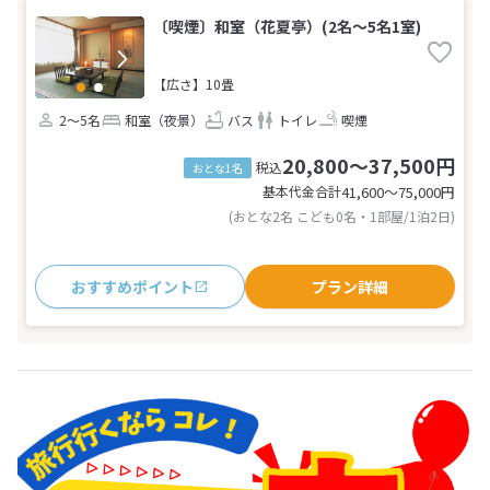
〔喫煙〕和室（花夏亭）(2名～5名1室)
【広さ】10畳
2～5名
和室（夜景）
バス
トイレ
喫煙
20,800～37,500円
税込
おとな1名
基本代金合計
41,600〜75,000
円
(おとな2名 こども0名・1部屋/1泊2日)
おすすめポイント
プラン詳細