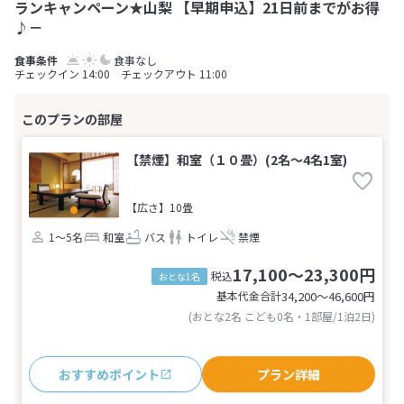
ランキャンペーン★山梨 【早期申込】21日前までがお得
♪－
食事なし
チェックイン 14:00 チェックアウト 11:00
【禁煙】和室（１０畳）(2名～4名1室)
【広さ】10畳
1～5名
和室
バス
トイレ
禁煙
17,100～23,300円
税込
おとな1名
基本代金合計
34,200〜46,600
円
(おとな2名 こども0名・1部屋/1泊2日)
おすすめポイント
プラン詳細