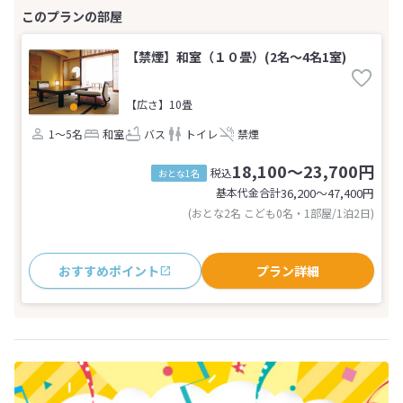
【禁煙】和室（１０畳）(2名～4名1室)
【広さ】10畳
1～5名
和室
バス
トイレ
禁煙
18,100～23,700円
税込
おとな1名
基本代金合計
36,200〜47,400
円
(おとな2名 こども0名・1部屋/1泊2日)
おすすめポイント
プラン詳細