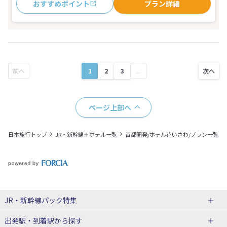
おすすめポイント
プラン詳細
1
2
3
...
ページ上部へ
日本旅行トップ
JR・新幹線＋ホテル一覧
首都圏発/ホテル花いさわ/プラン一覧
JR・新幹線パック
特集
出発駅・到着駅
から探す
JR・新幹線＋ホテルパック
日帰り JR・新幹線 パック