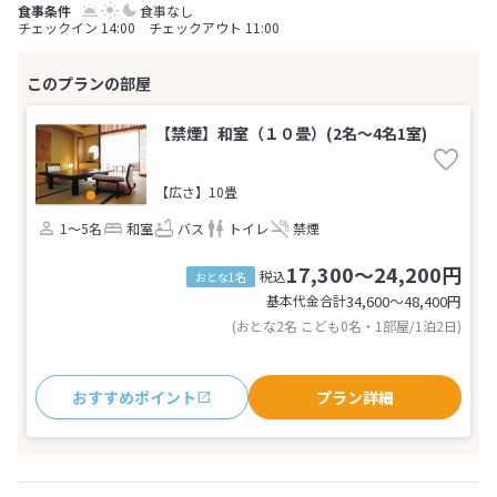
食事なし
チェックイン 14:00 チェックアウト 11:00
【禁煙】和室（１０畳）(2名～4名1室)
【広さ】10畳
1～5名
和室
バス
トイレ
禁煙
17,300～24,200円
税込
おとな1名
基本代金合計
34,600〜48,400
円
(おとな2名 こども0名・1部屋/1泊2日)
おすすめポイント
プラン詳細