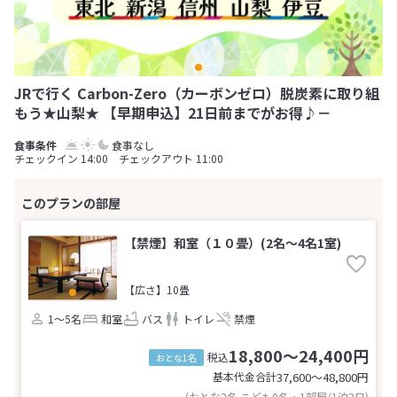
JRで行く Carbon-Zero（カーボンゼロ）脱炭素に取り組
もう★山梨★ 【早期申込】21日前までがお得♪－
食事なし
チェックイン 14:00 チェックアウト 11:00
【禁煙】和室（１０畳）(2名～4名1室)
【広さ】10畳
1～5名
和室
バス
トイレ
禁煙
18,800～24,400円
税込
おとな1名
基本代金合計
37,600〜48,800
円
(おとな2名 こども0名・1部屋/1泊2日)