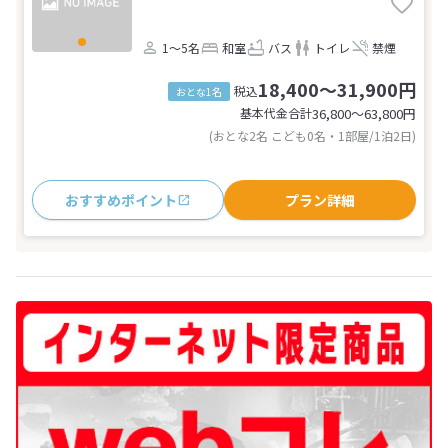
1～5名
和室
バス
トイレ
禁煙
18,400～31,900円
税込
おとな1名
基本代金合計
36,800〜63,800
円
(おとな2名 こども0名・1部屋/1泊2日)
おすすめポイント
プラン詳細