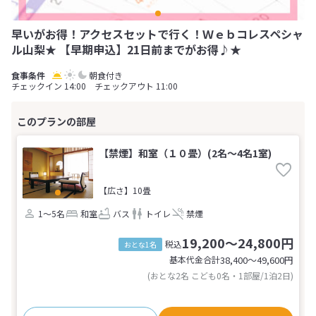
早いがお得！アクセスセットで行く！Ｗｅｂコレスペシャ
ル山梨★ 【早期申込】21日前までがお得♪★
朝食付き
チェックイン 14:00 チェックアウト 11:00
【禁煙】和室（１０畳）(2名～4名1室)
【広さ】10畳
1～5名
和室
バス
トイレ
禁煙
19,200～24,800円
税込
おとな1名
基本代金合計
38,400〜49,600
円
(おとな2名 こども0名・1部屋/1泊2日)