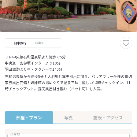
収集中
日本旅行
ＪＲ中央線石和温泉駅より徒歩で5分
中央道一宮御坂インターより10分
羽田空港より車・タクシーで140分
石和温泉駅から徒歩5分！大浴場と露天風呂に加え、バリアフリー仕様の貸切
家族風呂完備！姉妹館の湯めぐりで温泉三昧！嬉しい14時チェックイン、11
時チェックアウト。露天風呂付き離れ（ペット可）も人気。
部屋・プラン
写真
施設・アクセス
出発地