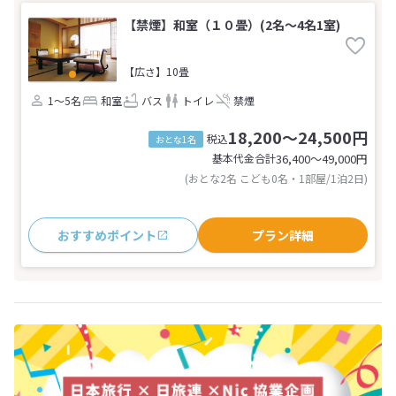
【禁煙】和室（１０畳）(2名～4名1室)
【広さ】10畳
1～5名
和室
バス
トイレ
禁煙
18,200～24,500円
税込
おとな1名
基本代金合計
36,400〜49,000
円
(おとな2名 こども0名・1部屋/1泊2日)
おすすめポイント
プラン詳細