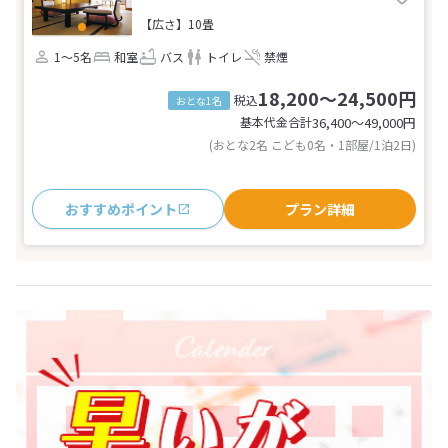
【広さ】10畳
1～5名
和室
バス
トイレ
禁煙
18,200～24,500円
税込
おとな1名
基本代金合計
36,400〜49,000
円
(おとな2名 こども0名・1部屋/1泊2日)
おすすめポイント
プラン詳細