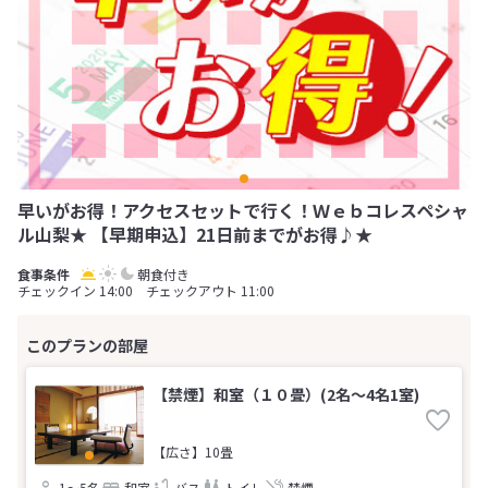
早いがお得！アクセスセットで行く！Ｗｅｂコレスペシャ
ル山梨★ 【早期申込】21日前までがお得♪★
朝食付き
チェックイン 14:00 チェックアウト 11:00
【禁煙】和室（１０畳）(2名～4名1室)
【広さ】10畳
1～5名
和室
バス
トイレ
禁煙