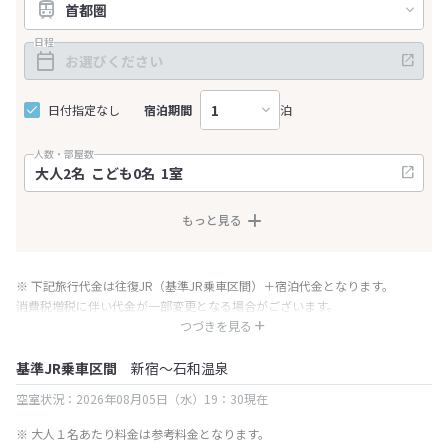
日程
日付指定なし
宿泊期間
泊
人数・部屋数
もっと見る
※ 下記旅行代金は往復JR（基準JR乗車区間）＋宿泊代金となります。
消費税増税に伴い代金が一部変更となる場合がございます。
※ 表示されている旅行代金・プラン内容は一定時間ごとに更新されます。最
つづきを見る
終確認画面でご確認ください。
基準JR乗車区間
新宿～石和温泉
空室状況：2026年08月05日（水）19：30現在
※ 大人１名あたり料金は参考料金となります。