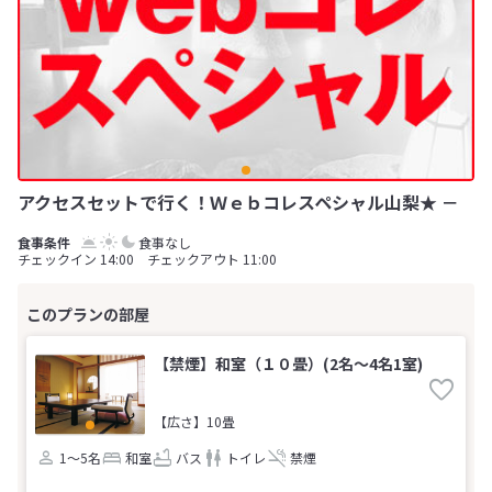
アクセスセットで行く！Ｗｅｂコレスペシャル山梨★ －
食事なし
チェックイン 14:00 チェックアウト 11:00
【禁煙】和室（１０畳）(2名～4名1室)
【広さ】10畳
1～5名
和室
バス
トイレ
禁煙