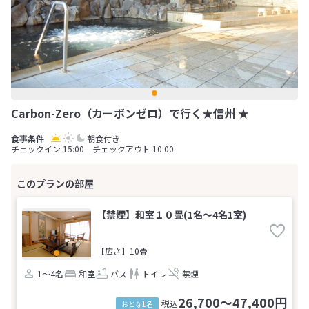
Carbon-Zero（カーボンゼロ）で行く★信州 ★
朝食付き
チェックイン 15:00 チェックアウト 10:00
【禁煙】和室１０畳(1名～4名1室)
【広さ】10畳
1～4名
和室
バス
トイレ
禁煙
26,700～47,400円
税込
おとな1名