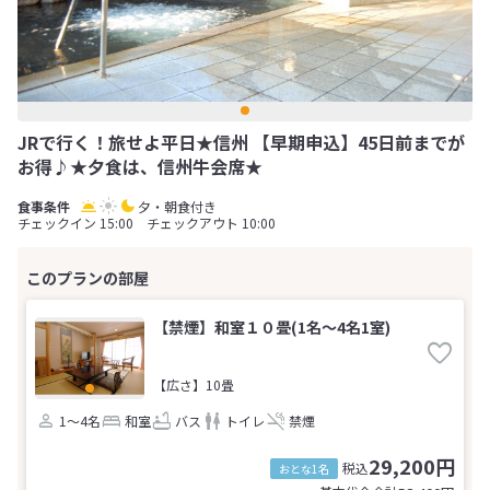
JRで行く！旅せよ平日★信州 【早期申込】45日前までが
お得♪★夕食は、信州牛会席★
夕・朝食付き
チェックイン 15:00 チェックアウト 10:00
【禁煙】和室１０畳(1名～4名1室)
【広さ】10畳
1～4名
和室
バス
トイレ
禁煙
29,200円
税込
おとな1名