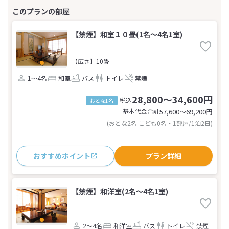
【禁煙】和室１０畳(1名～4名1室)
【広さ】10畳
1～4名
和室
バス
トイレ
禁煙
28,800～34,600円
税込
おとな1名
基本代金合計
57,600〜69,200
円
(おとな2名 こども0名・1部屋/1泊2日)
おすすめポイント
プラン詳細
【禁煙】和洋室(2名～4名1室)
2～4名
和洋室
バス
トイレ
禁煙