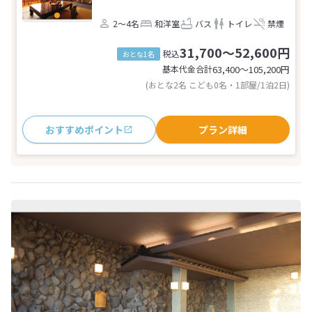
2～4名
和洋室
バス
トイレ
禁煙
31,700～52,600円
税込
おとな1名
基本代金合計
63,400〜105,200
円
(おとな2名 こども0名・1部屋/1泊2日)
おすすめポイント
プラン詳細