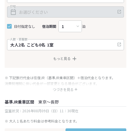
日程
日付指定なし
宿泊期間
泊
人数・部屋数
もっと見る
※ 下記旅行代金は往復JR（基準JR乗車区間）＋宿泊代金となります。
消費税増税に伴い代金が一部変更となる場合がございます。
※ 表示されている旅行代金・プラン内容は一定時間ごとに更新されます。最
つづきを見る
終確認画面でご確認ください。
基準JR乗車区間
東京～長野
空室状況：2026年08月09日（日）11：30現在
※ 大人１名あたり料金は参考料金となります。