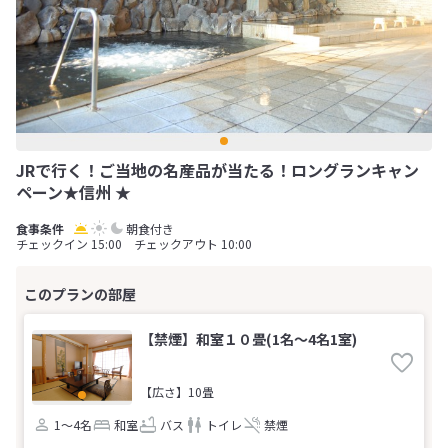
JRで行く！ご当地の名産品が当たる！ロングランキャン
ペーン★信州 ★
朝食付き
チェックイン 15:00 チェックアウト 10:00
【禁煙】和室１０畳(1名～4名1室)
【広さ】10畳
1～4名
和室
バス
トイレ
禁煙