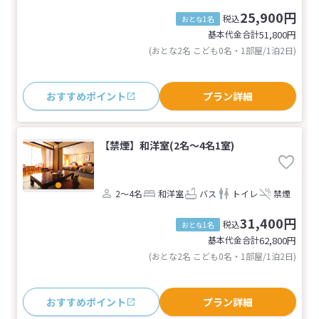
25,900円
税込
おとな1名
基本代金合計
51,800
円
(おとな2名 こども0名・1部屋/1泊2日)
おすすめポイント
プラン詳細
【禁煙】和洋室(2名～4名1室)
2～4名
和洋室
バス
トイレ
禁煙
31,400円
税込
おとな1名
基本代金合計
62,800
円
(おとな2名 こども0名・1部屋/1泊2日)
おすすめポイント
プラン詳細