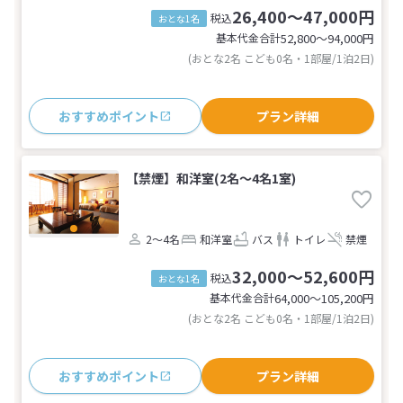
26,400～47,000円
税込
おとな1名
基本代金合計
52,800〜94,000
円
(おとな2名 こども0名・1部屋/1泊2日)
おすすめポイント
プラン詳細
【禁煙】和洋室(2名～4名1室)
2～4名
和洋室
バス
トイレ
禁煙
32,000～52,600円
税込
おとな1名
基本代金合計
64,000〜105,200
円
(おとな2名 こども0名・1部屋/1泊2日)
おすすめポイント
プラン詳細