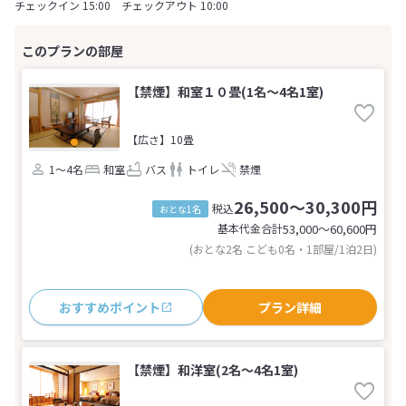
チェックイン 15:00 チェックアウト 10:00
【禁煙】和室１０畳(1名～4名1室)
【広さ】10畳
1～4名
和室
バス
トイレ
禁煙
26,500～30,300円
税込
おとな1名
基本代金合計
53,000〜60,600
円
(おとな2名 こども0名・1部屋/1泊2日)
おすすめポイント
プラン詳細
【禁煙】和洋室(2名～4名1室)