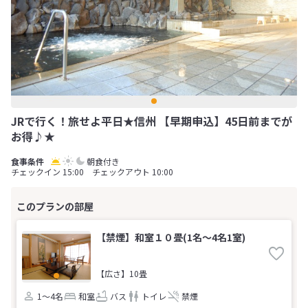
JRで行く！旅せよ平日★信州 【早期申込】45日前までが
お得♪★
朝食付き
チェックイン 15:00 チェックアウト 10:00
【禁煙】和室１０畳(1名～4名1室)
【広さ】10畳
1～4名
和室
バス
トイレ
禁煙