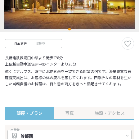
収集中
日本旅行
長野電鉄線湯田中駅より徒歩で8分
上信越自動車道信州中野インターより20分
遠くにアルプス、眼下に北信五岳を一望できる眺望の宿です。湯量豊富な石
庭露天風呂は、お客様の体の疲れを癒してくれます。四季折々の素材を生か
した当館自慢のお料理は、目と舌の両方をきっと満足させてくれます。
部屋・プラン
写真
施設・アクセス
出発地