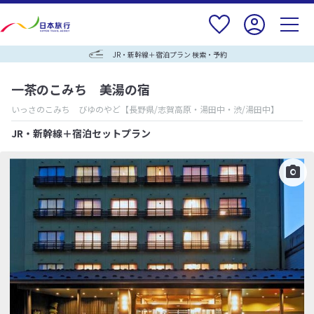
JR・新幹線＋宿泊プラン 検索・予約
一茶のこみち 美湯の宿
いっさのこみち びゆのやど
【長野県/志賀高原・湯田中・渋/湯田中】
JR・新幹線＋宿泊セットプラン