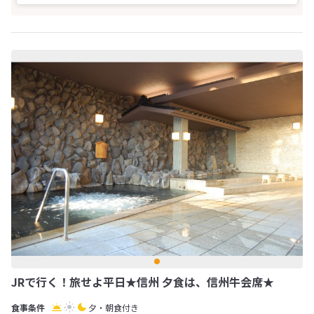
JRで行く！旅せよ平日★信州 夕食は、信州牛会席★
夕・朝食付き