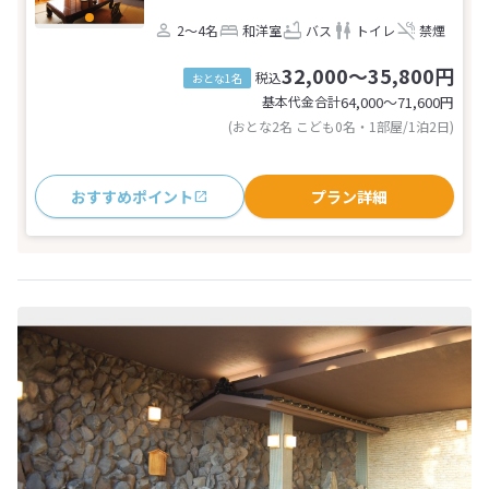
2～4名
和洋室
バス
トイレ
禁煙
32,000～35,800円
税込
おとな1名
基本代金合計
64,000〜71,600
円
(おとな2名 こども0名・1部屋/1泊2日)
おすすめポイント
プラン詳細