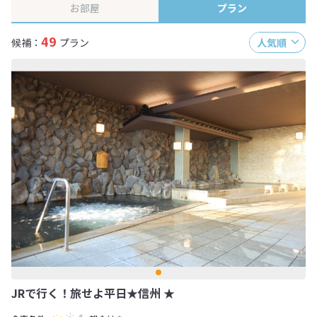
お部屋
プラン
49
候補：
プラン
人気順
JRで行く！旅せよ平日★信州 ★