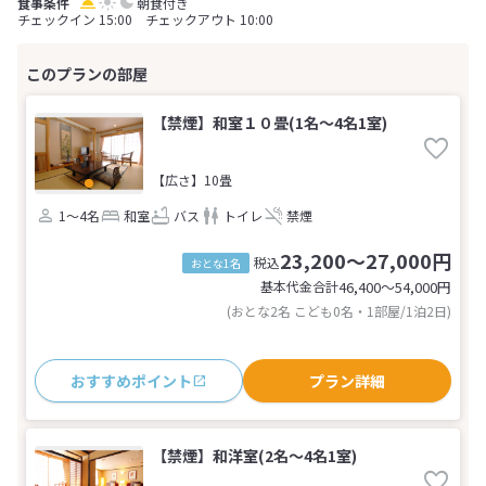
朝食付き
チェックイン 15:00 チェックアウト 10:00
【禁煙】和室１０畳(1名～4名1室)
【広さ】10畳
1～4名
和室
バス
トイレ
禁煙
23,200～27,000円
税込
おとな1名
基本代金合計
46,400〜54,000
円
(おとな2名 こども0名・1部屋/1泊2日)
おすすめポイント
プラン詳細
【禁煙】和洋室(2名～4名1室)