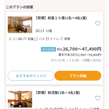
【禁煙】和室１０畳(1名～4名1室)
【広さ】10畳
1～4名
和室
バス
トイレ
禁煙
26,700～47,400円
税込
おとな1名
基本代金合計
53,400〜94,800
円
(おとな2名 こども0名・1部屋/1泊2日)
おすすめポイント
プラン詳細
【禁煙】和洋室(2名～4名1室)
2～4名
和洋室
バス
トイレ
禁煙