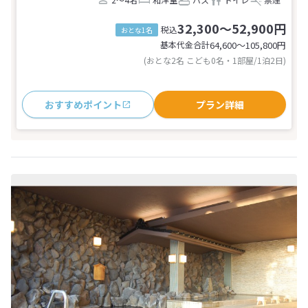
32,300～52,900円
税込
おとな1名
基本代金合計
64,600〜105,800
円
(おとな2名 こども0名・1部屋/1泊2日)
おすすめポイント
プラン詳細