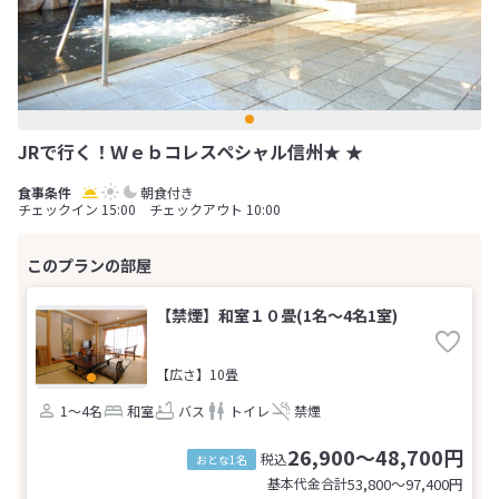
JRで行く！Ｗｅｂコレスペシャル信州★ ★
朝食付き
チェックイン 15:00 チェックアウト 10:00
【禁煙】和室１０畳(1名～4名1室)
【広さ】10畳
1～4名
和室
バス
トイレ
禁煙
26,900～48,700円
税込
おとな1名
基本代金合計
53,800〜97,400
円