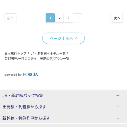
1
2
3
...
ページ上部へ
日本旅行トップ
JR・新幹線＋ホテル一覧
首都圏発/一茶のこみち 美湯の宿/プラン一覧
JR・新幹線パック
特集
出発駅・到着駅
から探す
JR・新幹線＋ホテルパック
日帰り JR・新幹線 パック
新幹線・特急列車
から探す
出張パック
秋田⇔東京 新幹線パック
山形⇔東京 新幹線パック