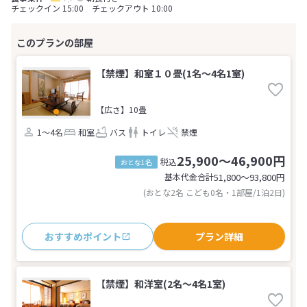
チェックイン 15:00 チェックアウト 10:00
【禁煙】和室１０畳(1名～4名1室)
【広さ】10畳
1～4名
和室
バス
トイレ
禁煙
25,900～46,900円
税込
おとな1名
基本代金合計
51,800〜93,800
円
(おとな2名 こども0名・1部屋/1泊2日)
おすすめポイント
プラン詳細
【禁煙】和洋室(2名～4名1室)