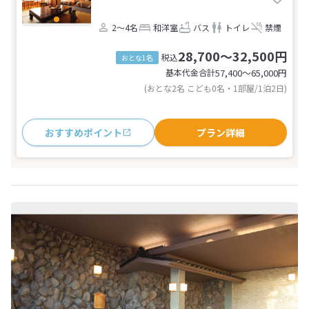
2～4名
和洋室
バス
トイレ
禁煙
28,700～32,500円
税込
おとな1名
基本代金合計
57,400〜65,000
円
(おとな2名 こども0名・1部屋/1泊2日)
おすすめポイント
プラン詳細