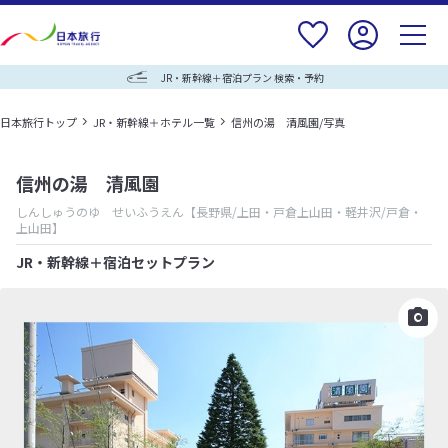
JR・新幹線＋宿泊プラン 検索・予約
日本旅行トップ
JR・新幹線＋ホテル一覧
信州の湯 清風園/写真
信州の湯 清風園
しんしゅうのゆ せいふうえん
【長野県/上田・戸倉上山田・軽井沢/戸倉・
上山田】
JR・新幹線＋宿泊セットプラン