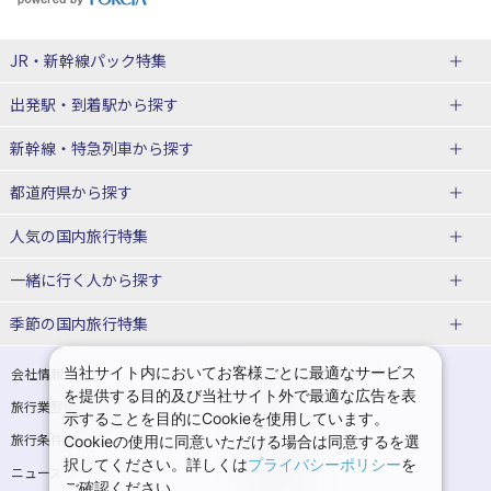
JR・新幹線パック
特集
出発駅・到着駅
から探す
JR・新幹線＋ホテルパック
日帰り JR・新幹線 パック
新幹線・特急列車
から探す
出張パック
秋田⇔東京 新幹線パック
山形⇔東京 新幹線パック
都道府県から探す
仙台→東京 新幹線パック
新潟→東京 新幹線パック
北海道新幹線 旅行
東北新幹線 旅行
人気の国内旅行特集
富山⇔東京 新幹線パック
東京→青森 新幹線パック
山形新幹線 旅行
秋田新幹線 旅行
一緒に行く人
から探す
東京→仙台 新幹線パック
東京 新幹線パック
東海道新幹線 旅行
北陸新幹線 旅行
北海道旅行・ツアー
東京ディズニーリゾート®への旅
ユニバーサル・スタジオ・ジャパ
ンへの旅
季節の国内旅行特集
東京→金沢 新幹線パック
東京→新潟 新幹線パック
上越新幹線 旅行
山陽新幹線 旅行
東北
一人旅 国内版
家族・子連れ旅行 国内版
温泉旅行
日帰り旅行
東京⇔軽井沢 新幹線パック
東京→長野 新幹線パック
九州新幹線 旅行
西九州新幹線 旅行
青森旅行・ツアー
岩手旅行・ツアー
カップル・夫婦旅行 国内版
女子旅 国内版
桜・お花見特集
ゴールデンウィーク（GW）の国内
当社サイト内においてお客様ごとに最適なサービス
会社情報
プライバシーポリシー
旅行
を提供する目的及び当社サイト外で最適な広告を表
旅行業登録票・約款
規約集
東京→名古屋 新幹線パック
東京→京都 新幹線パック
特急サンダーバード 旅行
宮城旅行・ツアー
秋田旅行・ツアー
卒業旅行・学生旅行 国内版
示することを目的にCookieを使用しています。
夏休み・お盆の国内旅行
7月の国内旅行
旅行条件書
商標について
Cookieの使用に同意いただける場合は同意するを選
東京→大阪（新大阪） 新幹線パッ
東京→神戸（新神戸） 新幹線パッ
山形旅行・ツアー
福島旅行・ツアー
択してください。詳しくは
プライバシーポリシー
を
ニュースリリース
採用情報
ク
ク
8月の国内旅行
9月の国内旅行
ご確認ください。