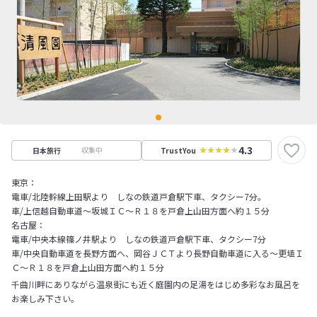
4.3
収集中
日本旅行
TrustYou
東京：
電車/北陸幹線上田駅より しなの鉄道戸倉駅下車、タクシー7分。
車/上信越自動車道～坂城ＩＣ～Ｒ１８を戸倉上山田方面へ約１５分
名古屋：
電車/中央本線篠ノ井駅より しなの鉄道戸倉駅下車、タクシー7分
車/中央自動車道を長野方面へ、岡谷ＪＣＴより長野自動車道に入る～更埴Ｉ
Ｃ～Ｒ１８を戸倉上山田方面へ約１５分
千曲川畔にありながら温泉街にも近く庭園内の足湯をはじめ多彩なお風呂を
お楽しみ下さい。