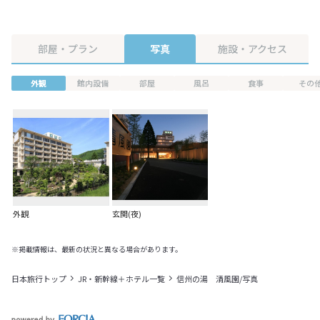
部屋・プラン
写真
施設・アクセス
外観
館内設備
部屋
風呂
食事
その
外観
玄関(夜)
※掲載情報は、最新の状況と異なる場合があります。
日本旅行トップ
JR・新幹線＋ホテル一覧
信州の湯 清風園/写真