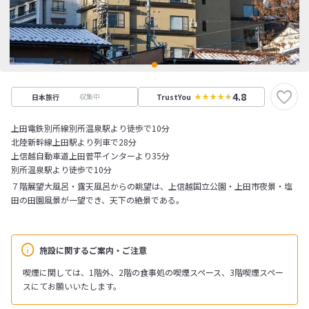
4.8
収集中
日本旅行
TrustYou
上田電鉄別所線別所温泉駅より徒歩で10分
北陸新幹線上田駅より列車で28分
上信越自動車道上田菅平インターより35分
別所温泉駅より徒歩で10分
７階展望大風呂・露天風呂からの眺望は、上信越国立公園・上田市夜景・塩
田の田園風景が一望でき、天下の絶景である。
施設に関するご案内・ご注意
喫煙に関しては、1階外、2階の食事処の喫煙スペース、3階喫煙スペー
スにてお願いいたします。