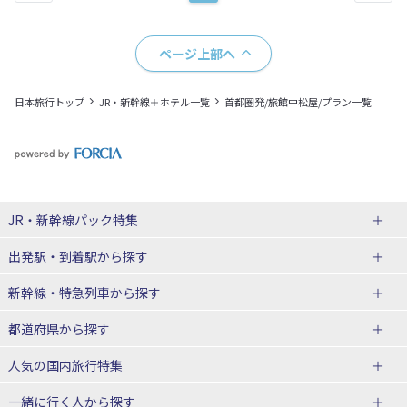
ページ上部へ
日本旅行トップ
JR・新幹線＋ホテル一覧
首都圏発/旅館中松屋/プラン一覧
JR・新幹線パック
特集
出発駅・到着駅
から探す
JR・新幹線＋ホテルパック
日帰り JR・新幹線 パック
新幹線・特急列車
から探す
出張パック
秋田⇔東京 新幹線パック
山形⇔東京 新幹線パック
都道府県から探す
仙台→東京 新幹線パック
新潟→東京 新幹線パック
北海道新幹線 旅行
東北新幹線 旅行
人気の国内旅行特集
富山⇔東京 新幹線パック
東京→青森 新幹線パック
山形新幹線 旅行
秋田新幹線 旅行
一緒に行く人
から探す
東京→仙台 新幹線パック
東京 新幹線パック
東海道新幹線 旅行
北陸新幹線 旅行
北海道旅行・ツアー
東京ディズニーリゾート®への旅
ユニバーサル・スタジオ・ジャパ