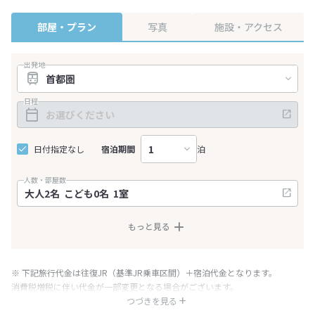
部屋・プラン
写真
施設・アクセス
出発地
日程
日付指定なし
宿泊期間
泊
人数・部屋数
もっと見る
※ 下記旅行代金は往復JR（基準JR乗車区間）＋宿泊代金となります。
消費税増税に伴い代金が一部変更となる場合がございます。
※ 表示されている旅行代金・プラン内容は一定時間ごとに更新されます。最
つづきを見る
終確認画面でご確認ください。