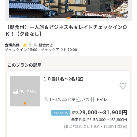
【朝食付】一人旅＆ビジネスも★レイトチェックインＯ
Ｋ！【夕食なし】
朝食付き
チェックイン 15:00 チェックアウト 10:00
１０畳(1名～2名1室)
1～5名
和室
バス
トイレ
29,000～81,900円
税込
おとな1名
基本代金合計
58,000〜163,800
円
(おとな2名 こども0名・1部屋/1泊2日)