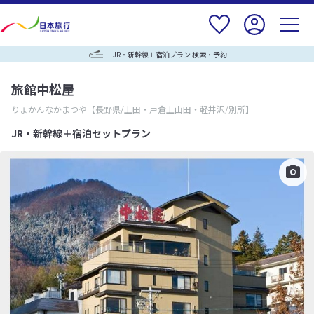
JR・新幹線＋宿泊プラン 検索・予約
旅館中松屋
りょかんなかまつや
【長野県/上田・戸倉上山田・軽井沢/別所】
JR・新幹線＋宿泊セットプラン