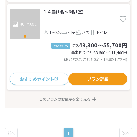
１４畳(1名～6名1室)
1～8名
和室
バス
トイレ
49,300～55,700円
税込
おとな1名
基本代金合計
98,600〜111,400
円
(おとな2名 こども0名・1部屋/1泊2日)
おすすめポイント
プラン詳細
このプランのお部屋を全て見る
1