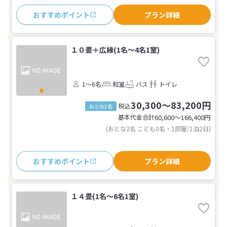
おすすめポイント
プラン詳細
１０畳＋広縁(1名～4名1室)
1～6名
和室
バス
トイレ
30,300～83,200円
税込
おとな1名
基本代金合計
60,600〜166,400
円
(おとな2名 こども0名・1部屋/1泊2日)
おすすめポイント
プラン詳細
１４畳(1名～6名1室)