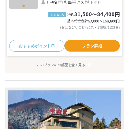
1～8名
和室
バス
トイレ
31,500～84,400円
税込
おとな1名
基本代金合計
63,000〜168,800
円
(おとな2名 こども0名・1部屋/1泊2日)
おすすめポイント
プラン詳細
このプランのお部屋を全て見る