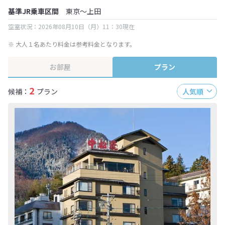
基準JR乗車区間
東京～上田
空室状況：2026年08月10日（月）11：30現在
※ 大人１名あたり料金は参考料金となります。
お部屋
プラン
2
候補：
プラン
人気順