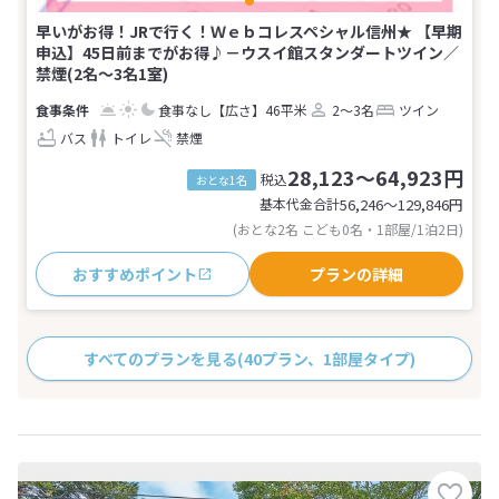
早いがお得！JRで行く！Ｗｅｂコレスペシャル信州★ 【早期
申込】45日前までがお得♪－ウスイ館スタンダートツイン／
禁煙(2名～3名1室)
食事なし
【広さ】46平米
2～3名
ツイン
バス
トイレ
禁煙
28,123～64,923円
税込
おとな1名
基本代金合計
56,246〜129,846
円
(おとな2名 こども0名・1部屋/1泊2日)
おすすめポイント
プランの詳細
すべてのプランを見る
(40プラン、1部屋タイプ)