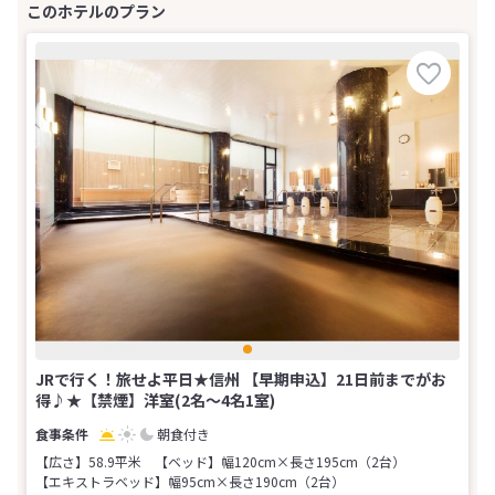
JRで行く！旅せよ平日★信州 【早期申込】21日前までがお
得♪★【禁煙】洋室(2名～4名1室)
朝食付き
【広さ】58.9平米
【ベッド】幅120cm×長さ195cm（2台）
【エキストラベッド】幅95cm×長さ190cm（2台）