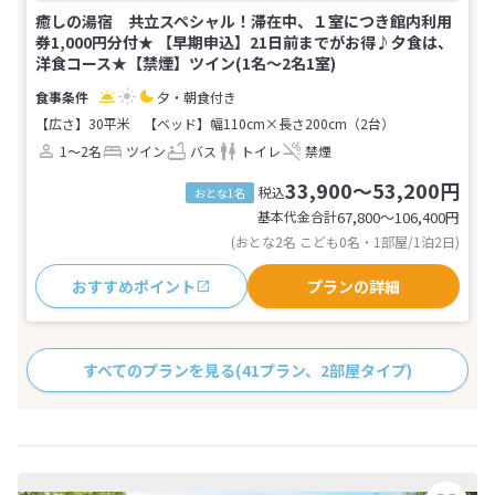
癒しの湯宿 共立スペシャル！滞在中、１室につき館内利用
券1,000円分付★ 【早期申込】21日前までがお得♪夕食は、
洋食コース★【禁煙】ツイン(1名～2名1室)
夕・朝食付き
【広さ】30平米
【ベッド】幅110cm×長さ200cm（2台）
1～2名
ツイン
バス
トイレ
禁煙
33,900～53,200円
税込
おとな1名
基本代金合計
67,800〜106,400
円
(おとな2名 こども0名・1部屋/1泊2日)
おすすめポイント
プランの詳細
すべてのプランを見る
(41プラン、2部屋タイプ)