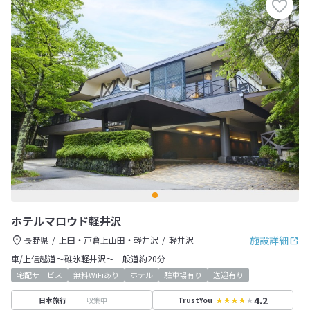
ホテルマロウド軽井沢
施設詳細
長野県
上田・戸倉上山田・軽井沢
軽井沢
車/上信越道～碓氷軽井沢～一般道約20分
宅配サービス
無料WiFiあり
ホテル
駐車場有り
送迎有り
4.2
収集中
日本旅行
TrustYou