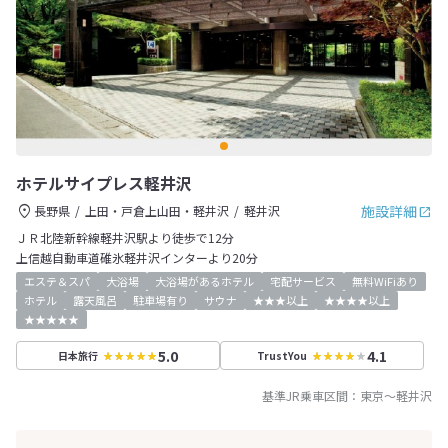
ホテルサイプレス軽井沢
施設詳細
長野県
上田・戸倉上山田・軽井沢
軽井沢
ＪＲ北陸新幹線軽井沢駅より徒歩で12分
上信越自動車道碓氷軽井沢インターより20分
エステ＆スパ
大浴場
大浴場があるホテル
宅配サービス
無料WiFiあり
ホテル
露天風呂
駐車場有り
サウナ
★★★以上
★★★★以上
★★★★★
5.0
4.1
日本旅行
TrustYou
基準JR乗車区間：
東京
～
軽井沢