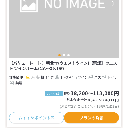
【バリューレート 】朝食付(ウエストツイン)【禁煙】ウエス
ト ツインルーム(1名～3名1室)
朝食付き
1～3名
ツイン
バス
トイレ
禁煙
38,200～113,000円
税込
おとな1名
基本代金合計
76,400〜226,000
円
(おとな2名 こども0名・1部屋/1泊2日)
おすすめポイント
プランの詳細