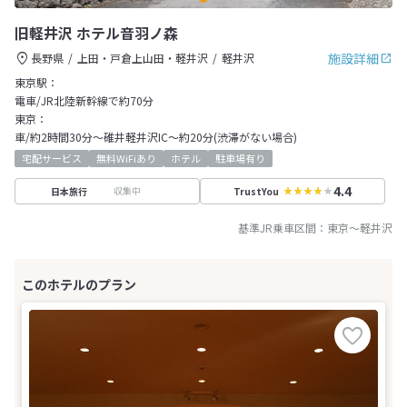
旧軽井沢 ホテル音羽ノ森
施設詳細
長野県
上田・戸倉上山田・軽井沢
軽井沢
東京駅：
電車/JR北陸新幹線で約70分
東京：
車/約2時間30分～碓井軽井沢IC～約20分(渋滞がない場合)
宅配サービス
無料WiFiあり
ホテル
駐車場有り
4.4
収集中
日本旅行
TrustYou
基準JR乗車区間：
東京
～
軽井沢