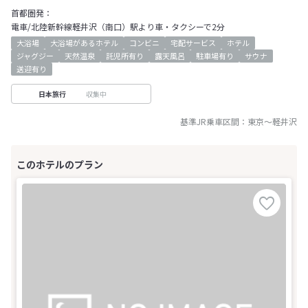
首都圏発：
電車/北陸新幹線軽井沢（南口）駅より車・タクシーで2分
大浴場
大浴場があるホテル
コンビニ
宅配サービス
ホテル
ジャグジー
天然温泉
託児所有り
露天風呂
駐車場有り
サウナ
送迎有り
収集中
日本旅行
基準JR乗車区間：
東京
～
軽井沢