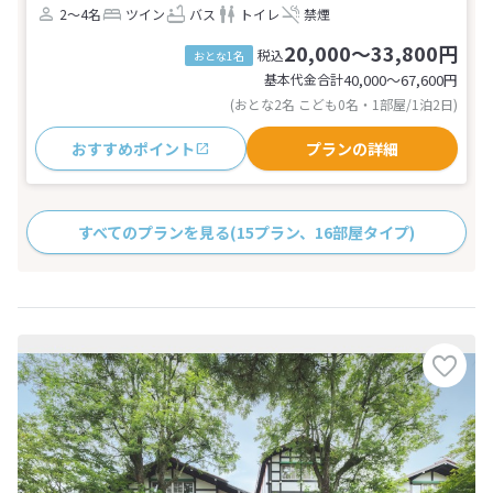
2～4名
ツイン
バス
トイレ
禁煙
20,000～33,800円
税込
おとな1名
基本代金合計
40,000〜67,600
円
(おとな2名 こども0名・1部屋/1泊2日)
おすすめポイント
プランの詳細
すべてのプランを見る
(15プラン、16部屋タイプ)