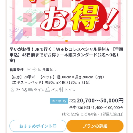
早いがお得！JRで行く！Ｗｅｂコレスペシャル信州★ 【早期
申込】45日前までがお得♪―本館スタンダード(2名～3名1
室)
食事なし
【広さ】28平米
【ベッド】幅100cm×長さ200cm（2台）
【エキストラベッド】幅90cm×長さ180cm（1台）
2～3名
ツイン
バス
トイレ
20,700～50,000円
税込
おとな1名
基本代金合計
41,400〜100,000
円
(おとな2名 こども0名・1部屋/1泊2日)
おすすめポイント
プランの詳細