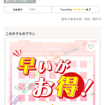
館内に車いす利用トイレ
4.7
収集中
日本旅行
TrustYou
基準JR乗車区間：
東京
～
軽井沢