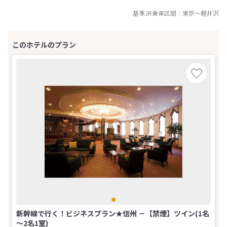
基準JR乗車区間：
東京
～
軽井沢
新幹線で行く！ビジネスプラン★信州 －【禁煙】ツイン(1名
～2名1室)