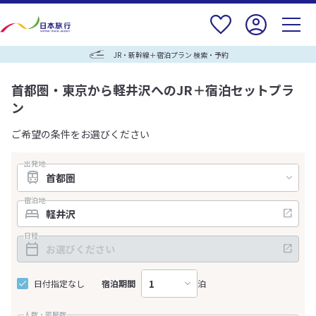
JR・新幹線＋宿泊プラン 検索・予約
首都圏・東京から軽井沢へのJR＋宿泊セットプラ
ン
ご希望の条件をお選びください
出発地
宿泊地
日程
日付指定なし
宿泊期間
泊
人数・部屋数