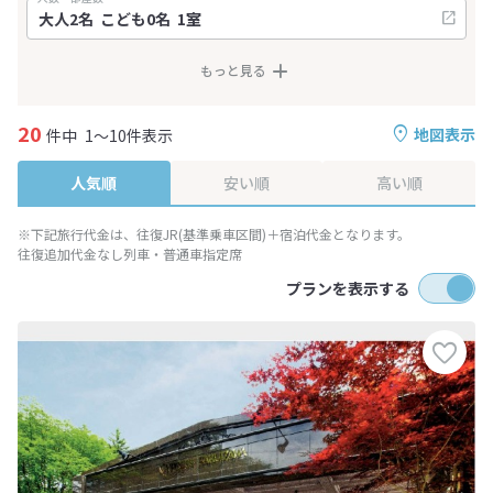
もっと見る
20
地図表示
件中
1～10件表示
人気順
安い順
高い順
※下記旅行代金は、往復JR(基準乗車区間)＋宿泊代金となります。
往復追加代金なし列車・普通車指定席
プランを表示する