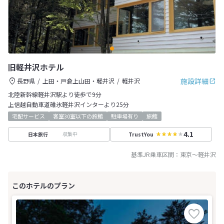
旧軽井沢ホテル
施設詳細
長野県
上田・戸倉上山田・軽井沢
軽井沢
北陸新幹線軽井沢駅より徒歩で9分
上信越自動車道碓氷軽井沢インターより25分
宅配サービス
客室30室以下の旅館
駐車場有り
旅館
4.1
収集中
日本旅行
TrustYou
基準JR乗車区間：
東京
～
軽井沢