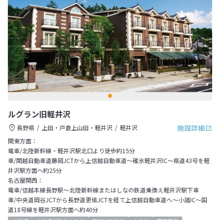
ルグラン旧軽井沢
施設詳細
長野県
上田・戸倉上山田・軽井沢
軽井沢
関東方面：
電車/北陸新幹線・軽井沢駅北口より徒歩約15分
車/関越自動車道藤岡JCTから上信越自動車道～碓氷軽井沢IC～県道43号を軽
井沢駅方面へ約25分
名古屋関西：
電車/信越本線長野駅～北陸新幹線またはしなの鉄道乗換え軽井沢駅下車
車/中央道岡谷JCTから長野道更埴JCTを経て上信越自動車道へ～小諸IC～国
道18号線を軽井沢駅方面へ約40分