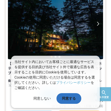
当社サイト内においてお客様ごとに最適なサービス
【素泊まり】ゆったり流れる軽井沢時間。旧軽井沢に佇むホ
を提供する目的及び当社サイト外で最適な広告を表
テルで別荘気分を満喫【ツインルーム・21平米／禁煙】カッ
示することを目的にCookieを使用しています。
プル・女子旅・ひとり旅にも(1名～2名1室)
Cookieの使用に同意いただける場合は同意するを選
食事なし
1～2名
ツイン
バス
トイレ
択してください。詳しくは
プライバシーポリシー
を
禁煙
ご確認ください。
25,000～52,700円
税込
おとな1名
条件変更
同意しない
同意する
基本代金合計
50,000〜105,400
円
(おとな2名 こども0名・1部屋/1泊2日)