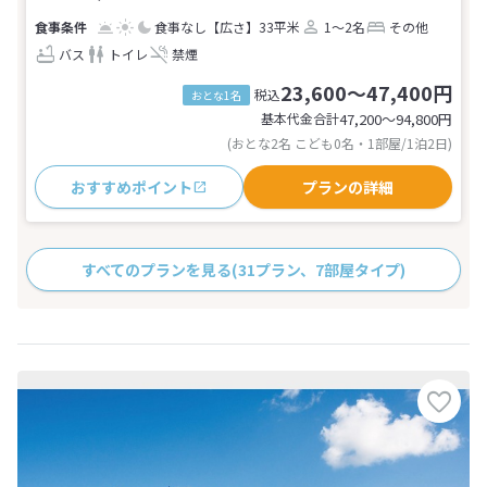
食事なし
【広さ】33平米
1～2名
その他
バス
トイレ
禁煙
23,600～47,400円
税込
おとな1名
基本代金合計
47,200〜94,800
円
(おとな2名 こども0名・1部屋/1泊2日)
おすすめポイント
プランの詳細
すべてのプランを見る
(31プラン、7部屋タイプ)