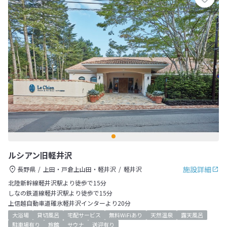
ルシアン旧軽井沢
施設詳細
長野県
上田・戸倉上山田・軽井沢
軽井沢
北陸新幹線軽井沢駅より徒歩で15分
しなの鉄道線軽井沢駅より徒歩で15分
上信越自動車道碓氷軽井沢インターより20分
大浴場
貸切風呂
宅配サービス
無料WiFiあり
天然温泉
露天風呂
駐車場有り
旅館
サウナ
送迎有り