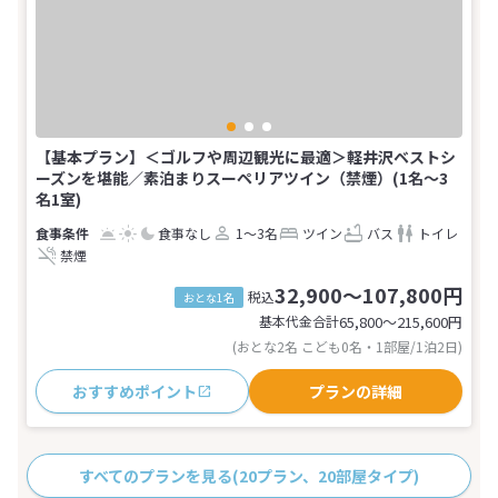
【基本プラン】＜ゴルフや周辺観光に最適＞軽井沢ベストシ
ーズンを堪能／素泊まりスーペリアツイン（禁煙）(1名～3
名1室)
食事なし
1～3名
ツイン
バス
トイレ
禁煙
32,900～107,800円
税込
おとな1名
基本代金合計
65,800〜215,600
円
(おとな2名 こども0名・1部屋/1泊2日)
おすすめポイント
プランの詳細
すべてのプランを見る
(20プラン、20部屋タイプ)