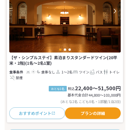
【ザ・シンプルステイ】素泊まりスタンダードツイン(20平
米・2階)(1名～2名1室)
食事なし
1～2名
ツイン
バス
トイレ
禁煙
22,400～51,500円
税込
おとな1名
基本代金合計
44,800〜103,000
円
(おとな2名 こども0名・1部屋/1泊2日)
おすすめポイント
プランの詳細