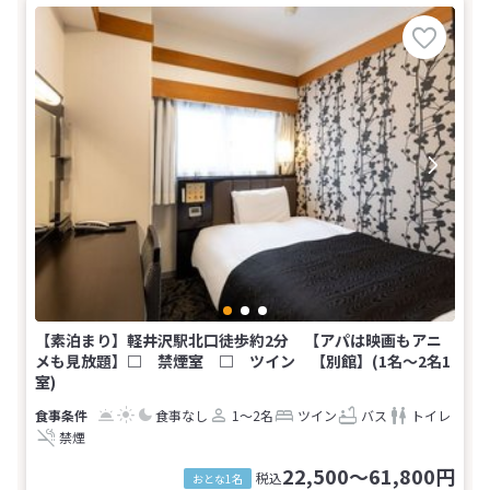
【素泊まり】軽井沢駅北口徒歩約2分 【アパは映画もアニ
メも見放題】□ 禁煙室 □ ツイン 【別館】(1名～2名1
室)
食事なし
1～2名
ツイン
バス
トイレ
禁煙
22,500～61,800円
税込
おとな1名