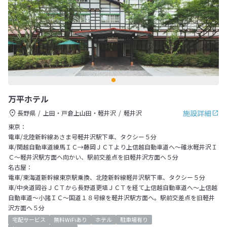
万平ホテル
施設詳細
長野県
上田・戸倉上山田・軽井沢
軽井沢
東京：
電車/北陸新幹線あさま号軽井沢駅下車、タクシー５分
車/関越自動車道練馬ＩＣ→藤岡ＪＣＴより上信越自動車道へ～碓氷軽井沢Ｉ
Ｃ～軽井沢駅方面へ向かい、駅前交差点を旧軽井沢方面へ５分
名古屋：
電車/東海道新幹線東京駅乗換、北陸新幹線軽井沢駅下車、タクシー５分
車/中央道岡谷ＪＣＴから長野道更埴ＪＣＴを経て上信越自動車道へ～上信越
自動車道～小諸ＩＣ～国道１８号線を軽井沢駅方面へ。駅前交差点を旧軽井
沢方面へ５分
宅配サービス
無料WiFiあり
ホテル
駐車場有り