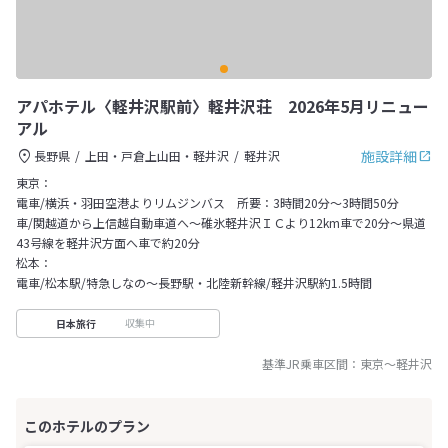
アパホテル〈軽井沢駅前〉軽井沢荘 2026年5月リニュー
アル
施設詳細
長野県
上田・戸倉上山田・軽井沢
軽井沢
東京：
電車/横浜・羽田空港よりリムジンバス 所要：3時間20分〜3時間50分
車/関越道から上信越自動車道へ～碓氷軽井沢ＩＣより12km車で20分～県道
43号線を軽井沢方面へ車で約20分
松本：
電車/松本駅/特急しなの〜長野駅・北陸新幹線/軽井沢駅約1.5時間
収集中
日本旅行
基準JR乗車区間：
東京
～
軽井沢