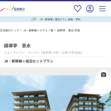
JR・新幹線＋宿泊プラン 検索・予約
日本旅行トップ
JR・新幹線＋ホテル一覧
緑翠亭 景水/写真
緑翠亭 景水
りょくすいてい けいすい
【長野県/大町・白馬/大町温泉】
JR・新幹線＋宿泊セットプラン