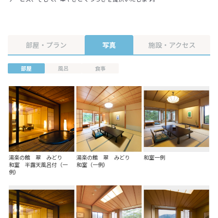
部屋・プラン
写真
施設・アクセス
部屋
風呂
食事
湯楽の館 翠 みどり
湯楽の館 翠 みどり
和室一例
和室 半露天風呂付（一
和室（一例）
例）