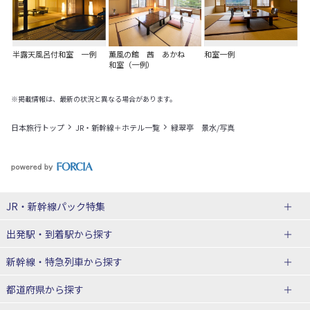
半露天風呂付和室 一例
薫風の館 茜 あかね
和室一例
和室（一例）
※掲載情報は、最新の状況と異なる場合があります。
日本旅行トップ
JR・新幹線＋ホテル一覧
緑翠亭 景水/写真
JR・新幹線パック
特集
出発駅・到着駅
から探す
JR・新幹線＋ホテルパック
日帰り JR・新幹線 パック
新幹線・特急列車
から探す
出張パック
秋田⇔東京 新幹線パック
山形⇔東京 新幹線パック
都道府県から探す
仙台→東京 新幹線パック
新潟→東京 新幹線パック
北海道新幹線 旅行
東北新幹線 旅行