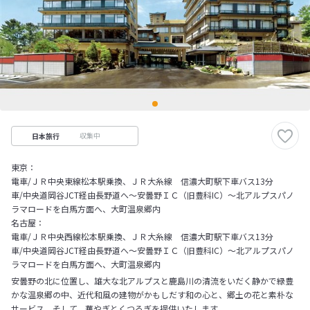
収集中
日本旅行
東京：
電車/ＪＲ中央東線松本駅乗換、ＪＲ大糸線 信濃大町駅下車バス13分
車/中央道岡谷JCT経由長野道へ～安曇野ＩＣ（旧豊科IC）～北アルプスパノ
ラマロードを白馬方面へ、大町温泉郷内
名古屋：
電車/ＪＲ中央西線松本駅乗換、ＪＲ大糸線 信濃大町駅下車バス13分
車/中央道岡谷JCT経由長野道へ～安曇野ＩＣ（旧豊科IC）～北アルプスパノ
ラマロードを白馬方面へ、大町温泉郷内
安曇野の北に位置し、雄大な北アルプスと鹿島川の清流をいだく静かで緑豊
かな温泉郷の中、近代和風の建物がかもしだす和の心と、郷土の花と素朴な
サービス、そして、華やぎとくつろぎを提供いたします。