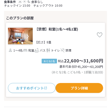
食事なし
チェックイン 15:00 チェックアウト 10:00
【禁煙】和室(1名～4名1室)
【広さ】8畳
1～4名
和室
バス
トイレ
禁煙
22,600～31,600円
税込
おとな1名
基本代金合計
45,200〜63,200
円
(おとな2名 こども0名・1部屋/1泊2日)
おすすめポイント
プラン詳細