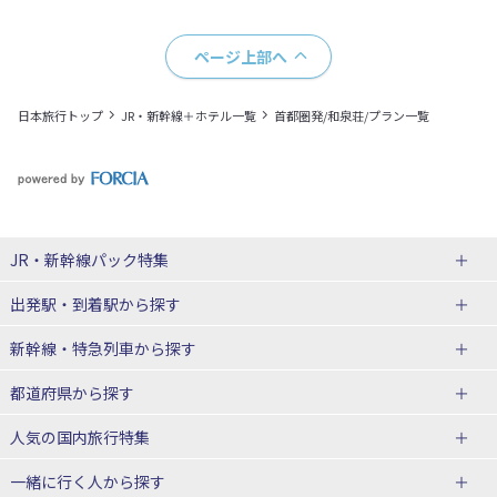
ページ上部へ
日本旅行トップ
JR・新幹線＋ホテル一覧
首都圏発/和泉荘/プラン一覧
JR・新幹線パック
特集
出発駅・到着駅
から探す
JR・新幹線＋ホテルパック
日帰り JR・新幹線 パック
新幹線・特急列車
から探す
出張パック
秋田⇔東京 新幹線パック
山形⇔東京 新幹線パック
都道府県から探す
仙台→東京 新幹線パック
新潟→東京 新幹線パック
北海道新幹線 旅行
東北新幹線 旅行
人気の国内旅行特集
富山⇔東京 新幹線パック
東京→青森 新幹線パック
山形新幹線 旅行
秋田新幹線 旅行
一緒に行く人
から探す
東京→仙台 新幹線パック
東京 新幹線パック
東海道新幹線 旅行
北陸新幹線 旅行
北海道旅行・ツアー
東京ディズニーリゾート®への旅
ユニバーサル・スタジオ・ジャパ