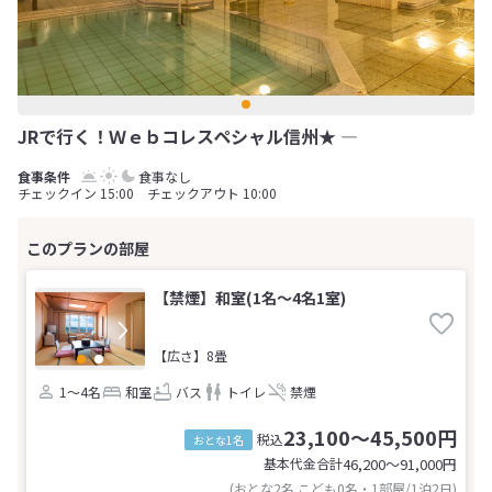
JRで行く！Ｗｅｂコレスペシャル信州★ ―
食事なし
チェックイン 15:00 チェックアウト 10:00
【禁煙】和室(1名～4名1室)
【広さ】8畳
1～4名
和室
バス
トイレ
禁煙
23,100～45,500円
税込
おとな1名
基本代金合計
46,200〜91,000
円
(おとな2名 こども0名・1部屋/1泊2日)