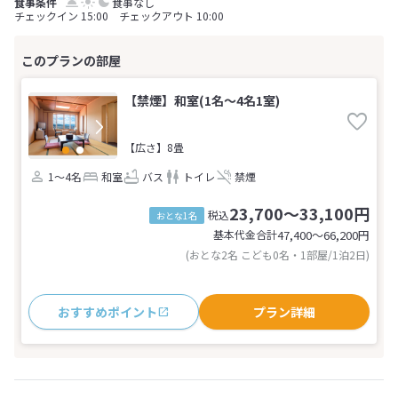
食事なし
チェックイン 15:00 チェックアウト 10:00
【禁煙】和室(1名～4名1室)
【広さ】8畳
1～4名
和室
バス
トイレ
禁煙
23,700～33,100円
税込
おとな1名
基本代金合計
47,400〜66,200
円
(おとな2名 こども0名・1部屋/1泊2日)
おすすめポイント
プラン詳細