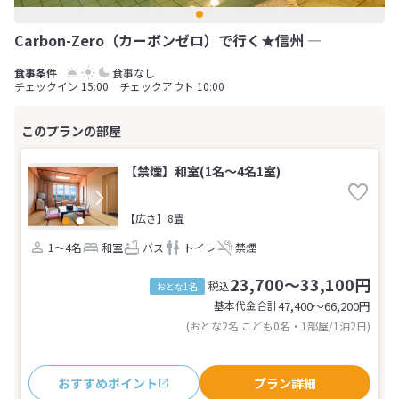
Carbon-Zero（カーボンゼロ）で行く★信州 ―
食事なし
チェックイン 15:00 チェックアウト 10:00
【禁煙】和室(1名～4名1室)
【広さ】8畳
1～4名
和室
バス
トイレ
禁煙
23,700～33,100円
税込
おとな1名
基本代金合計
47,400〜66,200
円
(おとな2名 こども0名・1部屋/1泊2日)
おすすめポイント
プラン詳細