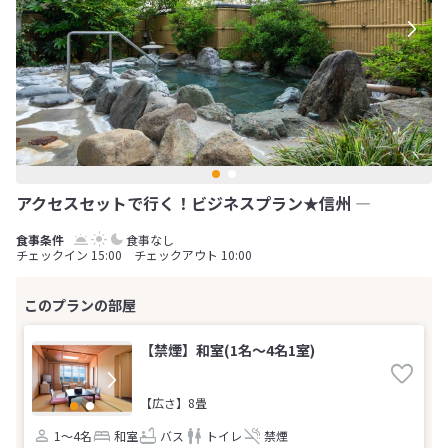
アクセスセットで行く！ビジネスプラン★信州 ―
食事なし
チェックイン 15:00 チェックアウト 10:00
【禁煙】和室(1名～4名1室)
【広さ】8畳
1～4名
和室
バス
トイレ
禁煙