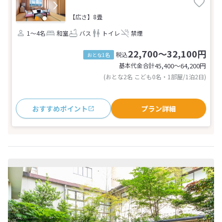
【広さ】8畳
1～4名
和室
バス
トイレ
禁煙
22,700～32,100円
税込
おとな1名
基本代金合計
45,400〜64,200
円
(おとな2名 こども0名・1部屋/1泊2日)
おすすめポイント
プラン詳細