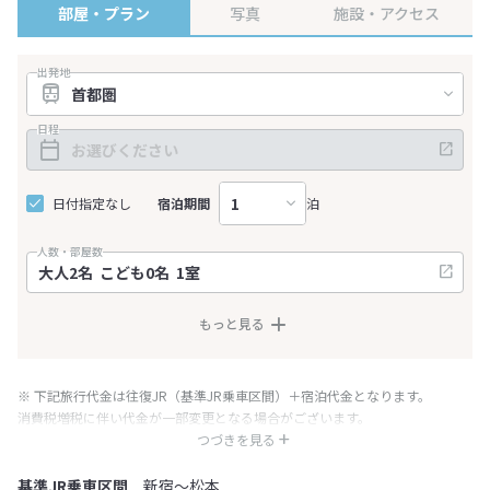
る。
部屋・プラン
写真
施設・アクセス
出発地
日程
日付指定なし
宿泊期間
泊
人数・部屋数
もっと見る
※ 下記旅行代金は往復JR（基準JR乗車区間）＋宿泊代金となります。
消費税増税に伴い代金が一部変更となる場合がございます。
※ 表示されている旅行代金・プラン内容は一定時間ごとに更新されます。最
つづきを見る
終確認画面でご確認ください。
基準JR乗車区間
新宿～松本