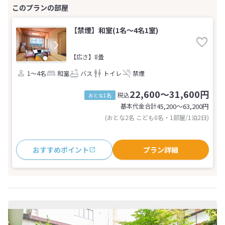
【禁煙】和室(1名～4名1室)
【広さ】8畳
1～4名
和室
バス
トイレ
禁煙
22,600～31,600円
税込
おとな1名
基本代金合計
45,200〜63,200
円
(おとな2名 こども0名・1部屋/1泊2日)
おすすめポイント
プラン詳細