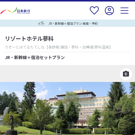
JR・新幹線＋宿泊プラン 検索・予約
リゾートホテル蓼科
りぞーとほてるたてしな
【長野県/諏訪・蓼科・白樺湖/蓼科温泉】
JR・新幹線＋宿泊セットプラン