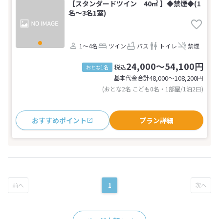
【スタンダードツイン 40㎡ 】◆禁煙◆(1
名～3名1室)
1～4名
ツイン
バス
トイレ
禁煙
24,000～54,100円
税込
おとな1名
基本代金合計
48,000〜108,200
円
(おとな2名 こども0名・1部屋/1泊2日)
おすすめポイント
プラン詳細
1