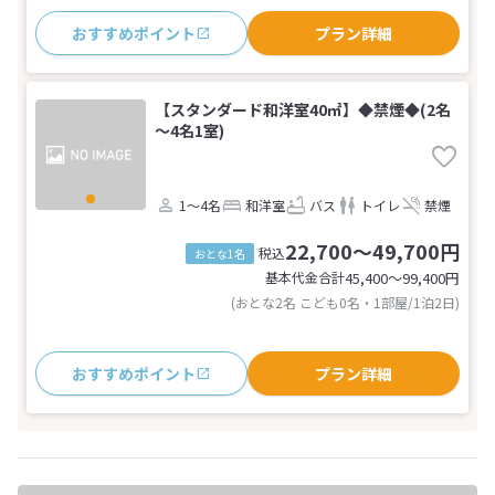
おすすめポイント
プラン詳細
【スタンダード和洋室40㎡】◆禁煙◆(2名
～4名1室)
1～4名
和洋室
バス
トイレ
禁煙
22,700～49,700円
税込
おとな1名
基本代金合計
45,400〜99,400
円
(おとな2名 こども0名・1部屋/1泊2日)
おすすめポイント
プラン詳細