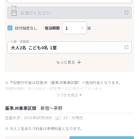
日程
日付指定なし
宿泊期間
泊
人数・部屋数
もっと見る
※ 下記旅行代金は往復JR（基準JR乗車区間）＋宿泊代金となります。
消費税増税に伴い代金が一部変更となる場合がございます。
※ 表示されている旅行代金・プラン内容は一定時間ごとに更新されます。最
つづきを見る
終確認画面でご確認ください。
基準JR乗車区間
新宿～茅野
空室状況：2026年08月08日（土）19：30現在
※ 大人１名あたり料金は参考料金となります。