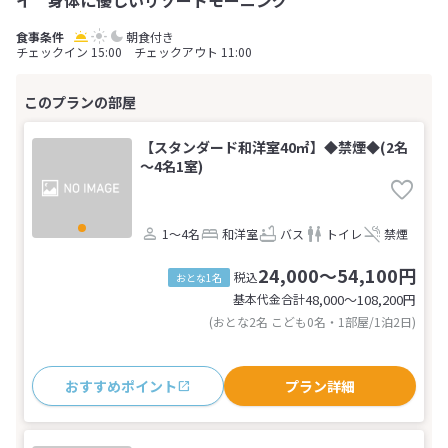
イ 身体に優しいリゾートモーニング
朝食付き
チェックイン 15:00 チェックアウト 11:00
【スタンダード和洋室40㎡】◆禁煙◆(2名
～4名1室)
1～4名
和洋室
バス
トイレ
禁煙
24,000～54,100円
税込
おとな1名
基本代金合計
48,000〜108,200
円
(おとな2名 こども0名・1部屋/1泊2日)
おすすめポイント
プラン詳細