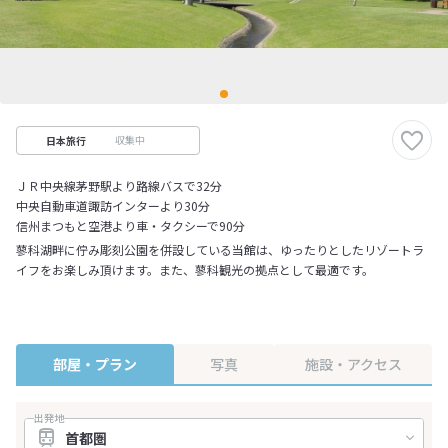
収集中
日本旅行
ＪＲ中央線茅野駅より路線バスで32分
中央自動車道諏訪インターより30分
信州まつもと空港より車・タクシーで90分
蓼科湖畔に佇み彫刻公園を併設している当館は、ゆったりとしたリゾートラ
イフをお楽しみ頂けます。また、蓼科観光の拠点として最適です。
部屋・プラン
写真
施設・アクセス
出発地