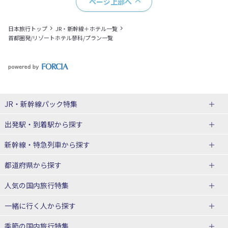
ページ上部へ
日本旅行トップ
JR・新幹線＋ホテル一覧
首都圏発/リゾートホテル蓼科/プラン一覧
JR・新幹線パック
特集
出発駅・到着駅
から探す
JR・新幹線＋ホテルパック
日帰り JR・新幹線 パック
新幹線・特急列車
から探す
出張パック
秋田⇔東京 新幹線パック
山形⇔東京 新幹線パック
都道府県から探す
仙台→東京 新幹線パック
新潟→東京 新幹線パック
北海道新幹線 旅行
東北新幹線 旅行
人気の国内旅行特集
富山⇔東京 新幹線パック
東京→青森 新幹線パック
山形新幹線 旅行
秋田新幹線 旅行
一緒に行く人
から探す
東京→仙台 新幹線パック
東京 新幹線パック
東海道新幹線 旅行
北陸新幹線 旅行
北海道旅行・ツアー
東京ディズニーリゾート®への旅
ユニバーサル・スタジオ・ジャパ
ンへの旅
季節の国内旅行特集
東京→金沢 新幹線パック
東京→新潟 新幹線パック
上越新幹線 旅行
山陽新幹線 旅行
東北
一人旅 国内版
家族・子連れ旅行 国内版