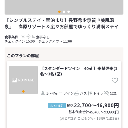
【シンプルステイ・素泊まり】長野希少泉質『美肌温
泉』 高原リゾート＆広々お部屋でゆっくり満喫ステイ
食事なし
チェックイン 15:00 チェックアウト 11:00
【スタンダードツイン 40㎡ 】◆禁煙◆(1
名～3名1室)
1～4名
ツイン
バス
トイレ
禁煙
22,700～46,900円
税込
おとな1名
基本代金合計
45,400〜93,800
円
(おとな2名 こども0名・1部屋/1泊2日)