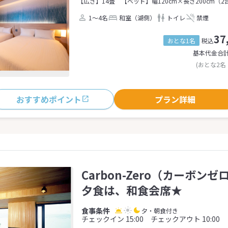
【広さ】14畳
【ベッド】幅120cm×長さ200cm（2
1～4名
和室（湖側）
トイレ
禁煙
37
おとな1名
税込
基本代金合
(おとな2名
おすすめポイント
プラン詳細
Carbon-Zero（カーボン
夕食は、和食会席★
夕・朝食付き
チェックイン 15:00 チェックアウト 10:00