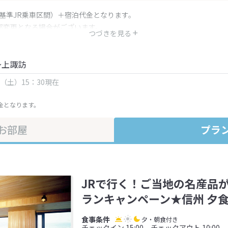
（基準JR乗車区間）＋宿泊代金となります。
部変更となる場合がございます。
つづきを見る
金・プラン内容は一定時間ごとに更新されます。最終確認画面でご確認く
～上諏訪
日（土）15：30現在
金となります。
お部屋
プラ
JRで行く！ご当地の名産品
ランキャンペーン★信州 夕
夕・朝食付き
チェックイン 15:00 チェックアウト 10:00