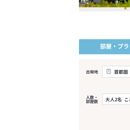
部屋・プラ
出発地
人数・
部屋数