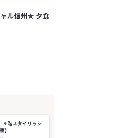
ャル信州★ 夕食
．９階スタイリッシ
室)