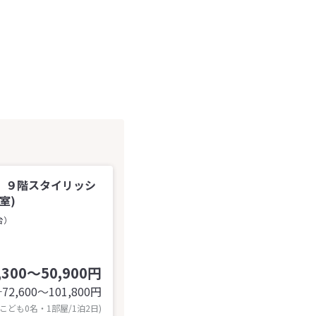
．９階スタイリッシ
室)
台）
,300～50,900円
72,600〜101,800
円
計
 こども0名・1部屋/1泊2日)