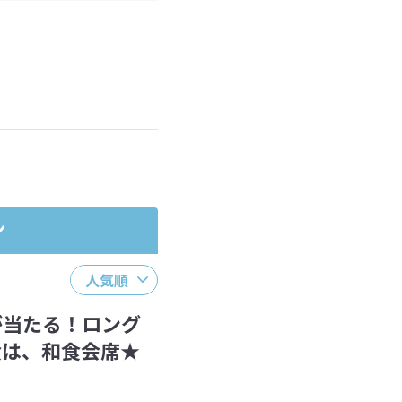
ださい。
ン
人気順
が当たる！ロング
食は、和食会席★