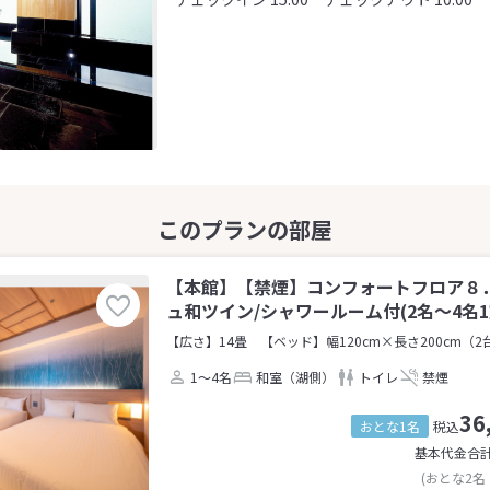
【本館】【禁煙】コンフォートフロア８
ュ和ツイン/シャワールーム付(2名～4名1
【広さ】14畳
【ベッド】幅120cm×長さ200cm（2
1～4名
和室（湖側）
トイレ
禁煙
36
おとな1名
税込
基本代金合
(おとな2名