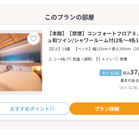
【本館】【禁煙】コンフォートフロア８
ュ和ツイン/シャワールーム付(2名～4名1
【広さ】14畳
【ベッド】幅120cm×長さ200cm（2
1～4名
和室（湖側）
トイレ
禁煙
37
おとな1名
税込
基本代金合
(おとな2名
おすすめポイント
プラン詳細