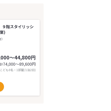
．９階スタイリッシ
室)
台）
,000～44,800円
74,000〜89,600
円
計
 こども0名・1部屋/1泊2日)