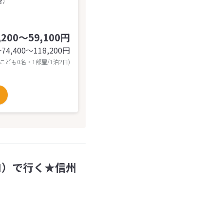
台）
,200～59,100円
74,400〜118,200
円
計
 こども0名・1部屋/1泊2日)
ゼロ）で行く★信州