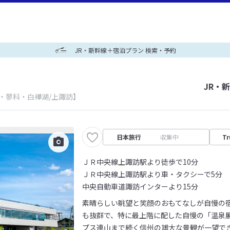
JR・新幹線＋宿泊プラン 検索・予約
JR・
・蓼科・白樺湖/上諏訪】
日本旅行
収集中
Tr
ＪＲ中央線上諏訪駅より徒歩で10分
ＪＲ中央線上諏訪駅より車・タクシーで5分
中央自動車道諏訪インターより15分
素晴らしい眺望と笑顔のおもてなしが自慢の
も抜群で、特に最上階に配した自慢の「温泉
プス連山まで続く信州の雄大な景観が一望で