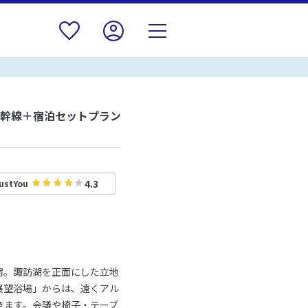
新幹線＋宿泊セットプラン
4.3
ustYou
宿。諏訪湖を正面にした立地
展望浴場」からは、遠くアル
きます。会議や椅子・テーブ