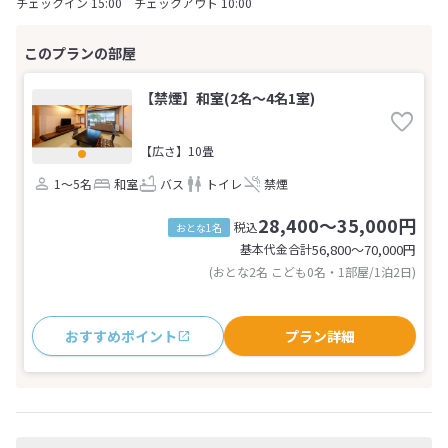
チェックイン 15:00 チェックアウト 10:00
【禁煙】和室(2名～4名1室)
【広さ】10畳
1～5名
和室
バス
トイレ
禁煙
28,400～35,000円
税込
おとな1名
基本代金合計
56,800〜70,000
円
(おとな2名 こども0名・1部屋/1泊2日)
おすすめポイント
プラン詳細