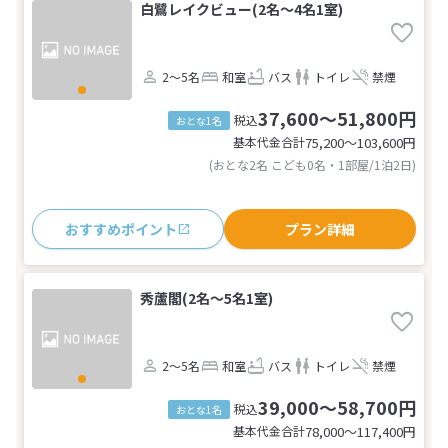
白鷺レイクビュー(2名～4名1室)
2～5名
和室
バス
トイレ
禁煙
37,600～51,800円
税込
おとな1名
基本代金合計
75,200〜103,600
円
(おとな2名 こども0名・1部屋/1泊2日)
おすすめポイント
プラン詳細
秀蘆閣(2名～5名1室)
2～5名
和室
バス
トイレ
禁煙
39,000～58,700円
税込
おとな1名
基本代金合計
78,000〜117,400
円