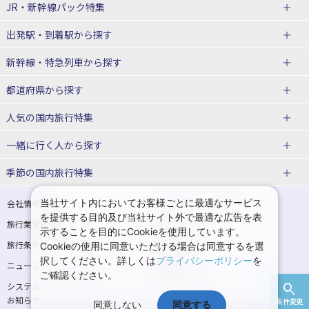
JR・新幹線パック
特集
出発駅・到着駅
から探す
JR・新幹線＋ホテルパック
日帰り JR・新幹線 パック
新幹線・特急列車
から探す
出張パック
秋田⇔東京 新幹線パック
山形⇔東京 新幹線パック
都道府県から探す
仙台→東京 新幹線パック
新潟→東京 新幹線パック
北海道新幹線 旅行
東北新幹線 旅行
人気の国内旅行特集
富山⇔東京 新幹線パック
東京→青森 新幹線パック
山形新幹線 旅行
秋田新幹線 旅行
一緒に行く人
から探す
東京→仙台 新幹線パック
東京 新幹線パック
東海道新幹線 旅行
北陸新幹線 旅行
北海道旅行・ツアー
東京ディズニーリゾート®への旅
ユニバーサル・スタジオ・ジャパ
ンへの旅
季節の国内旅行特集
東京→金沢 新幹線パック
東京→新潟 新幹線パック
上越新幹線 旅行
山陽新幹線 旅行
東北
一人旅 国内版
家族・子連れ旅行 国内版
温泉旅行
日帰り旅行
東京⇔軽井沢 新幹線パック
東京→長野 新幹線パック
九州新幹線 旅行
西九州新幹線 旅行
青森旅行・ツアー
岩手旅行・ツアー
カップル・夫婦旅行 国内版
女子旅 国内版
桜・お花見特集
ゴールデンウィーク（GW）の国内
当社サイト内においてお客様ごとに最適なサービス
会社情報
プライバシーポリシー
旅行
を提供する目的及び当社サイト外で最適な広告を表
旅行業登録票・約款
規約集
東京→名古屋 新幹線パック
東京→京都 新幹線パック
特急サンダーバード 旅行
宮城旅行・ツアー
秋田旅行・ツアー
卒業旅行・学生旅行 国内版
示することを目的にCookieを使用しています。
夏休み・お盆の国内旅行
7月の国内旅行
旅行条件書
商標について
Cookieの使用に同意いただける場合は同意するを選
東京→大阪（新大阪） 新幹線パッ
東京→神戸（新神戸） 新幹線パッ
山形旅行・ツアー
福島旅行・ツアー
択してください。詳しくは
プライバシーポリシー
を
ニュースリリース
採用情報
ク
ク
8月の国内旅行
9月の国内旅行
ご確認ください。
関東
システムメンテナンスの
サイトマップ
東京→岡山 新幹線パック
東京→広島 新幹線パック
10月の国内旅行
11月の国内旅行
お知らせ
条件変更
同意しない
同意する