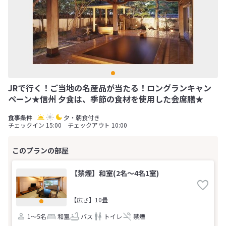
JRで行く！ご当地の名産品が当たる！ロングランキャン
ペーン★信州 夕食は、季節の食材を使用した会席膳★
夕・朝食付き
チェックイン 15:00 チェックアウト 10:00
【禁煙】和室(2名～4名1室)
【広さ】10畳
1～5名
和室
バス
トイレ
禁煙