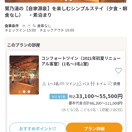
鷺乃湯の【自家源泉】を楽しむシンプルステイ（夕食・朝
食なし） ・素泊まり
食事なし
チェックイン 15:00 チェックアウト 10:00
コンフォートツイン（2021年初夏リニュー
アル客室）(1名～3名1室)
1～3名
ツイン
バス
トイレ
禁煙
33,100～55,500円
税込
おとな1名
基本代金合計
66,200〜111,000
円
(おとな2名 こども0名・1部屋/1泊2日)
おすすめポイント
プラン詳細