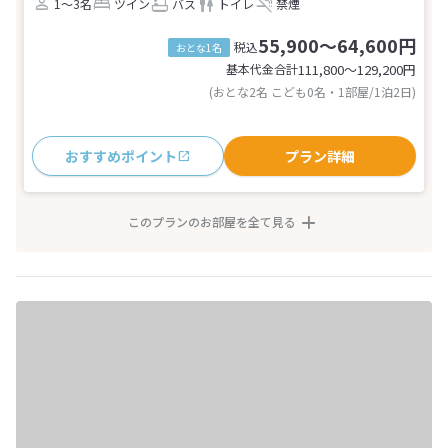
1～3名
ツイン
バス
トイレ
禁煙
55,900～64,600円
税込
おとな1名
基本代金合計
111,800〜129,200
円
(おとな2名 こども0名・1部屋/1泊2日)
おすすめポイント
プラン詳細
このプランのお部屋を全て見る