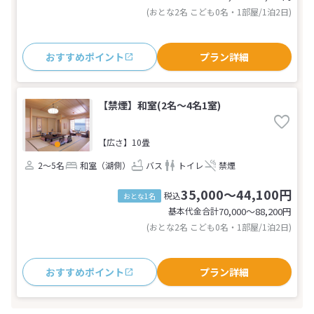
(おとな2名 こども0名・1部屋/1泊2日)
おすすめポイント
プラン詳細
【禁煙】和室(2名～4名1室)
【広さ】10畳
2～5名
和室（湖側）
バス
トイレ
禁煙
35,000～44,100円
税込
おとな1名
基本代金合計
70,000〜88,200
円
(おとな2名 こども0名・1部屋/1泊2日)
おすすめポイント
プラン詳細