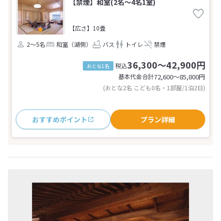
【禁煙】和室(2名～4名1室)
【広さ】10畳
2～5名
和室（湖側）
バス
トイレ
禁煙
36,300～42,900円
税込
おとな1名
基本代金合計
72,600〜85,800
円
(おとな2名 こども0名・1部屋/1泊2日)
おすすめポイント
プラン詳細