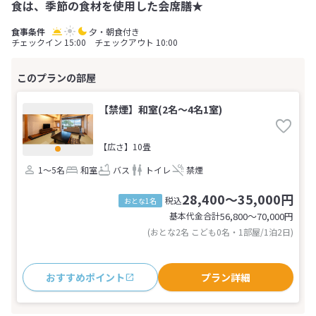
食は、季節の食材を使用した会席膳★
夕・朝食付き
チェックイン 15:00 チェックアウト 10:00
【禁煙】和室(2名～4名1室)
【広さ】10畳
1～5名
和室
バス
トイレ
禁煙
28,400～35,000円
税込
おとな1名
基本代金合計
56,800〜70,000
円
(おとな2名 こども0名・1部屋/1泊2日)
おすすめポイント
プラン詳細