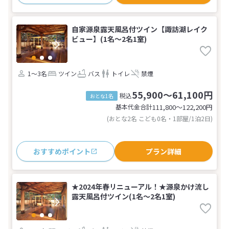
自家源泉露天風呂付ツイン【諏訪湖レイク
ビュー】(1名～2名1室)
1～3名
ツイン
バス
トイレ
禁煙
55,900～61,100円
税込
おとな1名
基本代金合計
111,800〜122,200
円
(おとな2名 こども0名・1部屋/1泊2日)
おすすめポイント
プラン詳細
★2024年春リニューアル！★源泉かけ流し
露天風呂付ツイン(1名～2名1室)