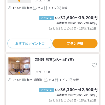
1～5名
和室
バス
トイレ
禁煙
32,600～39,200円
税込
おとな1名
基本代金合計
65,200〜78,400
円
(おとな2名 こども0名・1部屋/1泊2日)
おすすめポイント
プラン詳細
【禁煙】和室(2名～4名1室)
【広さ】10畳
2～5名
和室（湖側）
バス
トイレ
禁煙
36,300～42,900円
税込
おとな1名
基本代金合計
72,600〜85,800
円
(おとな2名 こども0名・1部屋/1泊2日)