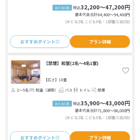
32,200～47,200円
税込
おとな1名
基本代金合計
64,400〜94,400
円
(おとな2名 こども0名・1部屋/1泊2日)
おすすめポイント
プラン詳細
【禁煙】和室(2名～4名1室)
【広さ】10畳
2～5名
和室（湖側）
バス
トイレ
禁煙
35,900～43,000円
税込
おとな1名
基本代金合計
71,800〜86,000
円
(おとな2名 こども0名・1部屋/1泊2日)
おすすめポイント
プラン詳細