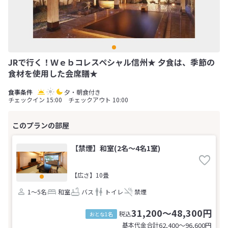
JRで行く！Ｗｅｂコレスペシャル信州★ 夕食は、季節の
食材を使用した会席膳★
夕・朝食付き
チェックイン 15:00 チェックアウト 10:00
【禁煙】和室(2名～4名1室)
【広さ】10畳
1～5名
和室
バス
トイレ
禁煙
31,200～48,300円
税込
おとな1名
基本代金合計
62,400〜96,600
円