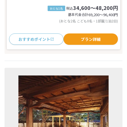
34,600～48,200円
税込
おとな1名
基本代金合計
69,200〜96,400
円
(おとな2名 こども0名・1部屋/1泊2日)
おすすめポイント
プラン詳細