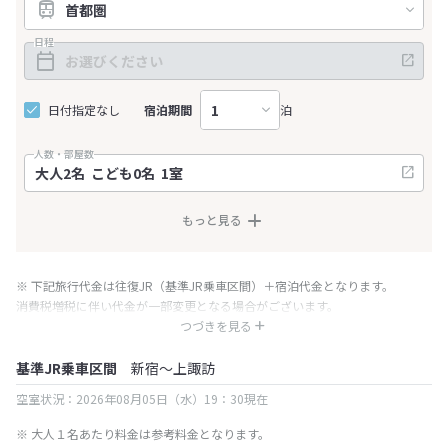
日程
日付指定なし
宿泊期間
泊
人数・部屋数
もっと見る
※ 下記旅行代金は往復JR（基準JR乗車区間）＋宿泊代金となります。
消費税増税に伴い代金が一部変更となる場合がございます。
※ 表示されている旅行代金・プラン内容は一定時間ごとに更新されます。最
つづきを見る
終確認画面でご確認ください。
基準JR乗車区間
新宿～上諏訪
空室状況：2026年08月05日（水）19：30現在
※ 大人１名あたり料金は参考料金となります。