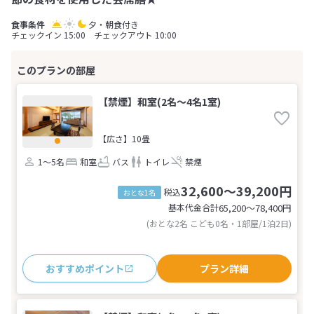
夕・朝食付き
チェックイン 15:00 チェックアウト 10:00
【禁煙】和室(2名～4名1室)
【広さ】10畳
1～5名
和室
バス
トイレ
禁煙
32,600～39,200円
税込
おとな1名
基本代金合計
65,200〜78,400
円
(おとな2名 こども0名・1部屋/1泊2日)
おすすめポイント
プラン詳細