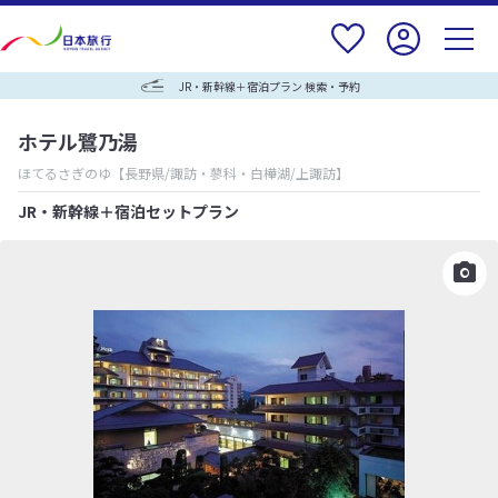
JR・新幹線＋宿泊プラン 検索・予約
ホテル鷺乃湯
ほてるさぎのゆ
【長野県/諏訪・蓼科・白樺湖/上諏訪】
JR・新幹線＋宿泊セットプラン