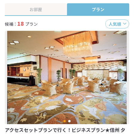
お部屋
プラン
18
候補：
プラン
人気順
アクセスセットプランで行く！ビジネスプラン★信州 夕