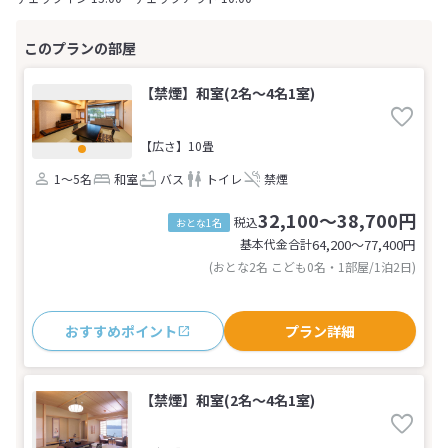
【禁煙】和室(2名～4名1室)
【広さ】10畳
1～5名
和室
バス
トイレ
禁煙
32,100～38,700円
税込
おとな1名
基本代金合計
64,200〜77,400
円
(おとな2名 こども0名・1部屋/1泊2日)
おすすめポイント
プラン詳細
【禁煙】和室(2名～4名1室)