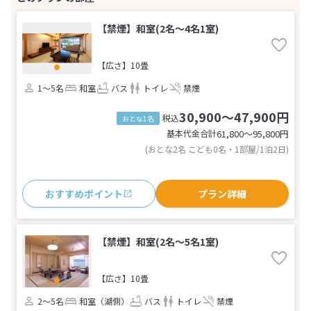
【禁煙】和室(2名～4名1室)
【広さ】10畳
1～5名
和室
バス
トイレ
禁煙
30,900～47,900円
税込
おとな1名
基本代金合計
61,800〜95,800
円
(おとな2名 こども0名・1部屋/1泊2日)
おすすめポイント
プラン詳細
【禁煙】和室(2名～5名1室)
【広さ】10畳
2～5名
和室（湖側）
バス
トイレ
禁煙