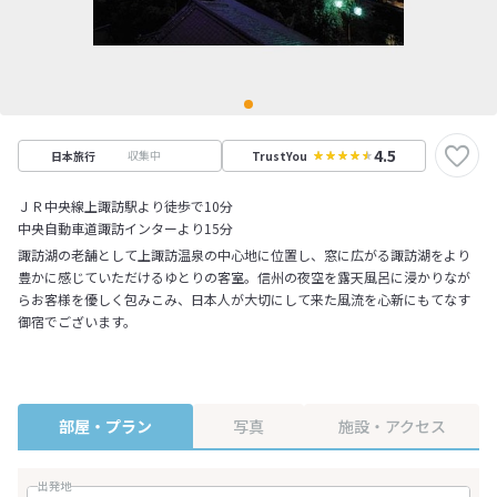
4.5
収集中
日本旅行
TrustYou
ＪＲ中央線上諏訪駅より徒歩で10分
中央自動車道諏訪インターより15分
諏訪湖の老舗として上諏訪温泉の中心地に位置し、窓に広がる諏訪湖をより
豊かに感じていただけるゆとりの客室。信州の夜空を露天風呂に浸かりなが
らお客様を優しく包みこみ、日本人が大切にして来た風流を心新にもてなす
御宿でございます。
部屋・プラン
写真
施設・アクセス
出発地