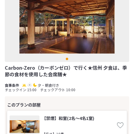
Carbon-Zero（カーボンゼロ）で行く★信州 夕食は、季
節の食材を使用した会席膳★
夕・朝食付き
チェックイン 15:00 チェックアウト 10:00
【禁煙】和室(2名～4名1室)
【広さ】10畳