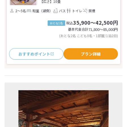
【広さ】10畳
2～5名
和室（湖側）
バス
トイレ
禁煙
35,900～42,500円
税込
おとな1名
基本代金合計
71,800〜85,000
円
(おとな2名 こども0名・1部屋/1泊2日)
おすすめポイント
プラン詳細