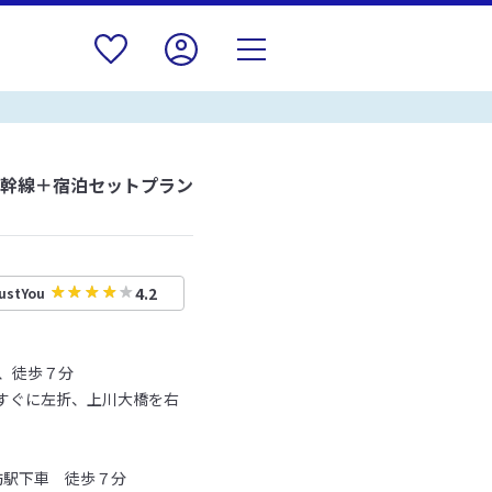
新幹線＋宿泊セットプラン
4.2
ustYou
、徒歩７分
てすぐに左折、上川大橋を右
訪駅下車 徒歩７分