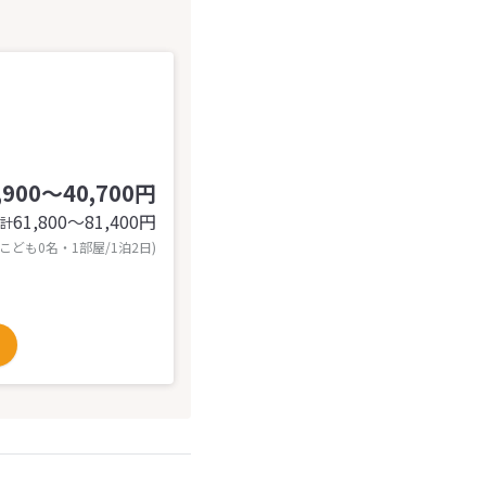
,900～40,700円
61,800〜81,400
円
計
 こども0名・1部屋/1泊2日)