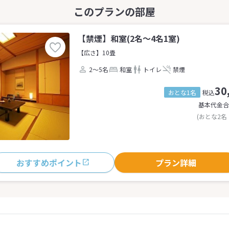
【禁煙】和室(2名～4名1室)
【広さ】10畳
2～5名
和室
トイレ
禁煙
30
おとな1名
税込
基本代金合
(おとな2名
おすすめポイント
プラン詳細