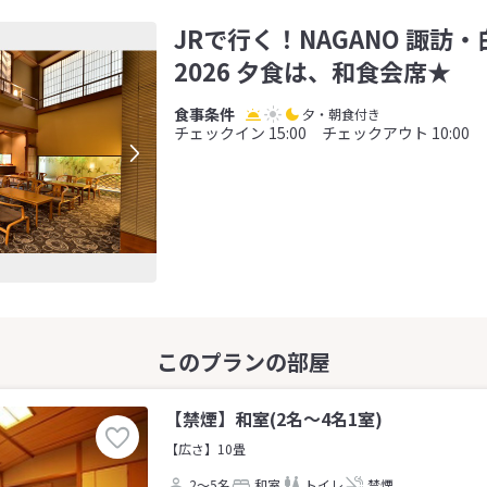
JRで行く！NAGANO 諏訪
2026 夕食は、和食会席★
夕・朝食付き
チェックイン 15:00 チェックアウト 10:00
【禁煙】和室(2名～4名1室)
【広さ】10畳
2～5名
和室
トイレ
禁煙