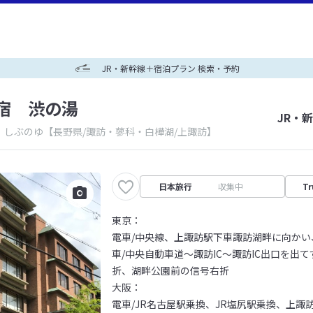
JR・新幹線＋宿泊プラン 検索・予約
宿 渋の湯
JR・
 しぶのゆ
【長野県/諏訪・蓼科・白樺湖/上諏訪】
日本旅行
収集中
Tr
東京：
電車/中央線、上諏訪駅下車諏訪湖畔に向かい
車/中央自動車道～諏訪IC～諏訪IC出口を出
折、湖畔公園前の信号右折
大阪：
電車/JR名古屋駅乗換、JR塩尻駅乗換、上諏