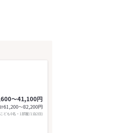
,600～41,100円
61,200〜82,200
円
計
 こども0名・1部屋/1泊2日)