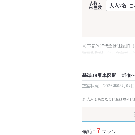
人数・
部屋数
※ 下記旅行代金は往復JR
消費税増税に伴い代金が一
※ 表示されている旅行代
基準JR乗車区間
新宿
空室状況：2026年08月07
※ 大人１名あたり料金は参考料
7
候補：
プラン