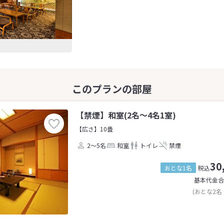
【禁煙】和室(2名～4名1室)
【広さ】10畳
2～5名
和室
トイレ
禁煙
30
おとな1名
税込
基本代金合
(おとな2名