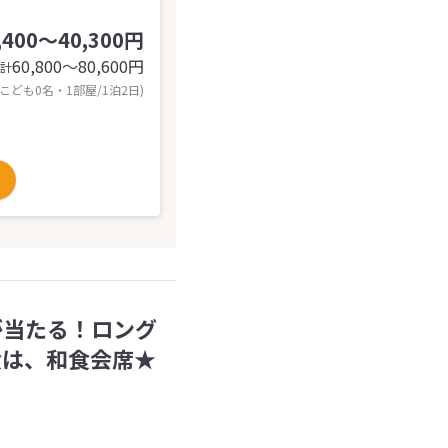
,400～40,300円
60,800〜80,600
円
計
 こども0名・1部屋/1泊2日)
が当たる！ロング
食は、和食会席★