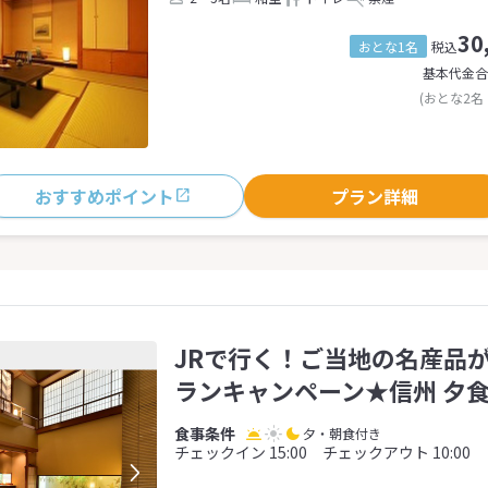
30
おとな1名
税込
基本代金合
(おとな2名
おすすめポイント
プラン詳細
JRで行く！ご当地の名産品
ランキャンペーン★信州 夕
夕・朝食付き
チェックイン 15:00 チェックアウト 10:00