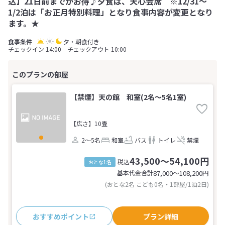
込】21日前までがお得♪夕食は、天心会席 ※12/31～
1/2泊は「お正月特別料理」となり食事内容が変更となり
ます。★
夕・朝食付き
チェックイン 14:00 チェックアウト 10:00
【禁煙】天の館 和室(2名～5名1室)
【広さ】10畳
2～5名
和室
バス
トイレ
禁煙
43,500～54,100円
税込
おとな1名
基本代金合計
87,000〜108,200
円
(おとな2名 こども0名・1部屋/1泊2日)
おすすめポイント
プラン詳細