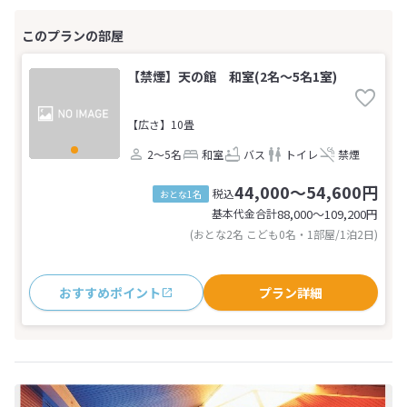
【禁煙】天の館 和室(2名～5名1室)
【広さ】10畳
2～5名
和室
バス
トイレ
禁煙
44,000～54,600円
税込
おとな1名
基本代金合計
88,000〜109,200
円
(おとな2名 こども0名・1部屋/1泊2日)
おすすめポイント
プラン詳細