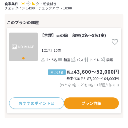
夕・朝食付き
チェックイン 14:00 チェックアウト 10:00
【禁煙】天の館 和室(2名～5名1室)
【広さ】10畳
2～5名
和室
バス
トイレ
禁煙
43,600～52,000円
税込
おとな1名
基本代金合計
87,200〜104,000
円
(おとな2名 こども0名・1部屋/1泊2日)
おすすめポイント
プラン詳細