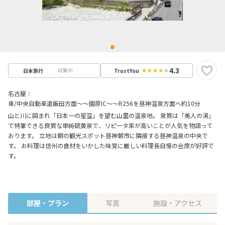
4.3
収集中
日本旅行
TrustYou
名古屋：
車/中央自動車道飯田方面～～園原IC～～R256を昼神温泉方面へ約10分
山と川に囲まれ「日本一の星空」を望む山里の温泉地。 泉質は「美人の湯」
で特筆できる良質な単純硫黄泉で、リピータ率が高いことが人気を物語って
おります。 立地は朝の観光スポット昼神朝市に隣接する昼神温泉の中央で
す。 お料理は信州の食材をいかした味覚に厳しい料理長自慢の会席が好評で
す。
部屋・プラン
写真
施設・アクセス