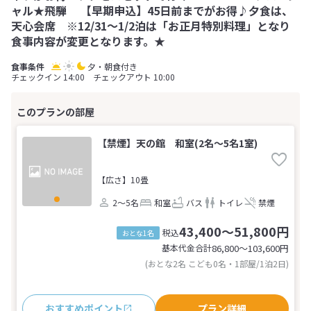
ャル★飛騨 【早期申込】45日前までがお得♪夕食は、
天心会席 ※12/31～1/2泊は「お正月特別料理」となり
食事内容が変更となります。★
夕・朝食付き
チェックイン 14:00 チェックアウト 10:00
【禁煙】天の館 和室(2名～5名1室)
【広さ】10畳
2～5名
和室
バス
トイレ
禁煙
43,400～51,800円
税込
おとな1名
基本代金合計
86,800〜103,600
円
(おとな2名 こども0名・1部屋/1泊2日)
おすすめポイント
プラン詳細