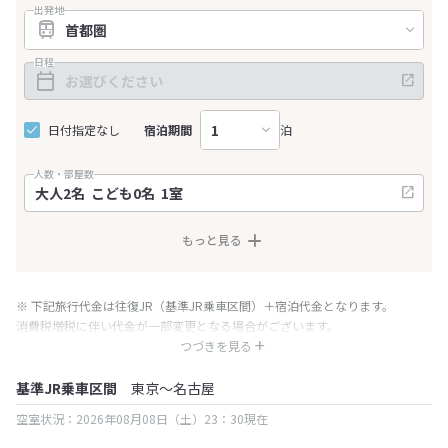
出発地
日程
日付指定なし
宿泊期間
泊
人数・部屋数
もっと見る
※ 下記旅行代金は往復JR（基準JR乗車区間）＋宿泊代金となります。
消費税増税に伴い代金が一部変更となる場合がございます。
※ 表示されている旅行代金・プラン内容は一定時間ごとに更新されます。最
つづきを見る
終確認画面でご確認ください。
基準JR乗車区間
東京～名古屋
空室状況：2026年08月08日（土）23：30現在