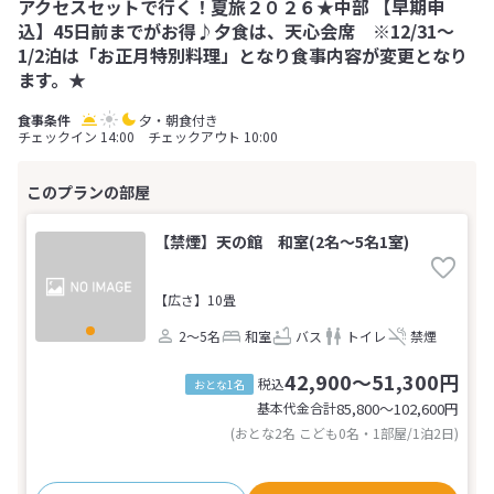
アクセスセットで行く！夏旅２０２６★中部 【早期申
込】45日前までがお得♪夕食は、天心会席 ※12/31～
1/2泊は「お正月特別料理」となり食事内容が変更となり
ます。★
夕・朝食付き
チェックイン 14:00 チェックアウト 10:00
【禁煙】天の館 和室(2名～5名1室)
【広さ】10畳
2～5名
和室
バス
トイレ
禁煙
42,900～51,300円
税込
おとな1名
基本代金合計
85,800〜102,600
円
(おとな2名 こども0名・1部屋/1泊2日)