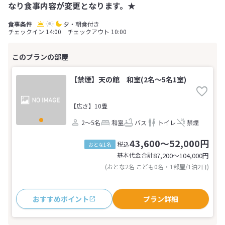
なり食事内容が変更となります。★
夕・朝食付き
チェックイン 14:00 チェックアウト 10:00
【禁煙】天の館 和室(2名～5名1室)
【広さ】10畳
2～5名
和室
バス
トイレ
禁煙
43,600～52,000円
税込
おとな1名
基本代金合計
87,200〜104,000
円
(おとな2名 こども0名・1部屋/1泊2日)
おすすめポイント
プラン詳細