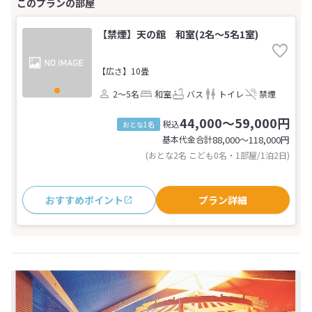
【禁煙】天の館 和室(2名～5名1室)
【広さ】10畳
2～5名
和室
バス
トイレ
禁煙
44,000～59,000円
税込
おとな1名
基本代金合計
88,000〜118,000
円
(おとな2名 こども0名・1部屋/1泊2日)
おすすめポイント
プラン詳細