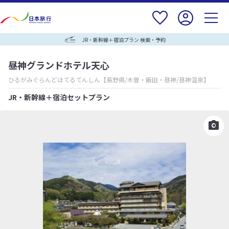
JR・新幹線＋宿泊プラン 検索・予約
昼神グランドホテル天心
ひるがみぐらんどほてるてんしん
【長野県/木曽・飯田・昼神/昼神温泉】
JR・新幹線＋宿泊セットプラン