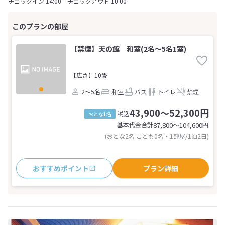
チェックイン 14:00 チェックアウト 10:00
【禁煙】天の館 和室(2名～5名1室)
【広さ】10畳
2～5名
和室
バス
トイレ
禁煙
43,900～52,300円
税込
おとな1名
基本代金合計
87,800〜104,600
円
(おとな2名 こども0名・1部屋/1泊2日)
おすすめポイント
プラン詳細