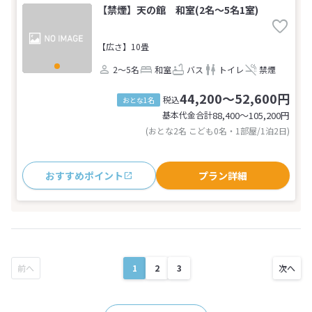
【禁煙】天の館 和室(2名～5名1室)
【広さ】10畳
2～5名
和室
バス
トイレ
禁煙
44,200～52,600円
税込
おとな1名
基本代金合計
88,400〜105,200
円
(おとな2名 こども0名・1部屋/1泊2日)
おすすめポイント
プラン詳細
1
2
3