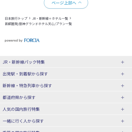
ページ上部へ
日本旅行トップ
JR・新幹線＋ホテル一覧
首都圏発/昼神グランドホテル天心/プラン一覧
JR・新幹線パック
特集
出発駅・到着駅
から探す
JR・新幹線＋ホテルパック
日帰り JR・新幹線 パック
新幹線・特急列車
から探す
出張パック
秋田⇔東京 新幹線パック
山形⇔東京 新幹線パック
都道府県から探す
仙台→東京 新幹線パック
新潟→東京 新幹線パック
北海道新幹線 旅行
東北新幹線 旅行
人気の国内旅行特集
富山⇔東京 新幹線パック
東京→青森 新幹線パック
山形新幹線 旅行
秋田新幹線 旅行
一緒に行く人
から探す
東京→仙台 新幹線パック
東京 新幹線パック
東海道新幹線 旅行
北陸新幹線 旅行
北海道旅行・ツアー
東京ディズニーリゾート®への旅
ユニバーサル・スタジオ・ジャパ
ンへの旅