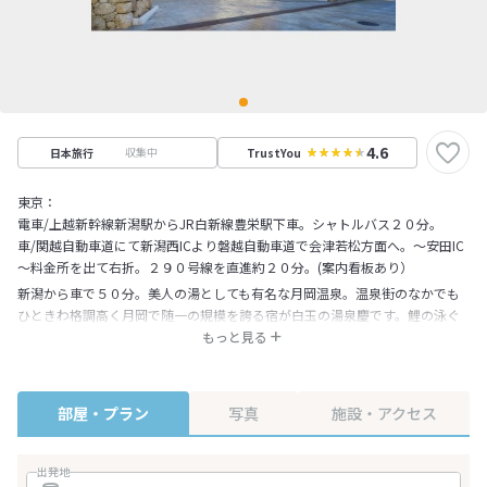
4.6
収集中
日本旅行
TrustYou
東京：
電車/上越新幹線新潟駅からJR白新線豊栄駅下車。シャトルバス２０分。
車/関越自動車道にて新潟西ICより磐越自動車道で会津若松方面へ。～安田IC
～料金所を出て右折。２９０号線を直進約２０分。(案内看板あり）
新潟から車で５０分。美人の湯としても有名な月岡温泉。温泉街のなかでも
ひときわ格調高く月岡で随一の規模を誇る宿が白玉の湯泉慶です。鯉の泳ぐ
ゴージャスな吹き抜けのロビー、館内のいたる所に配された絵画や彫刻は、
もっと見る
小さな美術館の趣を漂わせる。日本海で穫れた新鮮な魚貝や山菜の料理、美
味しいコシヒカリが食べられるのも米処ならでは。日本海側有数のコンベン
ションホールも自慢の一つです。
部屋・プラン
写真
施設・アクセス
出発地