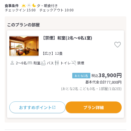
夕・朝食付き
チェックイン 15:00 チェックアウト 10:00
【禁煙】和室(2名～6名1室)
【広さ】12畳
2～6名
和室
バス
トイレ
禁煙
38,900円
税込
おとな1名
基本代金合計
77,800
円
(おとな2名 こども0名・1部屋/1泊2日)
おすすめポイント
プラン詳細