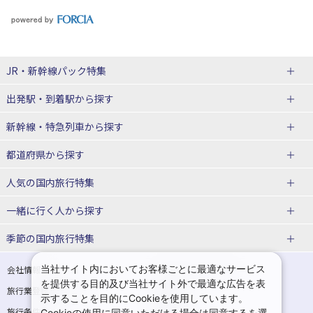
JR・新幹線パック
特集
出発駅・到着駅
から探す
JR・新幹線＋ホテルパック
日帰り JR・新幹線 パック
新幹線・特急列車
から探す
出張パック
秋田⇔東京 新幹線パック
山形⇔東京 新幹線パック
都道府県から探す
仙台→東京 新幹線パック
新潟→東京 新幹線パック
北海道新幹線 旅行
東北新幹線 旅行
人気の国内旅行特集
富山⇔東京 新幹線パック
東京→青森 新幹線パック
山形新幹線 旅行
秋田新幹線 旅行
一緒に行く人
から探す
東京→仙台 新幹線パック
東京 新幹線パック
東海道新幹線 旅行
北陸新幹線 旅行
北海道旅行・ツアー
東京ディズニーリゾート®への旅
ユニバーサル・スタジオ・ジャパ
ンへの旅
季節の国内旅行特集
東京→金沢 新幹線パック
東京→新潟 新幹線パック
上越新幹線 旅行
山陽新幹線 旅行
東北
一人旅 国内版
家族・子連れ旅行 国内版
温泉旅行
日帰り旅行
東京⇔軽井沢 新幹線パック
東京→長野 新幹線パック
九州新幹線 旅行
西九州新幹線 旅行
青森旅行・ツアー
岩手旅行・ツアー
カップル・夫婦旅行 国内版
女子旅 国内版
桜・お花見特集
ゴールデンウィーク（GW）の国内
当社サイト内においてお客様ごとに最適なサービス
会社情報
プライバシーポリシー
旅行
を提供する目的及び当社サイト外で最適な広告を表
旅行業登録票・約款
規約集
東京→名古屋 新幹線パック
東京→京都 新幹線パック
特急サンダーバード 旅行
宮城旅行・ツアー
秋田旅行・ツアー
卒業旅行・学生旅行 国内版
示することを目的にCookieを使用しています。
夏休み・お盆の国内旅行
7月の国内旅行
旅行条件書
商標について
Cookieの使用に同意いただける場合は同意するを選