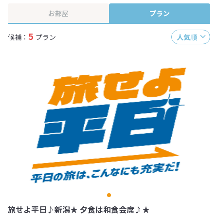
お部屋
プラン
5
候補：
プラン
人気順
旅せよ平日♪新潟★ 夕食は和食会席♪★