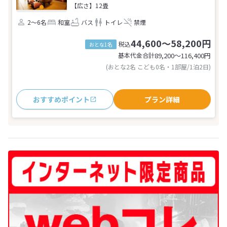
【広さ】12畳
2～6名
和室
バス
トイレ
禁煙
44,600～58,200円
税込
おとな1名
基本代金合計
89,200〜116,400
円
(おとな2名 こども0名・1部屋/1泊2日)
おすすめポイント
プラン詳細