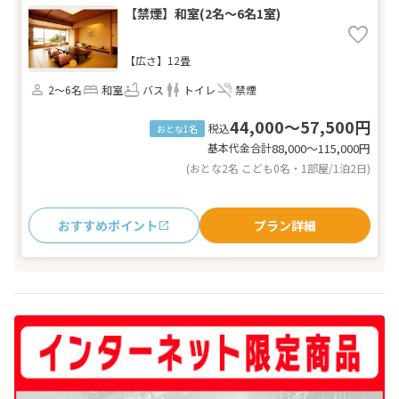
【禁煙】和室(2名～6名1室)
【広さ】12畳
2～6名
和室
バス
トイレ
禁煙
44,000～57,500円
税込
おとな1名
基本代金合計
88,000〜115,000
円
(おとな2名 こども0名・1部屋/1泊2日)
おすすめポイント
プラン詳細