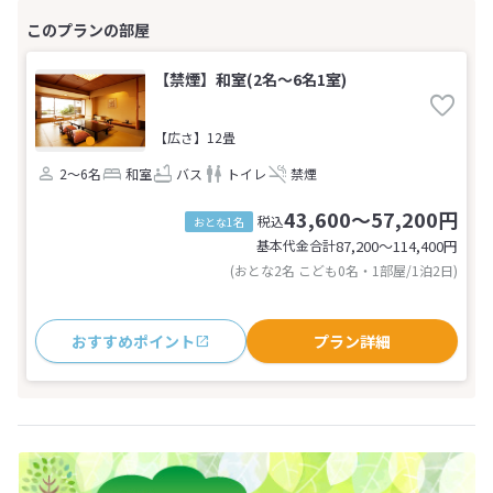
【禁煙】和室(2名～6名1室)
【広さ】12畳
2～6名
和室
バス
トイレ
禁煙
43,600～57,200円
税込
おとな1名
基本代金合計
87,200〜114,400
円
(おとな2名 こども0名・1部屋/1泊2日)
おすすめポイント
プラン詳細