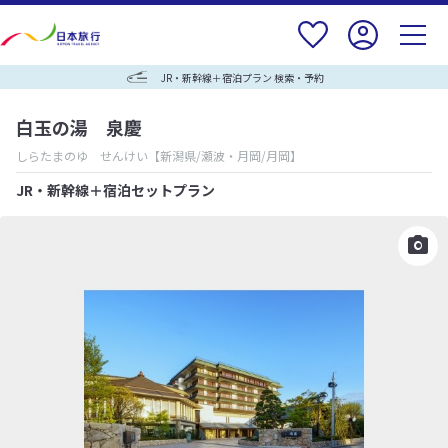
JR・新幹線＋宿泊プラン 検索・予約
白玉の湯 泉慶
しらたまのゆ せんけい
【新潟県/瀬波・月岡/月岡】
JR・新幹線＋宿泊セットプラン