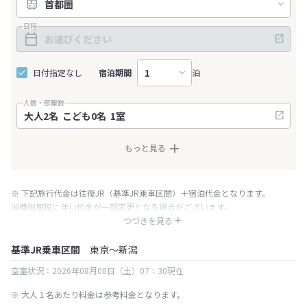
日程
日付指定なし
宿泊期間
泊
人数・部屋数
もっと見る
※ 下記旅行代金は往復JR（基準JR乗車区間）＋宿泊代金となります。
消費税増税に伴い代金が一部変更となる場合がございます。
※ 表示されている旅行代金・プラン内容は一定時間ごとに更新されます。最
つづきを見る
終確認画面でご確認ください。
基準JR乗車区間
東京～新潟
空室状況：2026年08月08日（土）07：30現在
※ 大人１名あたり料金は参考料金となります。