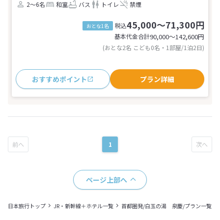
2～6名
和室
バス
トイレ
禁煙
45,000～71,300円
税込
おとな1名
基本代金合計
90,000〜142,600
円
(おとな2名 こども0名・1部屋/1泊2日)
おすすめポイント
プラン詳細
1
ページ上部へ
日本旅行トップ
JR・新幹線＋ホテル一覧
首都圏発/白玉の湯 泉慶/プラン一覧