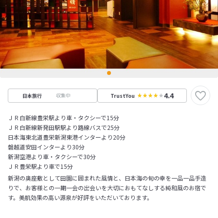
4.4
収集中
日本旅行
TrustYou
ＪＲ白新線豊栄駅より車・タクシーで15分
ＪＲ白新線新発田駅駅より路線バスで25分
日本海東北道豊栄新潟東港インターより20分
磐越道安田インターより30分
新潟空港より車・タクシーで30分
ＪＲ豊栄駅より車で15分
新潟の奥座敷として田園に囲まれた風情と、日本海の旬の幸を一品一品手造
りで、お客様との一期一会の出会いを大切におもてなしする純和風のお宿で
す。美肌効果の高い源泉が好評をいただいております。