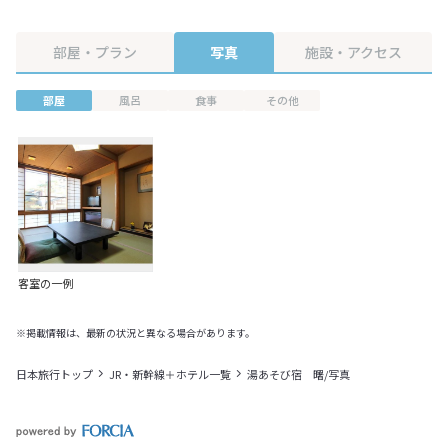
部屋・プラン
写真
施設・アクセス
部屋
風呂
食事
その他
客室の一例
※掲載情報は、最新の状況と異なる場合があります。
日本旅行トップ
JR・新幹線＋ホテル一覧
湯あそび宿 曙/写真