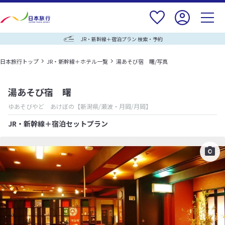
JR・新幹線＋宿泊プラン 検索・予約
日本旅行トップ
JR・新幹線＋ホテル一覧
湯あそび宿 曙/写真
湯あそび宿 曙
ゆあそびやど あけぼの
【新潟県/瀬波・月岡/月岡】
JR・新幹線＋宿泊セットプラン