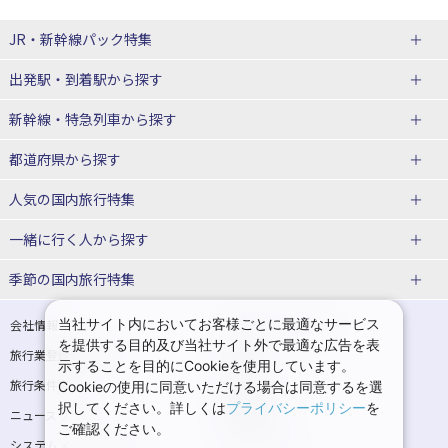
JR・新幹線パック
特集
出発駅・到着駅
から探す
JR・新幹線＋ホテルパック
日帰り JR・新幹線 パック
新幹線・特急列車
から探す
出張パック
秋田⇔東京 新幹線パック
山形⇔東京 新幹線パック
都道府県から探す
仙台→東京 新幹線パック
新潟→東京 新幹線パック
北海道新幹線 旅行
東北新幹線 旅行
人気の国内旅行特集
富山⇔東京 新幹線パック
東京→青森 新幹線パック
山形新幹線 旅行
秋田新幹線 旅行
一緒に行く人
から探す
東京→仙台 新幹線パック
東京 新幹線パック
東海道新幹線 旅行
北陸新幹線 旅行
北海道旅行・ツアー
東京ディズニーリゾート®への旅
ユニバーサル・スタジオ・ジャパ
ンへの旅
季節の国内旅行特集
東京→金沢 新幹線パック
東京→新潟 新幹線パック
上越新幹線 旅行
山陽新幹線 旅行
東北
一人旅 国内版
家族・子連れ旅行 国内版
温泉旅行
日帰り旅行
東京⇔軽井沢 新幹線パック
東京→長野 新幹線パック
九州新幹線 旅行
西九州新幹線 旅行
青森旅行・ツアー
岩手旅行・ツアー
カップル・夫婦旅行 国内版
女子旅 国内版
桜・お花見特集
ゴールデンウィーク（GW）の国内
当社サイト内においてお客様ごとに最適なサービス
会社情報
プライバシーポリシー
旅行
を提供する目的及び当社サイト外で最適な広告を表
旅行業登録票・約款
規約集
東京→名古屋 新幹線パック
東京→京都 新幹線パック
特急サンダーバード 旅行
宮城旅行・ツアー
秋田旅行・ツアー
卒業旅行・学生旅行 国内版
示することを目的にCookieを使用しています。
夏休み・お盆の国内旅行
7月の国内旅行
旅行条件書
商標について
Cookieの使用に同意いただける場合は同意するを選
東京→大阪（新大阪） 新幹線パッ
東京→神戸（新神戸） 新幹線パッ
山形旅行・ツアー
福島旅行・ツアー
択してください。詳しくは
プライバシーポリシー
を
ニュースリリース
採用情報
ク
ク
8月の国内旅行
9月の国内旅行
ご確認ください。
関東
システムメンテナンスの
サイトマップ