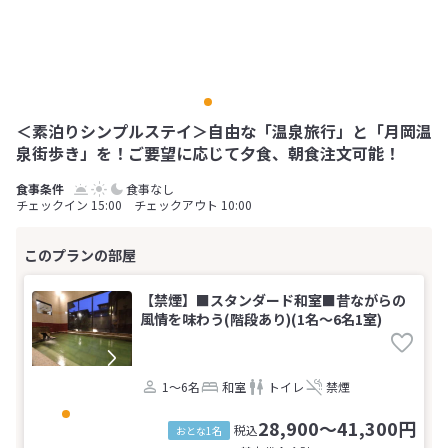
＜素泊りシンプルステイ＞自由な「温泉旅行」と「月岡温
泉街歩き」を！ご要望に応じて夕食、朝食注文可能！
食事なし
チェックイン 15:00 チェックアウト 10:00
【禁煙】■スタンダード和室■昔ながらの
風情を味わう(階段あり)(1名～6名1室)
1～6名
和室
トイレ
禁煙
28,900～41,300円
税込
おとな1名