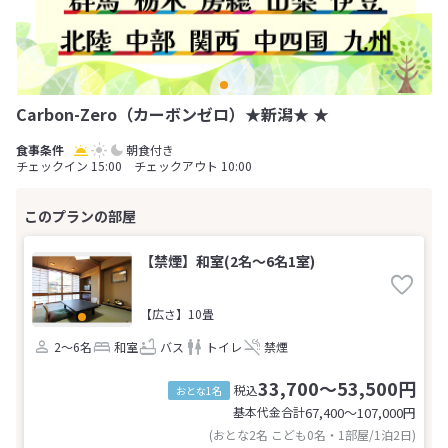
Carbon-Zero（カーボンゼロ）★新潟★ ★
朝食付き
チェックイン 15:00 チェックアウト 10:00
【禁煙】和室(2名～6名1室)
【広さ】10畳
2～6名
和室
バス
トイレ
禁煙
33,700～53,500円
税込
おとな1名
基本代金合計
67,400〜107,000
円
(おとな2名 こども0名・1部屋/1泊2日)