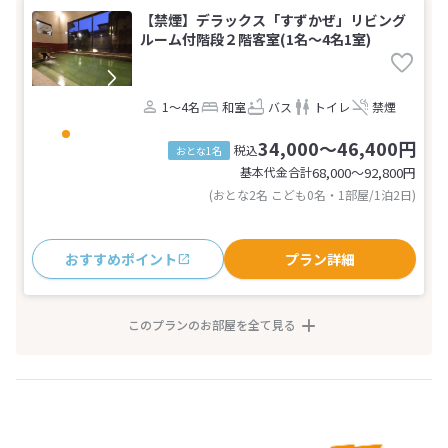
【禁煙】デラックス「すずかぜ」リビング
ルーム付階段２階客室(1名～4名1室)
1～4名
和室
バス
トイレ
禁煙
34,000～46,400円
税込
おとな1名
基本代金合計
68,000〜92,800
円
(おとな2名 こども0名・1部屋/1泊2日)
おすすめポイント
プラン詳細
このプランのお部屋を全て見る