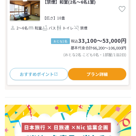
【禁煙】和室(2名～6名1室)
【広さ】10畳
2～6名
和室
バス
トイレ
禁煙
33,100～53,000円
税込
おとな1名
基本代金合計
66,200〜106,000
円
(おとな2名 こども0名・1部屋/1泊2日)
おすすめポイント
プラン詳細