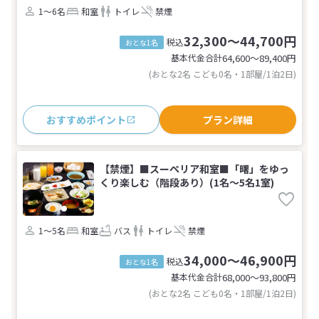
1～6名
和室
トイレ
禁煙
32,300～44,700円
税込
おとな1名
基本代金合計
64,600〜89,400
円
(おとな2名 こども0名・1部屋/1泊2日)
おすすめポイント
プラン詳細
【禁煙】■スーペリア和室■「曙」をゆっ
くり楽しむ（階段あり）(1名～5名1室)
1～5名
和室
バス
トイレ
禁煙
34,000～46,900円
税込
おとな1名
基本代金合計
68,000〜93,800
円
(おとな2名 こども0名・1部屋/1泊2日)