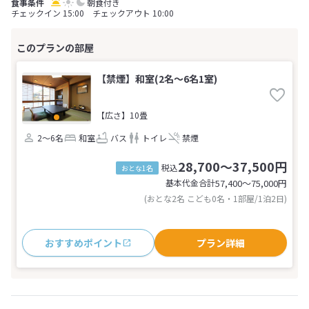
朝食付き
チェックイン 15:00 チェックアウト 10:00
【禁煙】和室(2名～6名1室)
【広さ】10畳
2～6名
和室
バス
トイレ
禁煙
28,700～37,500円
税込
おとな1名
基本代金合計
57,400〜75,000
円
(おとな2名 こども0名・1部屋/1泊2日)
おすすめポイント
プラン詳細