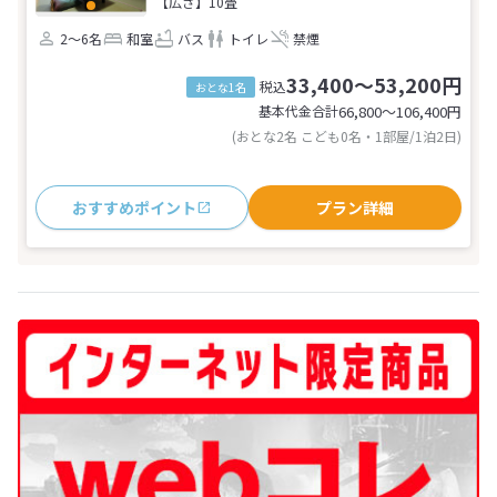
【広さ】10畳
2～6名
和室
バス
トイレ
禁煙
33,400～53,200円
税込
おとな1名
基本代金合計
66,800〜106,400
円
(おとな2名 こども0名・1部屋/1泊2日)
おすすめポイント
プラン詳細