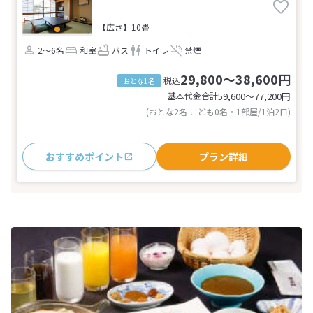
【広さ】10畳
2～6名
和室
バス
トイレ
禁煙
29,800～38,600円
税込
おとな1名
基本代金合計
59,600〜77,200
円
(おとな2名 こども0名・1部屋/1泊2日)
おすすめポイント
プラン詳細