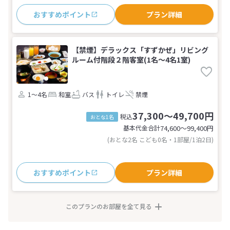
おすすめポイント
プラン詳細
【禁煙】デラックス「すずかぜ」リビング
ルーム付階段２階客室(1名～4名1室)
1～4名
和室
バス
トイレ
禁煙
37,300～49,700円
税込
おとな1名
基本代金合計
74,600〜99,400
円
(おとな2名 こども0名・1部屋/1泊2日)
おすすめポイント
プラン詳細
このプランのお部屋を全て見る