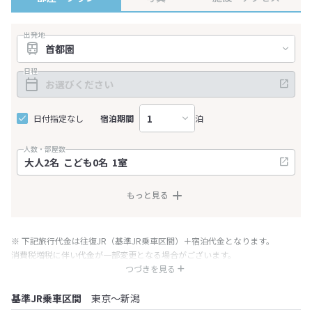
出発地
日程
日付指定なし
宿泊期間
泊
人数・部屋数
もっと見る
※ 下記旅行代金は往復JR（基準JR乗車区間）＋宿泊代金となります。
消費税増税に伴い代金が一部変更となる場合がございます。
※ 表示されている旅行代金・プラン内容は一定時間ごとに更新されます。最
つづきを見る
終確認画面でご確認ください。
基準JR乗車区間
東京～新潟