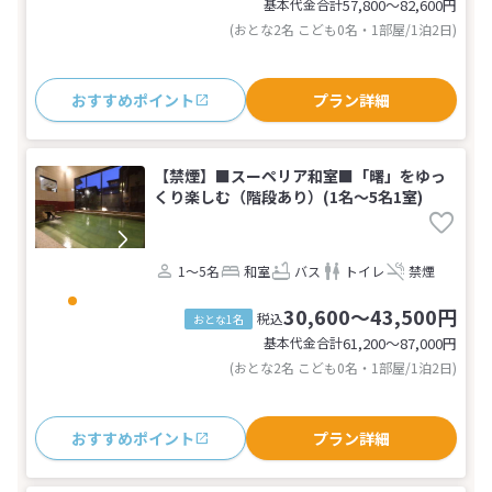
基本代金合計
57,800〜82,600
円
(おとな2名 こども0名・1部屋/1泊2日)
おすすめポイント
プラン詳細
【禁煙】■スーペリア和室■「曙」をゆっ
くり楽しむ（階段あり）(1名～5名1室)
1～5名
和室
バス
トイレ
禁煙
30,600～43,500円
税込
おとな1名
基本代金合計
61,200〜87,000
円
(おとな2名 こども0名・1部屋/1泊2日)
おすすめポイント
プラン詳細