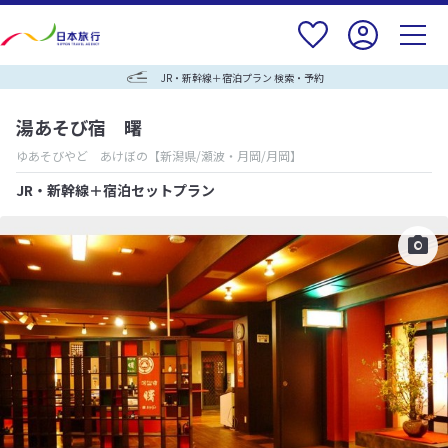
JR・新幹線＋宿泊プラン 検索・予約
湯あそび宿 曙
ゆあそびやど あけぼの
【新潟県/瀬波・月岡/月岡】
JR・新幹線＋宿泊セットプラン