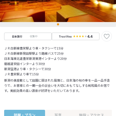
4.4
収集中
日本旅行
TrustYou
ＪＲ白新線豊栄駅より車・タクシーで15分
ＪＲ白新線新発田駅駅より路線バスで25分
日本海東北道豊栄新潟東港インターより20分
磐越道安田インターより30分
新潟空港より車・タクシーで30分
ＪＲ豊栄駅より車で15分
新潟の奥座敷として田園に囲まれた風情と、日本海の旬の幸を一品一品手造
りで、お客様との一期一会の出会いを大切におもてなしする純和風のお宿で
す。美肌効果の高い源泉が好評をいただいております。
部屋・プラン
写真
施設・アクセス