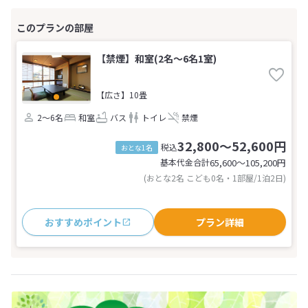
【禁煙】和室(2名～6名1室)
【広さ】10畳
2～6名
和室
バス
トイレ
禁煙
32,800～52,600円
税込
おとな1名
基本代金合計
65,600〜105,200
円
(おとな2名 こども0名・1部屋/1泊2日)
おすすめポイント
プラン詳細