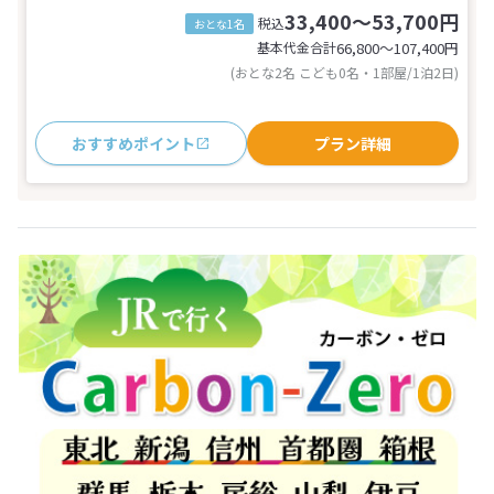
33,400～53,700円
税込
おとな1名
基本代金合計
66,800〜107,400
円
(おとな2名 こども0名・1部屋/1泊2日)
おすすめポイント
プラン詳細