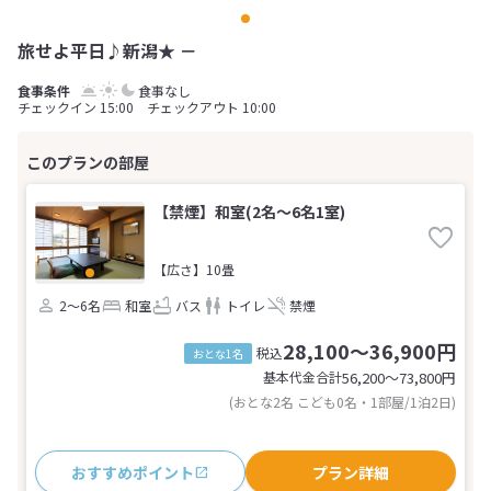
旅せよ平日♪新潟★ －
食事なし
チェックイン 15:00 チェックアウト 10:00
【禁煙】和室(2名～6名1室)
【広さ】10畳
2～6名
和室
バス
トイレ
禁煙
28,100～36,900円
税込
おとな1名
基本代金合計
56,200〜73,800
円
(おとな2名 こども0名・1部屋/1泊2日)
おすすめポイント
プラン詳細