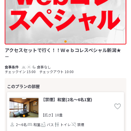
アクセスセットで行く！！Ｗｅｂコレスペシャル新潟★
－
食事なし
チェックイン 15:00 チェックアウト 10:00
【禁煙】和室(2名～6名1室)
【広さ】10畳
2～6名
和室
バス
トイレ
禁煙