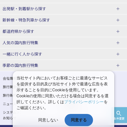
出発駅・到着駅
から探す
JR・新幹線＋ホテルパック
日帰り JR・新幹線 パック
新幹線・特急列車
から探す
出張パック
秋田⇔東京 新幹線パック
山形⇔東京 新幹線パック
都道府県から探す
仙台→東京 新幹線パック
新潟→東京 新幹線パック
北海道新幹線 旅行
東北新幹線 旅行
人気の国内旅行特集
富山⇔東京 新幹線パック
東京→青森 新幹線パック
山形新幹線 旅行
秋田新幹線 旅行
一緒に行く人
から探す
東京→仙台 新幹線パック
東京 新幹線パック
東海道新幹線 旅行
北陸新幹線 旅行
北海道旅行・ツアー
東京ディズニーリゾート®への旅
ユニバーサル・スタジオ・ジャパ
ンへの旅
季節の国内旅行特集
東京→金沢 新幹線パック
東京→新潟 新幹線パック
上越新幹線 旅行
山陽新幹線 旅行
東北
一人旅 国内版
家族・子連れ旅行 国内版
温泉旅行
日帰り旅行
東京⇔軽井沢 新幹線パック
東京→長野 新幹線パック
九州新幹線 旅行
西九州新幹線 旅行
青森旅行・ツアー
岩手旅行・ツアー
カップル・夫婦旅行 国内版
女子旅 国内版
桜・お花見特集
ゴールデンウィーク（GW）の国内
当社サイト内においてお客様ごとに最適なサービス
会社情報
プライバシーポリシー
旅行
を提供する目的及び当社サイト外で最適な広告を表
旅行業登録票・約款
規約集
東京→名古屋 新幹線パック
東京→京都 新幹線パック
特急サンダーバード 旅行
宮城旅行・ツアー
秋田旅行・ツアー
卒業旅行・学生旅行 国内版
示することを目的にCookieを使用しています。
夏休み・お盆の国内旅行
7月の国内旅行
旅行条件書
商標について
Cookieの使用に同意いただける場合は同意するを選
東京→大阪（新大阪） 新幹線パッ
東京→神戸（新神戸） 新幹線パッ
山形旅行・ツアー
福島旅行・ツアー
択してください。詳しくは
プライバシーポリシー
を
ニュースリリース
採用情報
ク
ク
8月の国内旅行
9月の国内旅行
ご確認ください。
関東
システムメンテナンスの
サイトマップ
東京→岡山 新幹線パック
東京→広島 新幹線パック
10月の国内旅行
11月の国内旅行
お知らせ
条件変更
同意しない
同意する
東京旅行・ツアー
神奈川旅行・ツアー