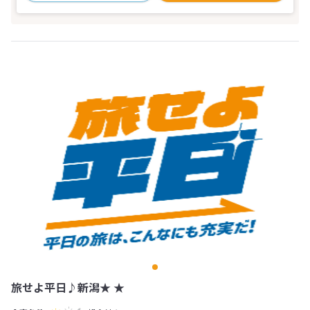
旅せよ平日♪新潟★ ★