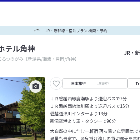
JR・新幹線＋宿泊プラン 検索・予約
ホテル角神
JR・
てるつのがみ
【新潟県/瀬波・月岡/角神】
日本旅行
収集中
Tr
ＪＲ磐越西線鹿瀬駅より送迎バスで7分
ＪＲ磐越西線津川駅より送迎バスで15分
磐越道津川インターより13分
新潟空港より車・タクシーで90分
大自然の中に佇む一軒宿 落ち着いた雰囲気で
湯量も豊富で、源泉掛け流しの貸切露天を含