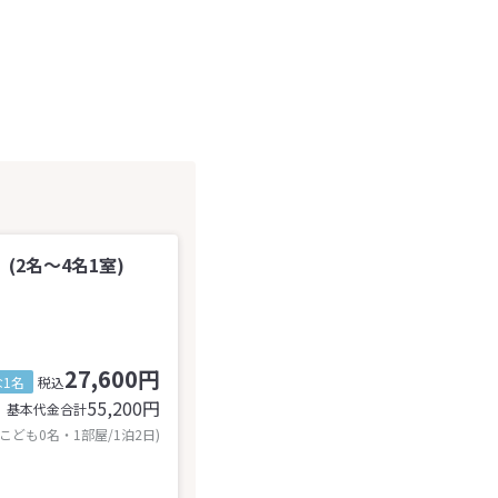
2名～4名1室)
27,600円
1名
税込
55,200
円
基本代金合計
 こども0名・1部屋/1泊2日)