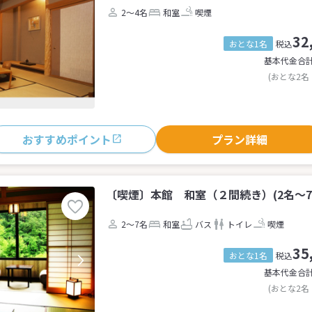
2～4名
和室
喫煙
32
おとな1名
税込
基本代金合
(おとな2名
おすすめポイント
プラン詳細
〔喫煙〕本館 和室（２間続き）(2名～7
2～7名
和室
バス
トイレ
喫煙
35
おとな1名
税込
基本代金合
(おとな2名