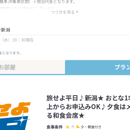
（基準JR乗車区間）＋宿泊代金となります。
部変更となる場合がございます。
つづきを見る
金・プラン内容は一定時間ごとに更新されます。最終確認画面でご確認く
～新潟
日（水）19：30現在
金となります。
お部屋
プラ
旅せよ平日♪新潟★ おとな1
上からお申込みOK♪夕食は
る和食会席★
夕・朝食付き