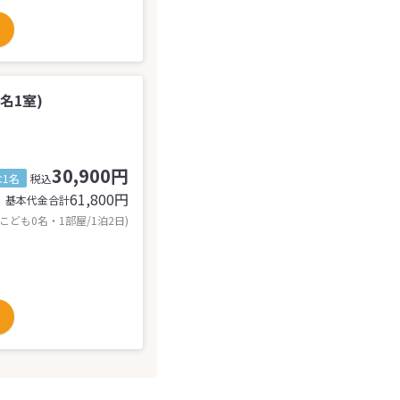
名1室)
30,900円
1名
税込
61,800
円
基本代金合計
 こども0名・1部屋/1泊2日)