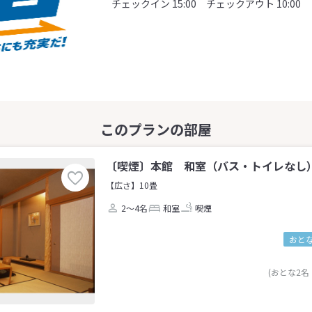
チェックイン 15:00 チェックアウト 10:00
〔喫煙〕本館 和室（バス・トイレなし）(
【広さ】10畳
2～4名
和室
喫煙
おとな
(おとな2名