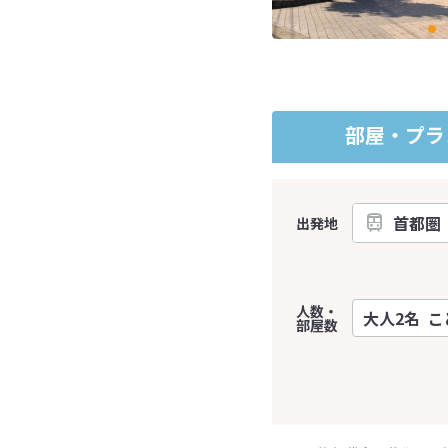
部屋・プラ
出発地
人数・
部屋数