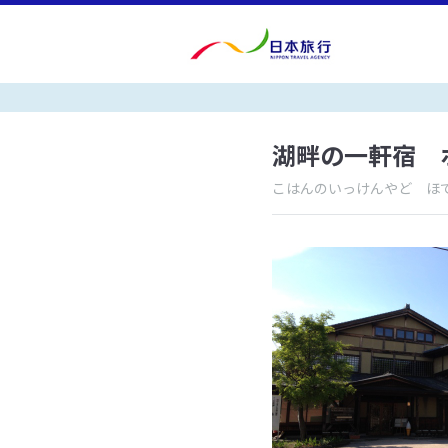
湖畔の一軒宿 
こはんのいっけんやど ほ