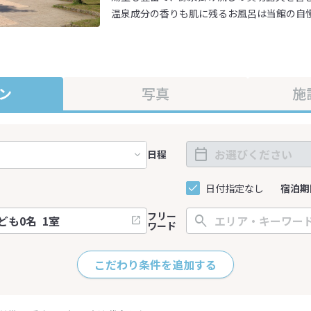
温泉成分の香りも肌に残るお風呂は当館の自
ン
写真
施
日程
日付指定なし
宿泊期
フリー
ワード
こだわり条件を追加する