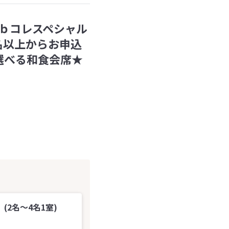
ｂコレスペシャル
名以上からお申込
選べる和食会席★
2名～4名1室)