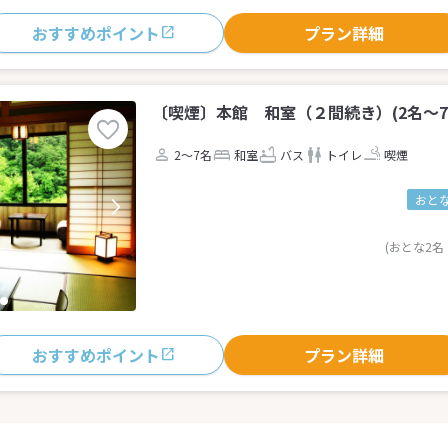
おすすめポイント
プラン詳細
〔喫煙〕本館 和室（２間続き）(2名～7
2～7名
和室
バス
トイレ
喫煙
おとな
(おとな2名
おすすめポイント
プラン詳細