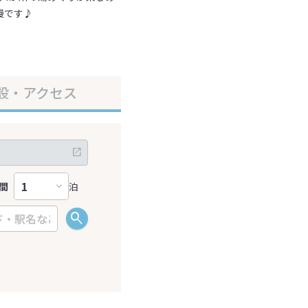
慢です♪
設・アクセス
間
泊