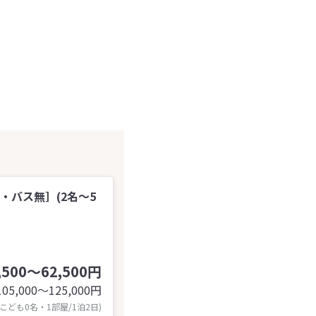
・バス無］(2名～5
,500～62,500円
105,000〜125,000
円
 こども0名・1部屋/1泊2日)