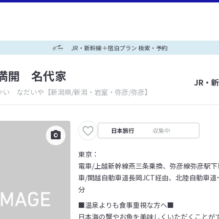
JR・新幹線＋宿泊プラン 検索・予約
満開 名代家
JR・
かい なだいや
【新潟県/新潟・岩室・弥彦/弥彦】
日本旅行
収集中
東京：
電車/上越新幹線燕三条乗換、弥彦線弥彦駅下
車/関越自動車道長岡JCT経由、北陸自動車道
分
■温泉よりも食事重視な方へ■
日本海の蟹やお魚を美味しくいただくことが