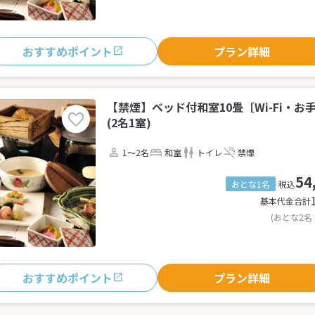
おすすめポイント
プラン詳細
【禁煙】ベッド付和室10畳［Wi-Fi・
(2名1室)
1～2名
和室
トイレ
禁煙
54
おとな1名
税込
基本代金合計
(おとな2名
おすすめポイント
プラン詳細