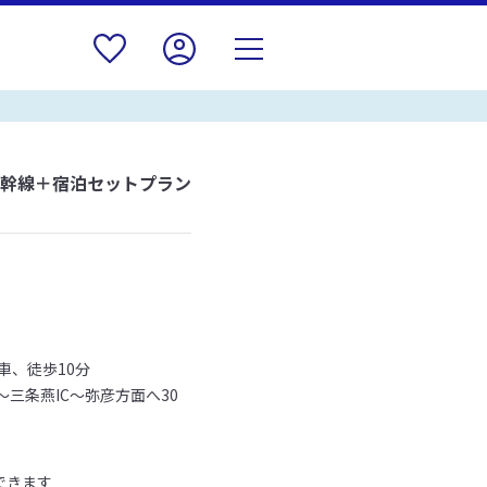
新幹線＋宿泊セットプラン
車、徒歩10分
～三条燕IC～弥彦方面へ30
できます