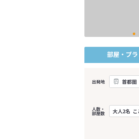
部屋・プラ
出発地
人数・
部屋数