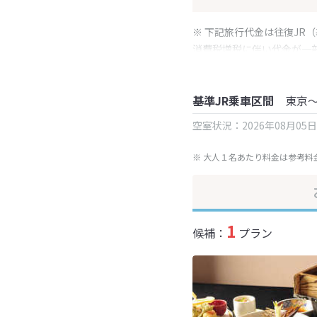
※ 下記旅行代金は往復JR
消費税増税に伴い代金が一
※ 表示されている旅行代
基準JR乗車区間
東京
空室状況：2026年08月05
※ 大人１名あたり料金は参考料
1
候補：
プラン