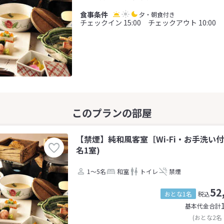
夕・朝食付き
チェックイン 15:00 チェックアウト 10:00
【禁煙】純和風客室［Wi-Fi・お手洗い付
名1室)
1～5名
和室
トイレ
禁煙
52
おとな1名
税込
基本代金合計
(おとな2名