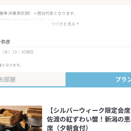
（基準JR乗車区間）＋宿泊代金となります。
部変更となる場合がございます。
つづきを見る
金・プラン内容は一定時間ごとに更新されます。最終確認画面でご確認く
～弥彦
日（水）19：30現在
金となります。
お部屋
プラ
【シルバーウィーク限定会席
佐渡の紅ずわい蟹！新潟の恵
席（夕朝食付）