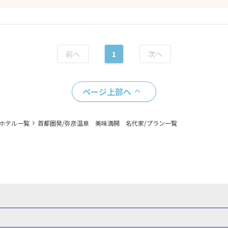
1
ページ上部へ
＋ホテル一覧
首都圏発/弥彦温泉 美味満開 名代家/プラン一覧
・新幹線 パック
出張パック