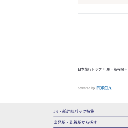
日本旅行トップ
JR・新幹線
JR・新幹線パック
特集
JR・新幹線＋ホテルパック
日帰り JR
出発駅・到着駅
から探す